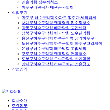
맨홀막힘 집수정청소
하수구배관공사 배관공사업체
작업후기
마포구 하수구막힘 아파트 횡주관 세척업체
서대문하수구막힘 맨홀역류 집수정청소
강동구하수구막힘 배관막힘 고압세척
성북구하수구막힘 변기막힘 오수관막힘
용산구하수구막힘 하수구역류 상가하수구
노원구하수구막힘 하수구업체 하수구고압세척
은평구하수구막힘 배관막힘 고압세척
구로구하수구막힘 맨홀막힘 맨홀청소
도봉구하수구막힘 오수관막힘 변기막힘
강서구하수구막힘 하수구배관 맨홀청소
작업영역
회사소개
주요업무