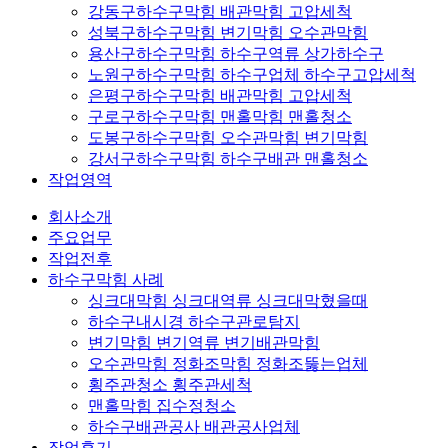
강동구하수구막힘 배관막힘 고압세척
성북구하수구막힘 변기막힘 오수관막힘
용산구하수구막힘 하수구역류 상가하수구
노원구하수구막힘 하수구업체 하수구고압세척
은평구하수구막힘 배관막힘 고압세척
구로구하수구막힘 맨홀막힘 맨홀청소
도봉구하수구막힘 오수관막힘 변기막힘
강서구하수구막힘 하수구배관 맨홀청소
작업영역
회사소개
주요업무
작업전후
하수구막힘 사례
싱크대막힘 싱크대역류 싱크대막혔을때
하수구내시경 하수구관로탐지
변기막힘 변기역류 변기배관막힘
오수관막힘 정화조막힘 정화조뚫는업체
횡주관청소 횡주관세척
맨홀막힘 집수정청소
하수구배관공사 배관공사업체
작업후기