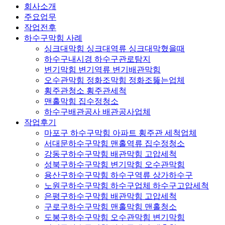
회사소개
주요업무
작업전후
하수구막힘 사례
싱크대막힘 싱크대역류 싱크대막혔을때
하수구내시경 하수구관로탐지
변기막힘 변기역류 변기배관막힘
오수관막힘 정화조막힘 정화조뚫는업체
횡주관청소 횡주관세척
맨홀막힘 집수정청소
하수구배관공사 배관공사업체
작업후기
마포구 하수구막힘 아파트 횡주관 세척업체
서대문하수구막힘 맨홀역류 집수정청소
강동구하수구막힘 배관막힘 고압세척
성북구하수구막힘 변기막힘 오수관막힘
용산구하수구막힘 하수구역류 상가하수구
노원구하수구막힘 하수구업체 하수구고압세척
은평구하수구막힘 배관막힘 고압세척
구로구하수구막힘 맨홀막힘 맨홀청소
도봉구하수구막힘 오수관막힘 변기막힘