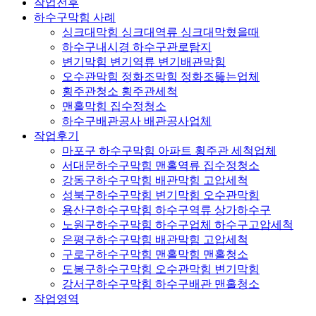
작업전후
하수구막힘 사례
싱크대막힘 싱크대역류 싱크대막혔을때
하수구내시경 하수구관로탐지
변기막힘 변기역류 변기배관막힘
오수관막힘 정화조막힘 정화조뚫는업체
횡주관청소 횡주관세척
맨홀막힘 집수정청소
하수구배관공사 배관공사업체
작업후기
마포구 하수구막힘 아파트 횡주관 세척업체
서대문하수구막힘 맨홀역류 집수정청소
강동구하수구막힘 배관막힘 고압세척
성북구하수구막힘 변기막힘 오수관막힘
용산구하수구막힘 하수구역류 상가하수구
노원구하수구막힘 하수구업체 하수구고압세척
은평구하수구막힘 배관막힘 고압세척
구로구하수구막힘 맨홀막힘 맨홀청소
도봉구하수구막힘 오수관막힘 변기막힘
강서구하수구막힘 하수구배관 맨홀청소
작업영역