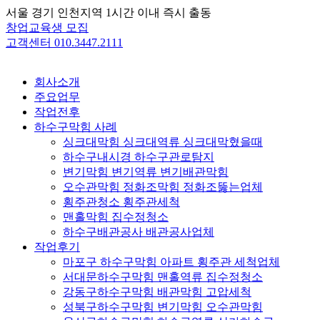
Skip
서울 경기 인천지역 1시간 이내 즉시 출동
to
창업교육생 모집
content
고객센터 010.3447.2111
회사소개
주요업무
작업전후
하수구막힘 사례
싱크대막힘 싱크대역류 싱크대막혔을때
하수구내시경 하수구관로탐지
변기막힘 변기역류 변기배관막힘
오수관막힘 정화조막힘 정화조뚫는업체
횡주관청소 횡주관세척
맨홀막힘 집수정청소
하수구배관공사 배관공사업체
작업후기
마포구 하수구막힘 아파트 횡주관 세척업체
서대문하수구막힘 맨홀역류 집수정청소
강동구하수구막힘 배관막힘 고압세척
성북구하수구막힘 변기막힘 오수관막힘