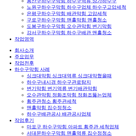
용산구하수구막힘 하수구역류 상가하수구
노원구하수구막힘 하수구업체 하수구고압세척
은평구하수구막힘 배관막힘 고압세척
구로구하수구막힘 맨홀막힘 맨홀청소
도봉구하수구막힘 오수관막힘 변기막힘
강서구하수구막힘 하수구배관 맨홀청소
작업영역
회사소개
주요업무
작업전후
하수구막힘 사례
싱크대막힘 싱크대역류 싱크대막혔을때
하수구내시경 하수구관로탐지
변기막힘 변기역류 변기배관막힘
오수관막힘 정화조막힘 정화조뚫는업체
횡주관청소 횡주관세척
맨홀막힘 집수정청소
하수구배관공사 배관공사업체
작업후기
마포구 하수구막힘 아파트 횡주관 세척업체
서대문하수구막힘 맨홀역류 집수정청소