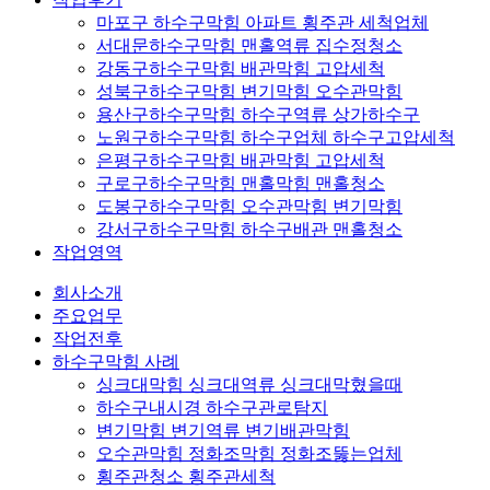
마포구 하수구막힘 아파트 횡주관 세척업체
서대문하수구막힘 맨홀역류 집수정청소
강동구하수구막힘 배관막힘 고압세척
성북구하수구막힘 변기막힘 오수관막힘
용산구하수구막힘 하수구역류 상가하수구
노원구하수구막힘 하수구업체 하수구고압세척
은평구하수구막힘 배관막힘 고압세척
구로구하수구막힘 맨홀막힘 맨홀청소
도봉구하수구막힘 오수관막힘 변기막힘
강서구하수구막힘 하수구배관 맨홀청소
작업영역
회사소개
주요업무
작업전후
하수구막힘 사례
싱크대막힘 싱크대역류 싱크대막혔을때
하수구내시경 하수구관로탐지
변기막힘 변기역류 변기배관막힘
오수관막힘 정화조막힘 정화조뚫는업체
횡주관청소 횡주관세척