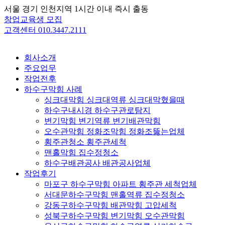
Skip
서울 경기 인천지역 1시간 이내 즉시 출동
to
창업교육생 모집
content
고객센터 010.3447.2111
회사소개
주요업무
작업전후
하수구막힘 사례
싱크대막힘 싱크대역류 싱크대막혔을때
하수구내시경 하수구관로탐지
변기막힘 변기역류 변기배관막힘
오수관막힘 정화조막힘 정화조뚫는업체
횡주관청소 횡주관세척
맨홀막힘 집수정청소
하수구배관공사 배관공사업체
작업후기
마포구 하수구막힘 아파트 횡주관 세척업체
서대문하수구막힘 맨홀역류 집수정청소
강동구하수구막힘 배관막힘 고압세척
성북구하수구막힘 변기막힘 오수관막힘