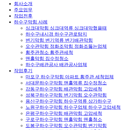
회사소개
주요업무
작업전후
하수구막힘 사례
싱크대막힘 싱크대역류 싱크대막혔을때
하수구내시경 하수구관로탐지
변기막힘 변기역류 변기배관막힘
오수관막힘 정화조막힘 정화조뚫는업체
횡주관청소 횡주관세척
맨홀막힘 집수정청소
하수구배관공사 배관공사업체
작업후기
마포구 하수구막힘 아파트 횡주관 세척업체
서대문하수구막힘 맨홀역류 집수정청소
강동구하수구막힘 배관막힘 고압세척
성북구하수구막힘 변기막힘 오수관막힘
용산구하수구막힘 하수구역류 상가하수구
노원구하수구막힘 하수구업체 하수구고압세척
은평구하수구막힘 배관막힘 고압세척
구로구하수구막힘 맨홀막힘 맨홀청소
도봉구하수구막힘 오수관막힘 변기막힘