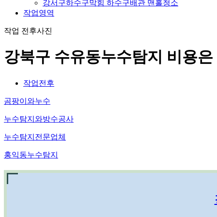
강서구하수구막힘 하수구배관 맨홀청소
작업영역
작업 전후사진
강북구 수유동누수탐지 비용은
작업전후
곰팡이와누수
누수탐지와방수공사
누수탐지전문업체
홍익동누수탐지