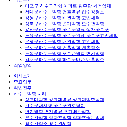
마포구 하수구막힘 아파트 횡주관 세척업체
서대문하수구막힘 맨홀역류 집수정청소
강동구하수구막힘 배관막힘 고압세척
성북구하수구막힘 변기막힘 오수관막힘
용산구하수구막힘 하수구역류 상가하수구
노원구하수구막힘 하수구업체 하수구고압세척
은평구하수구막힘 배관막힘 고압세척
구로구하수구막힘 맨홀막힘 맨홀청소
도봉구하수구막힘 오수관막힘 변기막힘
강서구하수구막힘 하수구배관 맨홀청소
작업영역
회사소개
주요업무
작업전후
하수구막힘 사례
싱크대막힘 싱크대역류 싱크대막혔을때
하수구내시경 하수구관로탐지
변기막힘 변기역류 변기배관막힘
오수관막힘 정화조막힘 정화조뚫는업체
횡주관청소 횡주관세척