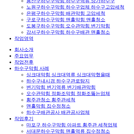
용산구하수구막힘 하수구역류 상가하수구
노원구하수구막힘 하수구업체 하수구고압세척
은평구하수구막힘 배관막힘 고압세척
구로구하수구막힘 맨홀막힘 맨홀청소
도봉구하수구막힘 오수관막힘 변기막힘
강서구하수구막힘 하수구배관 맨홀청소
작업영역
회사소개
주요업무
작업전후
하수구막힘 사례
싱크대막힘 싱크대역류 싱크대막혔을때
하수구내시경 하수구관로탐지
변기막힘 변기역류 변기배관막힘
오수관막힘 정화조막힘 정화조뚫는업체
횡주관청소 횡주관세척
맨홀막힘 집수정청소
하수구배관공사 배관공사업체
작업후기
마포구 하수구막힘 아파트 횡주관 세척업체
서대문하수구막힘 맨홀역류 집수정청소