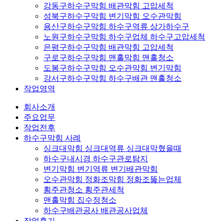
강동구하수구막힘 배관막힘 고압세척
성북구하수구막힘 변기막힘 오수관막힘
용산구하수구막힘 하수구역류 상가하수구
노원구하수구막힘 하수구업체 하수구고압세척
은평구하수구막힘 배관막힘 고압세척
구로구하수구막힘 맨홀막힘 맨홀청소
도봉구하수구막힘 오수관막힘 변기막힘
강서구하수구막힘 하수구배관 맨홀청소
작업영역
회사소개
주요업무
작업전후
하수구막힘 사례
싱크대막힘 싱크대역류 싱크대막혔을때
하수구내시경 하수구관로탐지
변기막힘 변기역류 변기배관막힘
오수관막힘 정화조막힘 정화조뚫는업체
횡주관청소 횡주관세척
맨홀막힘 집수정청소
하수구배관공사 배관공사업체
작업후기