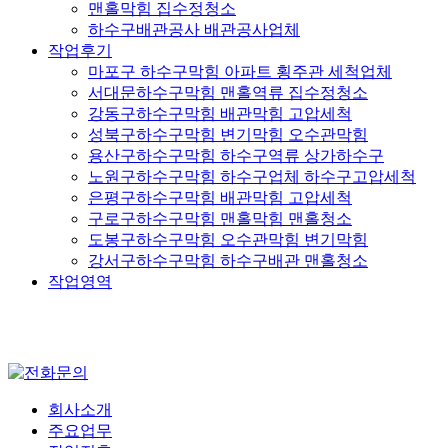
맨홀막힘 집수정청소
하수구배관공사 배관공사업체
작업후기
마포구 하수구막힘 아파트 횡주관 세척업체
서대문하수구막힘 맨홀역류 집수정청소
강동구하수구막힘 배관막힘 고압세척
성북구하수구막힘 변기막힘 오수관막힘
용산구하수구막힘 하수구역류 상가하수구
노원구하수구막힘 하수구업체 하수구고압세척
은평구하수구막힘 배관막힘 고압세척
구로구하수구막힘 맨홀막힘 맨홀청소
도봉구하수구막힘 오수관막힘 변기막힘
강서구하수구막힘 하수구배관 맨홀청소
작업영역
회사소개
주요업무