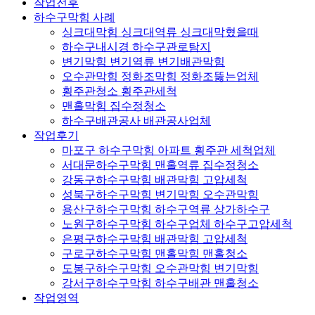
작업전후
하수구막힘 사례
싱크대막힘 싱크대역류 싱크대막혔을때
하수구내시경 하수구관로탐지
변기막힘 변기역류 변기배관막힘
오수관막힘 정화조막힘 정화조뚫는업체
횡주관청소 횡주관세척
맨홀막힘 집수정청소
하수구배관공사 배관공사업체
작업후기
마포구 하수구막힘 아파트 횡주관 세척업체
서대문하수구막힘 맨홀역류 집수정청소
강동구하수구막힘 배관막힘 고압세척
성북구하수구막힘 변기막힘 오수관막힘
용산구하수구막힘 하수구역류 상가하수구
노원구하수구막힘 하수구업체 하수구고압세척
은평구하수구막힘 배관막힘 고압세척
구로구하수구막힘 맨홀막힘 맨홀청소
도봉구하수구막힘 오수관막힘 변기막힘
강서구하수구막힘 하수구배관 맨홀청소
작업영역