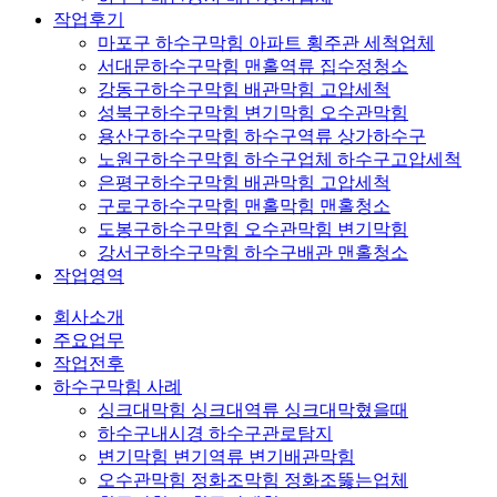
작업후기
마포구 하수구막힘 아파트 횡주관 세척업체
서대문하수구막힘 맨홀역류 집수정청소
강동구하수구막힘 배관막힘 고압세척
성북구하수구막힘 변기막힘 오수관막힘
용산구하수구막힘 하수구역류 상가하수구
노원구하수구막힘 하수구업체 하수구고압세척
은평구하수구막힘 배관막힘 고압세척
구로구하수구막힘 맨홀막힘 맨홀청소
도봉구하수구막힘 오수관막힘 변기막힘
강서구하수구막힘 하수구배관 맨홀청소
작업영역
회사소개
주요업무
작업전후
하수구막힘 사례
싱크대막힘 싱크대역류 싱크대막혔을때
하수구내시경 하수구관로탐지
변기막힘 변기역류 변기배관막힘
오수관막힘 정화조막힘 정화조뚫는업체