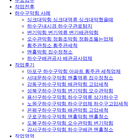
주요업무
작업전후
하수구막힘 사례
싱크대막힘 싱크대역류 싱크대막혔을때
하수구내시경 하수구관로탐지
변기막힘 변기역류 변기배관막힘
오수관막힘 정화조막힘 정화조뚫는업체
횡주관청소 횡주관세척
맨홀막힘 집수정청소
하수구배관공사 배관공사업체
작업후기
마포구 하수구막힘 아파트 횡주관 세척업체
서대문하수구막힘 맨홀역류 집수정청소
강동구하수구막힘 배관막힘 고압세척
성북구하수구막힘 변기막힘 오수관막힘
용산구하수구막힘 하수구역류 상가하수구
노원구하수구막힘 하수구업체 하수구고압세척
은평구하수구막힘 배관막힘 고압세척
구로구하수구막힘 맨홀막힘 맨홀청소
도봉구하수구막힘 오수관막힘 변기막힘
강서구하수구막힘 하수구배관 맨홀청소
작업영역