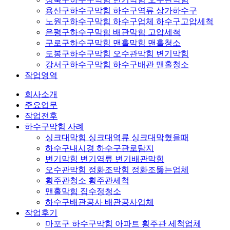
용산구하수구막힘 하수구역류 상가하수구
노원구하수구막힘 하수구업체 하수구고압세척
은평구하수구막힘 배관막힘 고압세척
구로구하수구막힘 맨홀막힘 맨홀청소
도봉구하수구막힘 오수관막힘 변기막힘
강서구하수구막힘 하수구배관 맨홀청소
작업영역
회사소개
주요업무
작업전후
하수구막힘 사례
싱크대막힘 싱크대역류 싱크대막혔을때
하수구내시경 하수구관로탐지
변기막힘 변기역류 변기배관막힘
오수관막힘 정화조막힘 정화조뚫는업체
횡주관청소 횡주관세척
맨홀막힘 집수정청소
하수구배관공사 배관공사업체
작업후기
마포구 하수구막힘 아파트 횡주관 세척업체