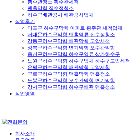
횡주관청소 횡주관세척
맨홀막힘 집수정청소
하수구배관공사 배관공사업체
작업후기
마포구 하수구막힘 아파트 횡주관 세척업체
서대문하수구막힘 맨홀역류 집수정청소
강동구하수구막힘 배관막힘 고압세척
성북구하수구막힘 변기막힘 오수관막힘
용산구하수구막힘 하수구역류 상가하수구
노원구하수구막힘 하수구업체 하수구고압세척
은평구하수구막힘 배관막힘 고압세척
구로구하수구막힘 맨홀막힘 맨홀청소
도봉구하수구막힘 오수관막힘 변기막힘
강서구하수구막힘 하수구배관 맨홀청소
작업영역
회사소개