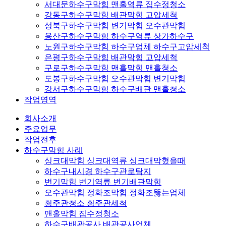
서대문하수구막힘 맨홀역류 집수정청소
강동구하수구막힘 배관막힘 고압세척
성북구하수구막힘 변기막힘 오수관막힘
용산구하수구막힘 하수구역류 상가하수구
노원구하수구막힘 하수구업체 하수구고압세척
은평구하수구막힘 배관막힘 고압세척
구로구하수구막힘 맨홀막힘 맨홀청소
도봉구하수구막힘 오수관막힘 변기막힘
강서구하수구막힘 하수구배관 맨홀청소
작업영역
회사소개
주요업무
작업전후
하수구막힘 사례
싱크대막힘 싱크대역류 싱크대막혔을때
하수구내시경 하수구관로탐지
변기막힘 변기역류 변기배관막힘
오수관막힘 정화조막힘 정화조뚫는업체
횡주관청소 횡주관세척
맨홀막힘 집수정청소
하수구배관공사 배관공사업체