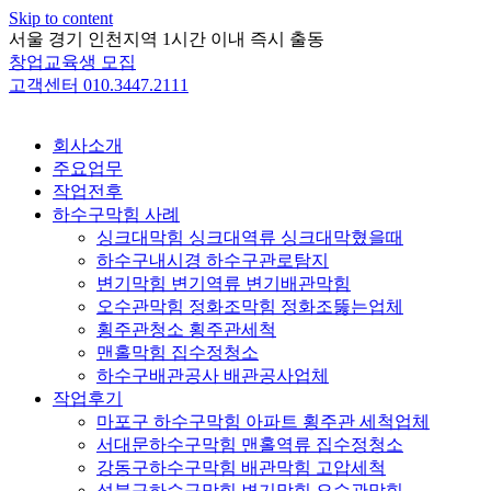
Skip to content
서울 경기 인천지역 1시간 이내 즉시 출동
창업교육생 모집
고객센터 010.3447.2111
회사소개
주요업무
작업전후
하수구막힘 사례
싱크대막힘 싱크대역류 싱크대막혔을때
하수구내시경 하수구관로탐지
변기막힘 변기역류 변기배관막힘
오수관막힘 정화조막힘 정화조뚫는업체
횡주관청소 횡주관세척
맨홀막힘 집수정청소
하수구배관공사 배관공사업체
작업후기
마포구 하수구막힘 아파트 횡주관 세척업체
서대문하수구막힘 맨홀역류 집수정청소
강동구하수구막힘 배관막힘 고압세척
성북구하수구막힘 변기막힘 오수관막힘