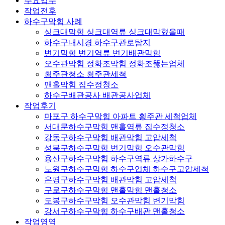
주요업무
작업전후
하수구막힘 사례
싱크대막힘 싱크대역류 싱크대막혔을때
하수구내시경 하수구관로탐지
변기막힘 변기역류 변기배관막힘
오수관막힘 정화조막힘 정화조뚫는업체
횡주관청소 횡주관세척
맨홀막힘 집수정청소
하수구배관공사 배관공사업체
작업후기
마포구 하수구막힘 아파트 횡주관 세척업체
서대문하수구막힘 맨홀역류 집수정청소
강동구하수구막힘 배관막힘 고압세척
성북구하수구막힘 변기막힘 오수관막힘
용산구하수구막힘 하수구역류 상가하수구
노원구하수구막힘 하수구업체 하수구고압세척
은평구하수구막힘 배관막힘 고압세척
구로구하수구막힘 맨홀막힘 맨홀청소
도봉구하수구막힘 오수관막힘 변기막힘
강서구하수구막힘 하수구배관 맨홀청소
작업영역