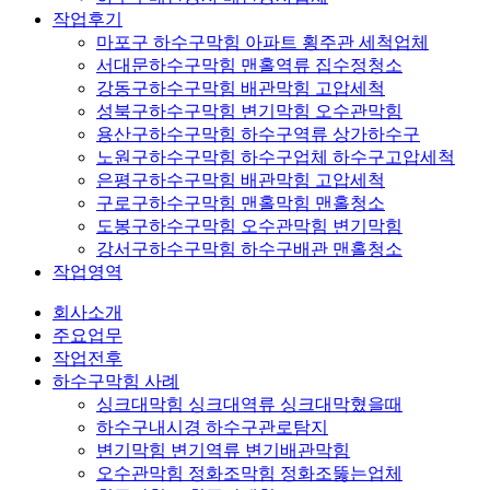
작업후기
마포구 하수구막힘 아파트 횡주관 세척업체
서대문하수구막힘 맨홀역류 집수정청소
강동구하수구막힘 배관막힘 고압세척
성북구하수구막힘 변기막힘 오수관막힘
용산구하수구막힘 하수구역류 상가하수구
노원구하수구막힘 하수구업체 하수구고압세척
은평구하수구막힘 배관막힘 고압세척
구로구하수구막힘 맨홀막힘 맨홀청소
도봉구하수구막힘 오수관막힘 변기막힘
강서구하수구막힘 하수구배관 맨홀청소
작업영역
회사소개
주요업무
작업전후
하수구막힘 사례
싱크대막힘 싱크대역류 싱크대막혔을때
하수구내시경 하수구관로탐지
변기막힘 변기역류 변기배관막힘
오수관막힘 정화조막힘 정화조뚫는업체