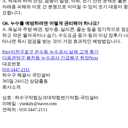
A. 벽체와 바닥 손상, 곰팡이 발생, 악취, 전기 안전 문제는 물론
아래층 피해와 이웃 간 분쟁으로 이어질 수 있어 조기 대응이 중
요합니다.
Q6. 누수를 예방하려면 어떻게 관리해야 하나요?
A. 욕실과 주방 배관, 방수층, 실리콘, 줄눈 등을 정기적으로 점
하고 작은 물자국이나 습기, 수도요금 증가 등의 이상 징후가 나
타나면 즉시 점검을 받는 것이 가장 효과적인 예방법입니다.
Prev
이전
구로구 온수동 누수공사 실제 고객 후기
다음
관악구 봉천동 누수공사 긴급복구 현장
Next
대표번호
010-3447-2111
하수구 해결사 국민설비
365일 24시간 상담출동
회사소개
상호 : 하수구막힘싱크대막힘변기막힘-국민설비
이메일 : ysmkdy@naver.com
연락처 : 010-3447-2111