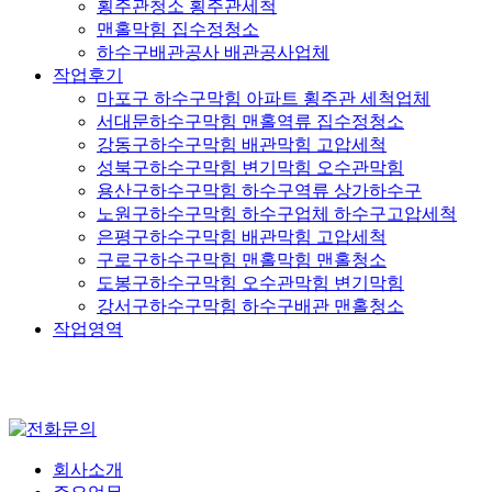
횡주관청소 횡주관세척
맨홀막힘 집수정청소
하수구배관공사 배관공사업체
작업후기
마포구 하수구막힘 아파트 횡주관 세척업체
서대문하수구막힘 맨홀역류 집수정청소
강동구하수구막힘 배관막힘 고압세척
성북구하수구막힘 변기막힘 오수관막힘
용산구하수구막힘 하수구역류 상가하수구
노원구하수구막힘 하수구업체 하수구고압세척
은평구하수구막힘 배관막힘 고압세척
구로구하수구막힘 맨홀막힘 맨홀청소
도봉구하수구막힘 오수관막힘 변기막힘
강서구하수구막힘 하수구배관 맨홀청소
작업영역
회사소개