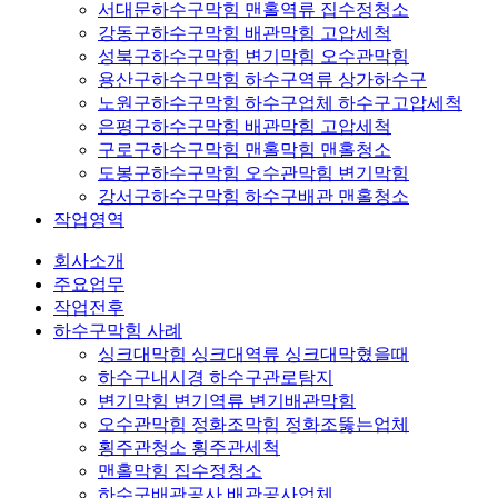
서대문하수구막힘 맨홀역류 집수정청소
강동구하수구막힘 배관막힘 고압세척
성북구하수구막힘 변기막힘 오수관막힘
용산구하수구막힘 하수구역류 상가하수구
노원구하수구막힘 하수구업체 하수구고압세척
은평구하수구막힘 배관막힘 고압세척
구로구하수구막힘 맨홀막힘 맨홀청소
도봉구하수구막힘 오수관막힘 변기막힘
강서구하수구막힘 하수구배관 맨홀청소
작업영역
회사소개
주요업무
작업전후
하수구막힘 사례
싱크대막힘 싱크대역류 싱크대막혔을때
하수구내시경 하수구관로탐지
변기막힘 변기역류 변기배관막힘
오수관막힘 정화조막힘 정화조뚫는업체
횡주관청소 횡주관세척
맨홀막힘 집수정청소
하수구배관공사 배관공사업체