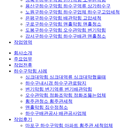
용산구하수구막힘 하수구역류 상가하수구
노원구하수구막힘 하수구업체 하수구고압세척
은평구하수구막힘 배관막힘 고압세척
구로구하수구막힘 맨홀막힘 맨홀청소
도봉구하수구막힘 오수관막힘 변기막힘
강서구하수구막힘 하수구배관 맨홀청소
작업영역
회사소개
주요업무
작업전후
하수구막힘 사례
싱크대막힘 싱크대역류 싱크대막혔을때
하수구내시경 하수구관로탐지
변기막힘 변기역류 변기배관막힘
오수관막힘 정화조막힘 정화조뚫는업체
횡주관청소 횡주관세척
맨홀막힘 집수정청소
하수구배관공사 배관공사업체
작업후기
마포구 하수구막힘 아파트 횡주관 세척업체