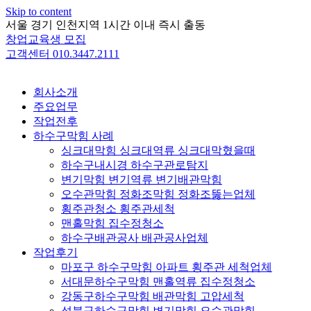
Skip to content
서울 경기 인천지역 1시간 이내 즉시 출동
창업교육생 모집
고객센터 010.3447.2111
회사소개
주요업무
작업전후
하수구막힘 사례
싱크대막힘 싱크대역류 싱크대막혔을때
하수구내시경 하수구관로탐지
변기막힘 변기역류 변기배관막힘
오수관막힘 정화조막힘 정화조뚫는업체
횡주관청소 횡주관세척
맨홀막힘 집수정청소
하수구배관공사 배관공사업체
작업후기
마포구 하수구막힘 아파트 횡주관 세척업체
서대문하수구막힘 맨홀역류 집수정청소
강동구하수구막힘 배관막힘 고압세척
성북구하수구막힘 변기막힘 오수관막힘