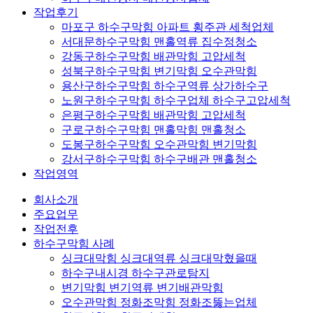
작업후기
마포구 하수구막힘 아파트 횡주관 세척업체
서대문하수구막힘 맨홀역류 집수정청소
강동구하수구막힘 배관막힘 고압세척
성북구하수구막힘 변기막힘 오수관막힘
용산구하수구막힘 하수구역류 상가하수구
노원구하수구막힘 하수구업체 하수구고압세척
은평구하수구막힘 배관막힘 고압세척
구로구하수구막힘 맨홀막힘 맨홀청소
도봉구하수구막힘 오수관막힘 변기막힘
강서구하수구막힘 하수구배관 맨홀청소
작업영역
회사소개
주요업무
작업전후
하수구막힘 사례
싱크대막힘 싱크대역류 싱크대막혔을때
하수구내시경 하수구관로탐지
변기막힘 변기역류 변기배관막힘
오수관막힘 정화조막힘 정화조뚫는업체