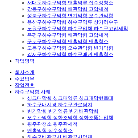
서대문하수구막힘 맨홀역류 집수정청소
강동구하수구막힘 배관막힘 고압세척
성북구하수구막힘 변기막힘 오수관막힘
용산구하수구막힘 하수구역류 상가하수구
노원구하수구막힘 하수구업체 하수구고압세척
은평구하수구막힘 배관막힘 고압세척
구로구하수구막힘 맨홀막힘 맨홀청소
도봉구하수구막힘 오수관막힘 변기막힘
강서구하수구막힘 하수구배관 맨홀청소
작업영역
회사소개
주요업무
작업전후
하수구막힘 사례
싱크대막힘 싱크대역류 싱크대막혔을때
하수구내시경 하수구관로탐지
변기막힘 변기역류 변기배관막힘
오수관막힘 정화조막힘 정화조뚫는업체
횡주관청소 횡주관세척
맨홀막힘 집수정청소
하수구배관공사 배관공사업체