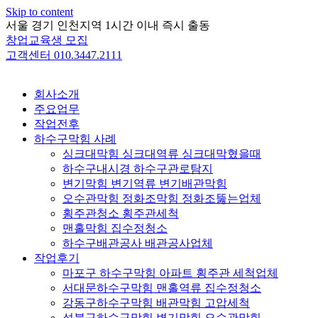
Skip to content
서울 경기 인천지역 1시간 이내 즉시 출동
창업교육생 모집
고객센터 010.3447.2111
회사소개
주요업무
작업전후
하수구막힘 사례
싱크대막힘 싱크대역류 싱크대막혔을때
하수구내시경 하수구관로탐지
변기막힘 변기역류 변기배관막힘
오수관막힘 정화조막힘 정화조뚫는업체
횡주관청소 횡주관세척
맨홀막힘 집수정청소
하수구배관공사 배관공사업체
작업후기
마포구 하수구막힘 아파트 횡주관 세척업체
서대문하수구막힘 맨홀역류 집수정청소
강동구하수구막힘 배관막힘 고압세척
성북구하수구막힘 변기막힘 오수관막힘