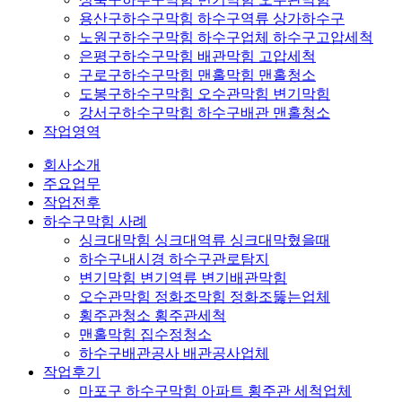
용산구하수구막힘 하수구역류 상가하수구
노원구하수구막힘 하수구업체 하수구고압세척
은평구하수구막힘 배관막힘 고압세척
구로구하수구막힘 맨홀막힘 맨홀청소
도봉구하수구막힘 오수관막힘 변기막힘
강서구하수구막힘 하수구배관 맨홀청소
작업영역
회사소개
주요업무
작업전후
하수구막힘 사례
싱크대막힘 싱크대역류 싱크대막혔을때
하수구내시경 하수구관로탐지
변기막힘 변기역류 변기배관막힘
오수관막힘 정화조막힘 정화조뚫는업체
횡주관청소 횡주관세척
맨홀막힘 집수정청소
하수구배관공사 배관공사업체
작업후기
마포구 하수구막힘 아파트 횡주관 세척업체