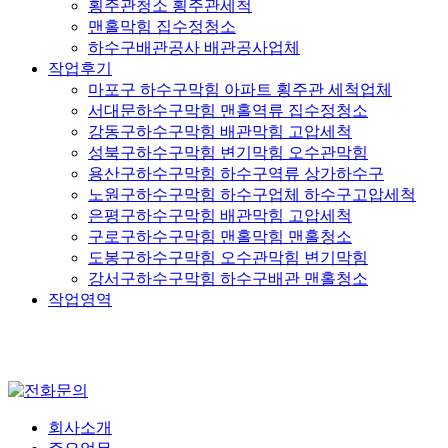
횡주관청소 횡주관세척
맨홀막힘 집수정청소
하수구배관공사 배관공사업체
작업후기
마포구 하수구막힘 아파트 횡주관 세척업체
서대문하수구막힘 맨홀역류 집수정청소
강동구하수구막힘 배관막힘 고압세척
성북구하수구막힘 변기막힘 오수관막힘
용산구하수구막힘 하수구역류 상가하수구
노원구하수구막힘 하수구업체 하수구고압세척
은평구하수구막힘 배관막힘 고압세척
구로구하수구막힘 맨홀막힘 맨홀청소
도봉구하수구막힘 오수관막힘 변기막힘
강서구하수구막힘 하수구배관 맨홀청소
작업영역
회사소개