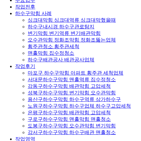
주요업무
작업전후
하수구막힘 사례
싱크대막힘 싱크대역류 싱크대막혔을때
하수구내시경 하수구관로탐지
변기막힘 변기역류 변기배관막힘
오수관막힘 정화조막힘 정화조뚫는업체
횡주관청소 횡주관세척
맨홀막힘 집수정청소
하수구배관공사 배관공사업체
작업후기
마포구 하수구막힘 아파트 횡주관 세척업체
서대문하수구막힘 맨홀역류 집수정청소
강동구하수구막힘 배관막힘 고압세척
성북구하수구막힘 변기막힘 오수관막힘
용산구하수구막힘 하수구역류 상가하수구
노원구하수구막힘 하수구업체 하수구고압세척
은평구하수구막힘 배관막힘 고압세척
구로구하수구막힘 맨홀막힘 맨홀청소
도봉구하수구막힘 오수관막힘 변기막힘
강서구하수구막힘 하수구배관 맨홀청소
작업영역