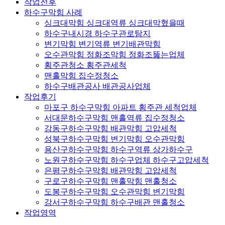
작업전후
하수구막힘 사례
싱크대막힘 싱크대역류 싱크대막혔을때
하수구내시경 하수구관로탐지
변기막힘 변기역류 변기배관막힘
오수관막힘 정화조막힘 정화조뚫는업체
횡주관청소 횡주관세척
맨홀막힘 집수정청소
하수구배관공사 배관공사업체
작업후기
마포구 하수구막힘 아파트 횡주관 세척업체
서대문하수구막힘 맨홀역류 집수정청소
강동구하수구막힘 배관막힘 고압세척
성북구하수구막힘 변기막힘 오수관막힘
용산구하수구막힘 하수구역류 상가하수구
노원구하수구막힘 하수구업체 하수구고압세척
은평구하수구막힘 배관막힘 고압세척
구로구하수구막힘 맨홀막힘 맨홀청소
도봉구하수구막힘 오수관막힘 변기막힘
강서구하수구막힘 하수구배관 맨홀청소
작업영역