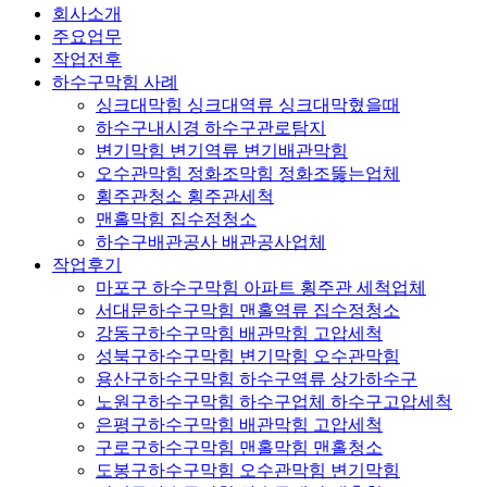
회사소개
주요업무
작업전후
하수구막힘 사례
싱크대막힘 싱크대역류 싱크대막혔을때
하수구내시경 하수구관로탐지
변기막힘 변기역류 변기배관막힘
오수관막힘 정화조막힘 정화조뚫는업체
횡주관청소 횡주관세척
맨홀막힘 집수정청소
하수구배관공사 배관공사업체
작업후기
마포구 하수구막힘 아파트 횡주관 세척업체
서대문하수구막힘 맨홀역류 집수정청소
강동구하수구막힘 배관막힘 고압세척
성북구하수구막힘 변기막힘 오수관막힘
용산구하수구막힘 하수구역류 상가하수구
노원구하수구막힘 하수구업체 하수구고압세척
은평구하수구막힘 배관막힘 고압세척
구로구하수구막힘 맨홀막힘 맨홀청소
도봉구하수구막힘 오수관막힘 변기막힘