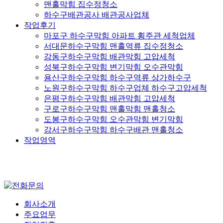
맨홀막힘 집수정청소
하수구배관공사 배관공사업체
작업후기
마포구 하수구막힘 아파트 횡주관 세척업체
서대문하수구막힘 맨홀역류 집수정청소
강동구하수구막힘 배관막힘 고압세척
성북구하수구막힘 변기막힘 오수관막힘
용산구하수구막힘 하수구역류 상가하수구
노원구하수구막힘 하수구업체 하수구고압세척
은평구하수구막힘 배관막힘 고압세척
구로구하수구막힘 맨홀막힘 맨홀청소
도봉구하수구막힘 오수관막힘 변기막힘
강서구하수구막힘 하수구배관 맨홀청소
작업영역
회사소개
주요업무