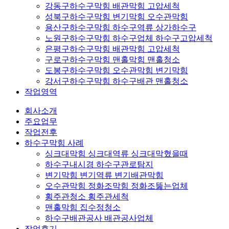
강동구하수구막힘 배관막힘 고압세척
성북구하수구막힘 변기막힘 오수관막힘
용산구하수구막힘 하수구역류 상가하수구
노원구하수구막힘 하수구업체 하수구고압세척
은평구하수구막힘 배관막힘 고압세척
구로구하수구막힘 맨홀막힘 맨홀청소
도봉구하수구막힘 오수관막힘 변기막힘
강서구하수구막힘 하수구배관 맨홀청소
작업영역
회사소개
주요업무
작업전후
하수구막힘 사례
싱크대막힘 싱크대역류 싱크대막혔을때
하수구내시경 하수구관로탐지
변기막힘 변기역류 변기배관막힘
오수관막힘 정화조막힘 정화조뚫는업체
횡주관청소 횡주관세척
맨홀막힘 집수정청소
하수구배관공사 배관공사업체
작업후기