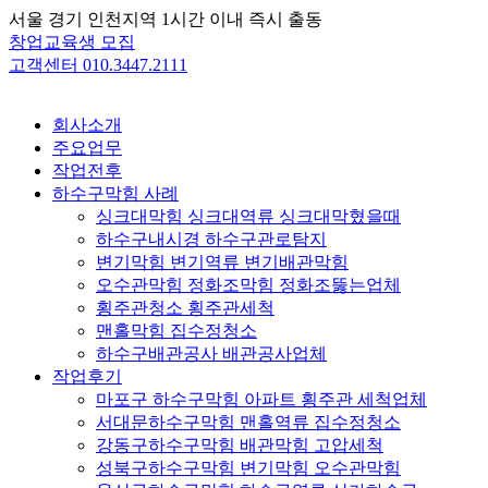
Skip
서울 경기 인천지역 1시간 이내 즉시 출동
to
창업교육생 모집
content
고객센터 010.3447.2111
회사소개
주요업무
작업전후
하수구막힘 사례
싱크대막힘 싱크대역류 싱크대막혔을때
하수구내시경 하수구관로탐지
변기막힘 변기역류 변기배관막힘
오수관막힘 정화조막힘 정화조뚫는업체
횡주관청소 횡주관세척
맨홀막힘 집수정청소
하수구배관공사 배관공사업체
작업후기
마포구 하수구막힘 아파트 횡주관 세척업체
서대문하수구막힘 맨홀역류 집수정청소
강동구하수구막힘 배관막힘 고압세척
성북구하수구막힘 변기막힘 오수관막힘