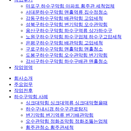
마포구 하수구막힘 아파트 횡주관 세척업체
서대문하수구막힘 맨홀역류 집수정청소
강동구하수구막힘 배관막힘 고압세척
성북구하수구막힘 변기막힘 오수관막힘
용산구하수구막힘 하수구역류 상가하수구
노원구하수구막힘 하수구업체 하수구고압세척
은평구하수구막힘 배관막힘 고압세척
구로구하수구막힘 맨홀막힘 맨홀청소
도봉구하수구막힘 오수관막힘 변기막힘
강서구하수구막힘 하수구배관 맨홀청소
작업영역
회사소개
주요업무
작업전후
하수구막힘 사례
싱크대막힘 싱크대역류 싱크대막혔을때
하수구내시경 하수구관로탐지
변기막힘 변기역류 변기배관막힘
오수관막힘 정화조막힘 정화조뚫는업체
횡주관청소 횡주관세척