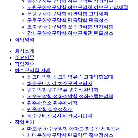
용산구하수구막힘 하수구역류 상가하수구
노원구하수구막힘 하수구업체 하수구고압세척
은평구하수구막힘 배관막힘 고압세척
구로구하수구막힘 맨홀막힘 맨홀청소
도봉구하수구막힘 오수관막힘 변기막힘
강서구하수구막힘 하수구배관 맨홀청소
작업영역
회사소개
주요업무
작업전후
하수구막힘 사례
싱크대막힘 싱크대역류 싱크대막혔을때
하수구내시경 하수구관로탐지
변기막힘 변기역류 변기배관막힘
오수관막힘 정화조막힘 정화조뚫는업체
횡주관청소 횡주관세척
맨홀막힘 집수정청소
하수구배관공사 배관공사업체
작업후기
마포구 하수구막힘 아파트 횡주관 세척업체
서대문하수구막힘 맨홀역류 집수정청소