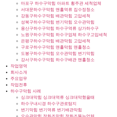
마포구 하수구막힘 아파트 횡주관 세척업체
서대문하수구막힘 맨홀역류 집수정청소
강동구하수구막힘 배관막힘 고압세척
성북구하수구막힘 변기막힘 오수관막힘
용산구하수구막힘 하수구역류 상가하수구
노원구하수구막힘 하수구업체 하수구고압세척
은평구하수구막힘 배관막힘 고압세척
구로구하수구막힘 맨홀막힘 맨홀청소
도봉구하수구막힘 오수관막힘 변기막힘
강서구하수구막힘 하수구배관 맨홀청소
작업영역
회사소개
주요업무
작업전후
하수구막힘 사례
싱크대막힘 싱크대역류 싱크대막혔을때
하수구내시경 하수구관로탐지
변기막힘 변기역류 변기배관막힘
오수관막힘 정화조막힘 정화조뚫는업체