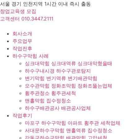
Skip
서울 경기 인천지역 1시간 이내 즉시 출동
to
창업교육생 모집
content
고객센터 010.3447.2111
회사소개
주요업무
작업전후
하수구막힘 사례
싱크대막힘 싱크대역류 싱크대막혔을때
하수구내시경 하수구관로탐지
변기막힘 변기역류 변기배관막힘
오수관막힘 정화조막힘 정화조뚫는업체
횡주관청소 횡주관세척
맨홀막힘 집수정청소
하수구배관공사 배관공사업체
작업후기
마포구 하수구막힘 아파트 횡주관 세척업체
서대문하수구막힘 맨홀역류 집수정청소
강동구하수구막힘 배관막힘 고압세척