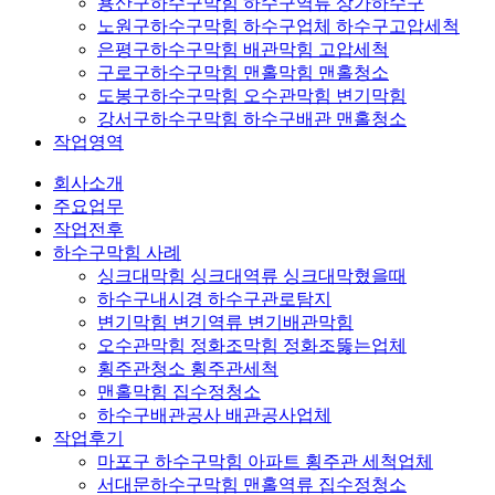
용산구하수구막힘 하수구역류 상가하수구
노원구하수구막힘 하수구업체 하수구고압세척
은평구하수구막힘 배관막힘 고압세척
구로구하수구막힘 맨홀막힘 맨홀청소
도봉구하수구막힘 오수관막힘 변기막힘
강서구하수구막힘 하수구배관 맨홀청소
작업영역
회사소개
주요업무
작업전후
하수구막힘 사례
싱크대막힘 싱크대역류 싱크대막혔을때
하수구내시경 하수구관로탐지
변기막힘 변기역류 변기배관막힘
오수관막힘 정화조막힘 정화조뚫는업체
횡주관청소 횡주관세척
맨홀막힘 집수정청소
하수구배관공사 배관공사업체
작업후기
마포구 하수구막힘 아파트 횡주관 세척업체
서대문하수구막힘 맨홀역류 집수정청소