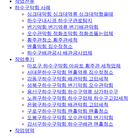
작업전후
하수구막힘 사례
싱크대막힘 싱크대역류 싱크대막혔을때
하수구내시경 하수구관로탐지
변기막힘 변기역류 변기배관막힘
오수관막힘 정화조막힘 정화조뚫는업체
횡주관청소 횡주관세척
맨홀막힘 집수정청소
하수구배관공사 배관공사업체
작업후기
마포구 하수구막힘 아파트 횡주관 세척업체
서대문하수구막힘 맨홀역류 집수정청소
강동구하수구막힘 배관막힘 고압세척
성북구하수구막힘 변기막힘 오수관막힘
용산구하수구막힘 하수구역류 상가하수구
노원구하수구막힘 하수구업체 하수구고압세척
은평구하수구막힘 배관막힘 고압세척
구로구하수구막힘 맨홀막힘 맨홀청소
도봉구하수구막힘 오수관막힘 변기막힘
강서구하수구막힘 하수구배관 맨홀청소
작업영역