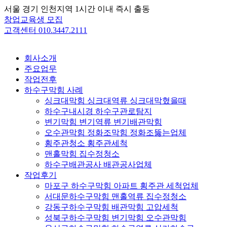
Skip
서울 경기 인천지역 1시간 이내 즉시 출동
to
창업교육생 모집
content
고객센터 010.3447.2111
회사소개
주요업무
작업전후
하수구막힘 사례
싱크대막힘 싱크대역류 싱크대막혔을때
하수구내시경 하수구관로탐지
변기막힘 변기역류 변기배관막힘
오수관막힘 정화조막힘 정화조뚫는업체
횡주관청소 횡주관세척
맨홀막힘 집수정청소
하수구배관공사 배관공사업체
작업후기
마포구 하수구막힘 아파트 횡주관 세척업체
서대문하수구막힘 맨홀역류 집수정청소
강동구하수구막힘 배관막힘 고압세척
성북구하수구막힘 변기막힘 오수관막힘