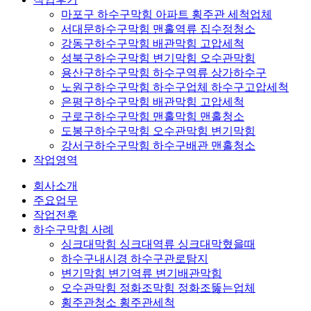
마포구 하수구막힘 아파트 횡주관 세척업체
서대문하수구막힘 맨홀역류 집수정청소
강동구하수구막힘 배관막힘 고압세척
성북구하수구막힘 변기막힘 오수관막힘
용산구하수구막힘 하수구역류 상가하수구
노원구하수구막힘 하수구업체 하수구고압세척
은평구하수구막힘 배관막힘 고압세척
구로구하수구막힘 맨홀막힘 맨홀청소
도봉구하수구막힘 오수관막힘 변기막힘
강서구하수구막힘 하수구배관 맨홀청소
작업영역
회사소개
주요업무
작업전후
하수구막힘 사례
싱크대막힘 싱크대역류 싱크대막혔을때
하수구내시경 하수구관로탐지
변기막힘 변기역류 변기배관막힘
오수관막힘 정화조막힘 정화조뚫는업체
횡주관청소 횡주관세척