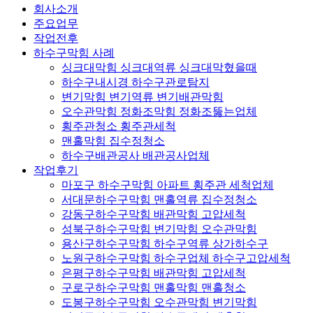
회사소개
주요업무
작업전후
하수구막힘 사례
싱크대막힘 싱크대역류 싱크대막혔을때
하수구내시경 하수구관로탐지
변기막힘 변기역류 변기배관막힘
오수관막힘 정화조막힘 정화조뚫는업체
횡주관청소 횡주관세척
맨홀막힘 집수정청소
하수구배관공사 배관공사업체
작업후기
마포구 하수구막힘 아파트 횡주관 세척업체
서대문하수구막힘 맨홀역류 집수정청소
강동구하수구막힘 배관막힘 고압세척
성북구하수구막힘 변기막힘 오수관막힘
용산구하수구막힘 하수구역류 상가하수구
노원구하수구막힘 하수구업체 하수구고압세척
은평구하수구막힘 배관막힘 고압세척
구로구하수구막힘 맨홀막힘 맨홀청소
도봉구하수구막힘 오수관막힘 변기막힘