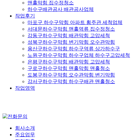
맨홀막힘 집수정청소
하수구배관공사 배관공사업체
작업후기
마포구 하수구막힘 아파트 횡주관 세척업체
서대문하수구막힘 맨홀역류 집수정청소
강동구하수구막힘 배관막힘 고압세척
성북구하수구막힘 변기막힘 오수관막힘
용산구하수구막힘 하수구역류 상가하수구
노원구하수구막힘 하수구업체 하수구고압세척
은평구하수구막힘 배관막힘 고압세척
구로구하수구막힘 맨홀막힘 맨홀청소
도봉구하수구막힘 오수관막힘 변기막힘
강서구하수구막힘 하수구배관 맨홀청소
작업영역
회사소개
주요업무