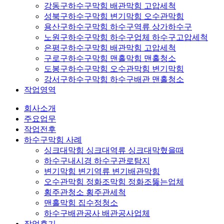
강동구하수구막힘 배관막힘 고압세척
성북구하수구막힘 변기막힘 오수관막힘
용산구하수구막힘 하수구역류 상가하수구
노원구하수구막힘 하수구업체 하수구고압세척
은평구하수구막힘 배관막힘 고압세척
구로구하수구막힘 맨홀막힘 맨홀청소
도봉구하수구막힘 오수관막힘 변기막힘
강서구하수구막힘 하수구배관 맨홀청소
작업영역
회사소개
주요업무
작업전후
하수구막힘 사례
싱크대막힘 싱크대역류 싱크대막혔을때
하수구내시경 하수구관로탐지
변기막힘 변기역류 변기배관막힘
오수관막힘 정화조막힘 정화조뚫는업체
횡주관청소 횡주관세척
맨홀막힘 집수정청소
하수구배관공사 배관공사업체
작업후기