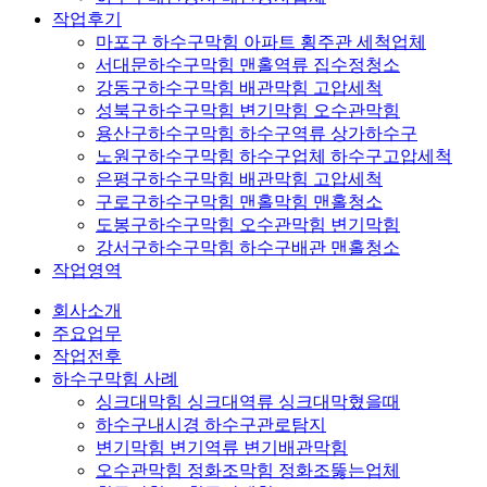
작업후기
마포구 하수구막힘 아파트 횡주관 세척업체
서대문하수구막힘 맨홀역류 집수정청소
강동구하수구막힘 배관막힘 고압세척
성북구하수구막힘 변기막힘 오수관막힘
용산구하수구막힘 하수구역류 상가하수구
노원구하수구막힘 하수구업체 하수구고압세척
은평구하수구막힘 배관막힘 고압세척
구로구하수구막힘 맨홀막힘 맨홀청소
도봉구하수구막힘 오수관막힘 변기막힘
강서구하수구막힘 하수구배관 맨홀청소
작업영역
회사소개
주요업무
작업전후
하수구막힘 사례
싱크대막힘 싱크대역류 싱크대막혔을때
하수구내시경 하수구관로탐지
변기막힘 변기역류 변기배관막힘
오수관막힘 정화조막힘 정화조뚫는업체