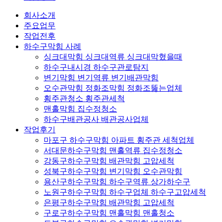
회사소개
주요업무
작업전후
하수구막힘 사례
싱크대막힘 싱크대역류 싱크대막혔을때
하수구내시경 하수구관로탐지
변기막힘 변기역류 변기배관막힘
오수관막힘 정화조막힘 정화조뚫는업체
횡주관청소 횡주관세척
맨홀막힘 집수정청소
하수구배관공사 배관공사업체
작업후기
마포구 하수구막힘 아파트 횡주관 세척업체
서대문하수구막힘 맨홀역류 집수정청소
강동구하수구막힘 배관막힘 고압세척
성북구하수구막힘 변기막힘 오수관막힘
용산구하수구막힘 하수구역류 상가하수구
노원구하수구막힘 하수구업체 하수구고압세척
은평구하수구막힘 배관막힘 고압세척
구로구하수구막힘 맨홀막힘 맨홀청소