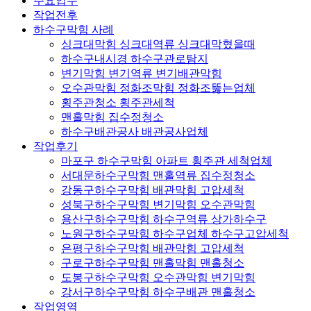
주요업무
작업전후
하수구막힘 사례
싱크대막힘 싱크대역류 싱크대막혔을때
하수구내시경 하수구관로탐지
변기막힘 변기역류 변기배관막힘
오수관막힘 정화조막힘 정화조뚫는업체
횡주관청소 횡주관세척
맨홀막힘 집수정청소
하수구배관공사 배관공사업체
작업후기
마포구 하수구막힘 아파트 횡주관 세척업체
서대문하수구막힘 맨홀역류 집수정청소
강동구하수구막힘 배관막힘 고압세척
성북구하수구막힘 변기막힘 오수관막힘
용산구하수구막힘 하수구역류 상가하수구
노원구하수구막힘 하수구업체 하수구고압세척
은평구하수구막힘 배관막힘 고압세척
구로구하수구막힘 맨홀막힘 맨홀청소
도봉구하수구막힘 오수관막힘 변기막힘
강서구하수구막힘 하수구배관 맨홀청소
작업영역