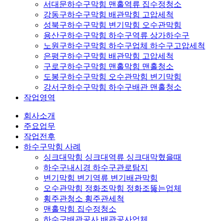
서대문하수구막힘 맨홀역류 집수정청소
강동구하수구막힘 배관막힘 고압세척
성북구하수구막힘 변기막힘 오수관막힘
용산구하수구막힘 하수구역류 상가하수구
노원구하수구막힘 하수구업체 하수구고압세척
은평구하수구막힘 배관막힘 고압세척
구로구하수구막힘 맨홀막힘 맨홀청소
도봉구하수구막힘 오수관막힘 변기막힘
강서구하수구막힘 하수구배관 맨홀청소
작업영역
회사소개
주요업무
작업전후
하수구막힘 사례
싱크대막힘 싱크대역류 싱크대막혔을때
하수구내시경 하수구관로탐지
변기막힘 변기역류 변기배관막힘
오수관막힘 정화조막힘 정화조뚫는업체
횡주관청소 횡주관세척
맨홀막힘 집수정청소
하수구배관공사 배관공사업체