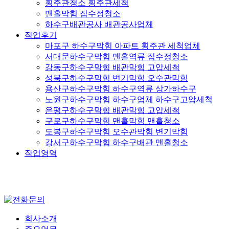
횡주관청소 횡주관세척
맨홀막힘 집수정청소
하수구배관공사 배관공사업체
작업후기
마포구 하수구막힘 아파트 횡주관 세척업체
서대문하수구막힘 맨홀역류 집수정청소
강동구하수구막힘 배관막힘 고압세척
성북구하수구막힘 변기막힘 오수관막힘
용산구하수구막힘 하수구역류 상가하수구
노원구하수구막힘 하수구업체 하수구고압세척
은평구하수구막힘 배관막힘 고압세척
구로구하수구막힘 맨홀막힘 맨홀청소
도봉구하수구막힘 오수관막힘 변기막힘
강서구하수구막힘 하수구배관 맨홀청소
작업영역
회사소개