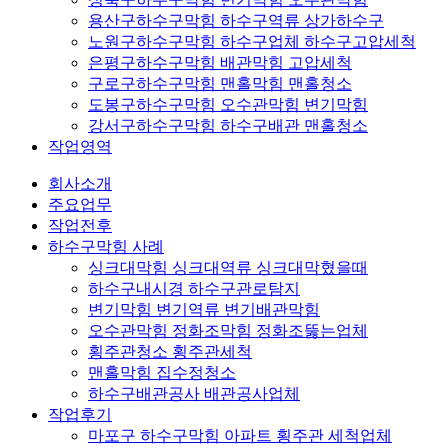
용산구하수구막힘 하수구역류 상가하수구
노원구하수구막힘 하수구업체 하수구고압세척
은평구하수구막힘 배관막힘 고압세척
구로구하수구막힘 맨홀막힘 맨홀청소
도봉구하수구막힘 오수관막힘 변기막힘
강서구하수구막힘 하수구배관 맨홀청소
작업영역
회사소개
주요업무
작업전후
하수구막힘 사례
싱크대막힘 싱크대역류 싱크대막혔을때
하수구내시경 하수구관로탐지
변기막힘 변기역류 변기배관막힘
오수관막힘 정화조막힘 정화조뚫는업체
횡주관청소 횡주관세척
맨홀막힘 집수정청소
하수구배관공사 배관공사업체
작업후기
마포구 하수구막힘 아파트 횡주관 세척업체