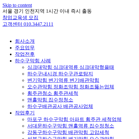
Skip to content
서울 경기 인천지역 1시간 이내 즉시 출동
창업교육생 모집
고객센터 010.3447.2111
회사소개
주요업무
작업전후
하수구막힘 사례
싱크대막힘 싱크대역류 싱크대막혔을때
하수구내시경 하수구관로탐지
변기막힘 변기역류 변기배관막힘
오수관막힘 정화조막힘 정화조뚫는업체
횡주관청소 횡주관세척
맨홀막힘 집수정청소
하수구배관공사 배관공사업체
작업후기
마포구 하수구막힘 아파트 횡주관 세척업체
서대문하수구막힘 맨홀역류 집수정청소
강동구하수구막힘 배관막힘 고압세척
성북구하수구막힘 변기막힘 오수관막힘