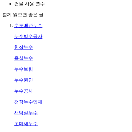
건물 사용 연수
함께 읽으면 좋은 글
수도배관누수
누수방수공사
천장누수
욕실누수
누수보험
누수원인
누수공사
천장누수업체
새탁실누수
초미세누수