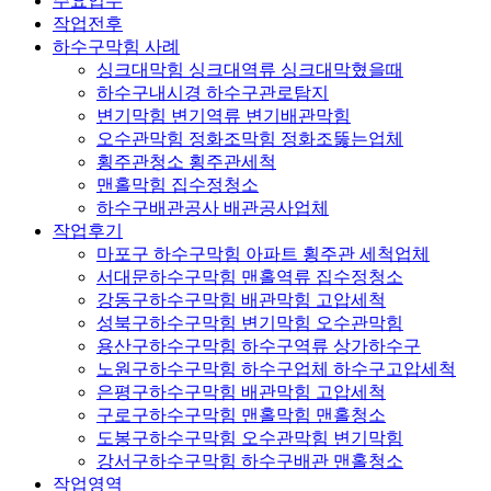
주요업무
작업전후
하수구막힘 사례
싱크대막힘 싱크대역류 싱크대막혔을때
하수구내시경 하수구관로탐지
변기막힘 변기역류 변기배관막힘
오수관막힘 정화조막힘 정화조뚫는업체
횡주관청소 횡주관세척
맨홀막힘 집수정청소
하수구배관공사 배관공사업체
작업후기
마포구 하수구막힘 아파트 횡주관 세척업체
서대문하수구막힘 맨홀역류 집수정청소
강동구하수구막힘 배관막힘 고압세척
성북구하수구막힘 변기막힘 오수관막힘
용산구하수구막힘 하수구역류 상가하수구
노원구하수구막힘 하수구업체 하수구고압세척
은평구하수구막힘 배관막힘 고압세척
구로구하수구막힘 맨홀막힘 맨홀청소
도봉구하수구막힘 오수관막힘 변기막힘
강서구하수구막힘 하수구배관 맨홀청소
작업영역