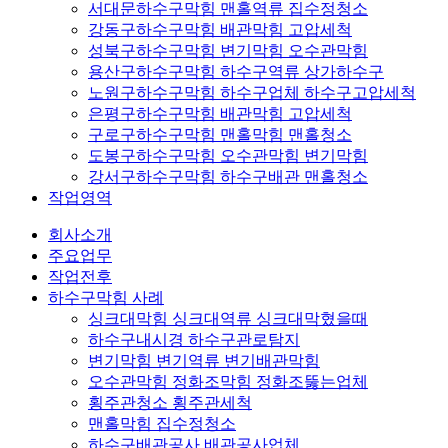
서대문하수구막힘 맨홀역류 집수정청소
강동구하수구막힘 배관막힘 고압세척
성북구하수구막힘 변기막힘 오수관막힘
용산구하수구막힘 하수구역류 상가하수구
노원구하수구막힘 하수구업체 하수구고압세척
은평구하수구막힘 배관막힘 고압세척
구로구하수구막힘 맨홀막힘 맨홀청소
도봉구하수구막힘 오수관막힘 변기막힘
강서구하수구막힘 하수구배관 맨홀청소
작업영역
회사소개
주요업무
작업전후
하수구막힘 사례
싱크대막힘 싱크대역류 싱크대막혔을때
하수구내시경 하수구관로탐지
변기막힘 변기역류 변기배관막힘
오수관막힘 정화조막힘 정화조뚫는업체
횡주관청소 횡주관세척
맨홀막힘 집수정청소
하수구배관공사 배관공사업체