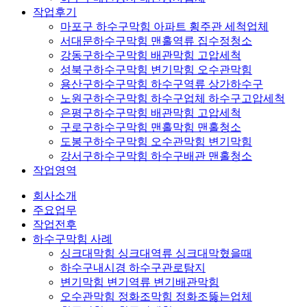
작업후기
마포구 하수구막힘 아파트 횡주관 세척업체
서대문하수구막힘 맨홀역류 집수정청소
강동구하수구막힘 배관막힘 고압세척
성북구하수구막힘 변기막힘 오수관막힘
용산구하수구막힘 하수구역류 상가하수구
노원구하수구막힘 하수구업체 하수구고압세척
은평구하수구막힘 배관막힘 고압세척
구로구하수구막힘 맨홀막힘 맨홀청소
도봉구하수구막힘 오수관막힘 변기막힘
강서구하수구막힘 하수구배관 맨홀청소
작업영역
회사소개
주요업무
작업전후
하수구막힘 사례
싱크대막힘 싱크대역류 싱크대막혔을때
하수구내시경 하수구관로탐지
변기막힘 변기역류 변기배관막힘
오수관막힘 정화조막힘 정화조뚫는업체