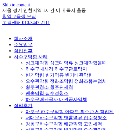
Skip to content
서울 경기 인천지역 1시간 이내 즉시 출동
창업교육생 모집
고객센터 010.3447.2111
회사소개
주요업무
작업전후
하수구막힘 사례
싱크대막힘 싱크대역류 싱크대막혔을때
하수구내시경 하수구관로탐지
변기막힘 변기역류 변기배관막힘
오수관막힘 정화조막힘 정화조뚫는업체
횡주관청소 횡주관세척
맨홀막힘 집수정청소
하수구배관공사 배관공사업체
작업후기
마포구 하수구막힘 아파트 횡주관 세척업체
서대문하수구막힘 맨홀역류 집수정청소
강동구하수구막힘 배관막힘 고압세척
성북구하수구막힘 변기막힘 오수관막힘