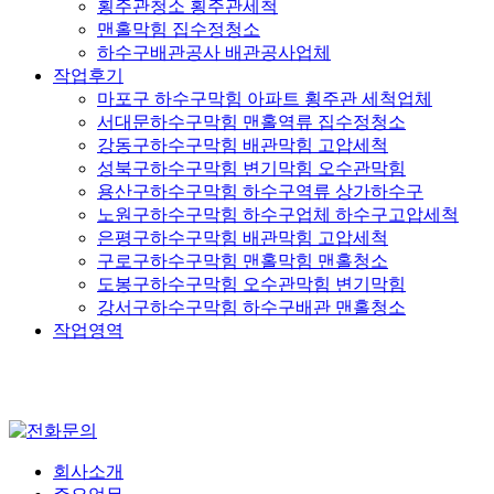
횡주관청소 횡주관세척
맨홀막힘 집수정청소
하수구배관공사 배관공사업체
작업후기
마포구 하수구막힘 아파트 횡주관 세척업체
서대문하수구막힘 맨홀역류 집수정청소
강동구하수구막힘 배관막힘 고압세척
성북구하수구막힘 변기막힘 오수관막힘
용산구하수구막힘 하수구역류 상가하수구
노원구하수구막힘 하수구업체 하수구고압세척
은평구하수구막힘 배관막힘 고압세척
구로구하수구막힘 맨홀막힘 맨홀청소
도봉구하수구막힘 오수관막힘 변기막힘
강서구하수구막힘 하수구배관 맨홀청소
작업영역
회사소개