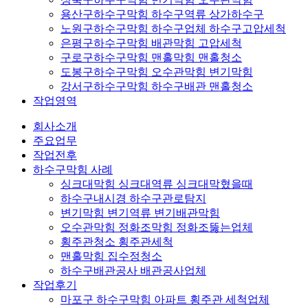
용산구하수구막힘 하수구역류 상가하수구
노원구하수구막힘 하수구업체 하수구고압세척
은평구하수구막힘 배관막힘 고압세척
구로구하수구막힘 맨홀막힘 맨홀청소
도봉구하수구막힘 오수관막힘 변기막힘
강서구하수구막힘 하수구배관 맨홀청소
작업영역
회사소개
주요업무
작업전후
하수구막힘 사례
싱크대막힘 싱크대역류 싱크대막혔을때
하수구내시경 하수구관로탐지
변기막힘 변기역류 변기배관막힘
오수관막힘 정화조막힘 정화조뚫는업체
횡주관청소 횡주관세척
맨홀막힘 집수정청소
하수구배관공사 배관공사업체
작업후기
마포구 하수구막힘 아파트 횡주관 세척업체