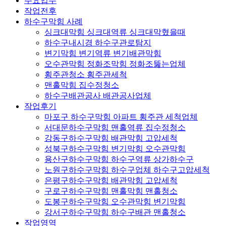
주요업무
작업전후
하수구막힘 사례
싱크대막힘 싱크대역류 싱크대막혔을때
하수구내시경 하수구관로탐지
변기막힘 변기역류 변기배관막힘
오수관막힘 정화조막힘 정화조뚫는업체
횡주관청소 횡주관세척
맨홀막힘 집수정청소
하수구배관공사 배관공사업체
작업후기
마포구 하수구막힘 아파트 횡주관 세척업체
서대문하수구막힘 맨홀역류 집수정청소
강동구하수구막힘 배관막힘 고압세척
성북구하수구막힘 변기막힘 오수관막힘
용산구하수구막힘 하수구역류 상가하수구
노원구하수구막힘 하수구업체 하수구고압세척
은평구하수구막힘 배관막힘 고압세척
구로구하수구막힘 맨홀막힘 맨홀청소
도봉구하수구막힘 오수관막힘 변기막힘
강서구하수구막힘 하수구배관 맨홀청소
작업영역