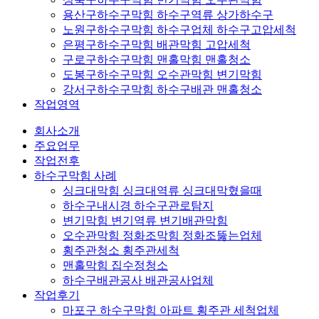
용산구하수구막힘 하수구역류 상가하수구
노원구하수구막힘 하수구업체 하수구고압세척
은평구하수구막힘 배관막힘 고압세척
구로구하수구막힘 맨홀막힘 맨홀청소
도봉구하수구막힘 오수관막힘 변기막힘
강서구하수구막힘 하수구배관 맨홀청소
작업영역
회사소개
주요업무
작업전후
하수구막힘 사례
싱크대막힘 싱크대역류 싱크대막혔을때
하수구내시경 하수구관로탐지
변기막힘 변기역류 변기배관막힘
오수관막힘 정화조막힘 정화조뚫는업체
횡주관청소 횡주관세척
맨홀막힘 집수정청소
하수구배관공사 배관공사업체
작업후기
마포구 하수구막힘 아파트 횡주관 세척업체