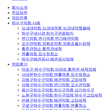
회사소개
주요업무
작업전후
하수구막힘 사례
싱크대막힘 싱크대역류 싱크대막혔을때
하수구내시경 하수구관로탐지
변기막힘 변기역류 변기배관막힘
오수관막힘 정화조막힘 정화조뚫는업체
횡주관청소 횡주관세척
맨홀막힘 집수정청소
하수구배관공사 배관공사업체
작업후기
마포구 하수구막힘 아파트 횡주관 세척업체
서대문하수구막힘 맨홀역류 집수정청소
강동구하수구막힘 배관막힘 고압세척
성북구하수구막힘 변기막힘 오수관막힘
용산구하수구막힘 하수구역류 상가하수구
노원구하수구막힘 하수구업체 하수구고압세척
은평구하수구막힘 배관막힘 고압세척
구로구하수구막힘 맨홀막힘 맨홀청소