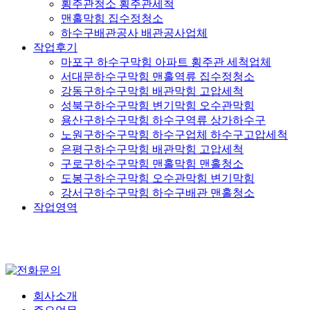
횡주관청소 횡주관세척
맨홀막힘 집수정청소
하수구배관공사 배관공사업체
작업후기
마포구 하수구막힘 아파트 횡주관 세척업체
서대문하수구막힘 맨홀역류 집수정청소
강동구하수구막힘 배관막힘 고압세척
성북구하수구막힘 변기막힘 오수관막힘
용산구하수구막힘 하수구역류 상가하수구
노원구하수구막힘 하수구업체 하수구고압세척
은평구하수구막힘 배관막힘 고압세척
구로구하수구막힘 맨홀막힘 맨홀청소
도봉구하수구막힘 오수관막힘 변기막힘
강서구하수구막힘 하수구배관 맨홀청소
작업영역
회사소개