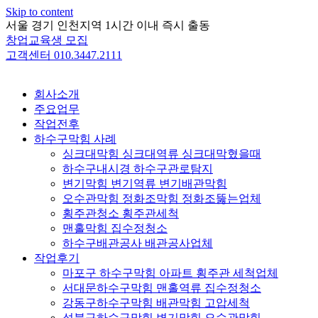
Skip to content
서울 경기 인천지역 1시간 이내 즉시 출동
창업교육생 모집
고객센터 010.3447.2111
회사소개
주요업무
작업전후
하수구막힘 사례
싱크대막힘 싱크대역류 싱크대막혔을때
하수구내시경 하수구관로탐지
변기막힘 변기역류 변기배관막힘
오수관막힘 정화조막힘 정화조뚫는업체
횡주관청소 횡주관세척
맨홀막힘 집수정청소
하수구배관공사 배관공사업체
작업후기
마포구 하수구막힘 아파트 횡주관 세척업체
서대문하수구막힘 맨홀역류 집수정청소
강동구하수구막힘 배관막힘 고압세척
성북구하수구막힘 변기막힘 오수관막힘