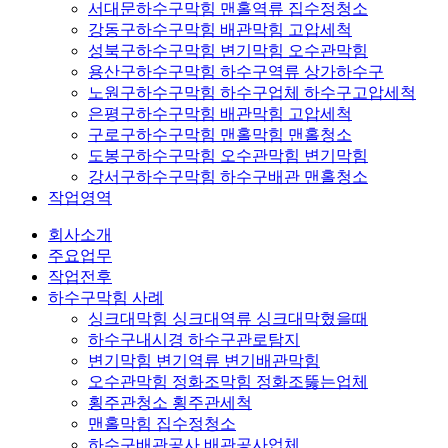
서대문하수구막힘 맨홀역류 집수정청소
강동구하수구막힘 배관막힘 고압세척
성북구하수구막힘 변기막힘 오수관막힘
용산구하수구막힘 하수구역류 상가하수구
노원구하수구막힘 하수구업체 하수구고압세척
은평구하수구막힘 배관막힘 고압세척
구로구하수구막힘 맨홀막힘 맨홀청소
도봉구하수구막힘 오수관막힘 변기막힘
강서구하수구막힘 하수구배관 맨홀청소
작업영역
회사소개
주요업무
작업전후
하수구막힘 사례
싱크대막힘 싱크대역류 싱크대막혔을때
하수구내시경 하수구관로탐지
변기막힘 변기역류 변기배관막힘
오수관막힘 정화조막힘 정화조뚫는업체
횡주관청소 횡주관세척
맨홀막힘 집수정청소
하수구배관공사 배관공사업체