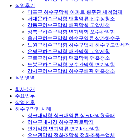
작업후기
마포구 하수구막힘 아파트 횡주관 세척업체
서대문하수구막힘 맨홀역류 집수정청소
강동구하수구막힘 배관막힘 고압세척
성북구하수구막힘 변기막힘 오수관막힘
용산구하수구막힘 하수구역류 상가하수구
노원구하수구막힘 하수구업체 하수구고압세척
은평구하수구막힘 배관막힘 고압세척
구로구하수구막힘 맨홀막힘 맨홀청소
도봉구하수구막힘 오수관막힘 변기막힘
강서구하수구막힘 하수구배관 맨홀청소
작업영역
회사소개
주요업무
작업전후
하수구막힘 사례
싱크대막힘 싱크대역류 싱크대막혔을때
하수구내시경 하수구관로탐지
변기막힘 변기역류 변기배관막힘
오수관막힘 정화조막힘 정화조뚫는업체