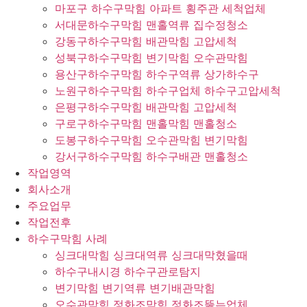
마포구 하수구막힘 아파트 횡주관 세척업체
서대문하수구막힘 맨홀역류 집수정청소
강동구하수구막힘 배관막힘 고압세척
성북구하수구막힘 변기막힘 오수관막힘
용산구하수구막힘 하수구역류 상가하수구
노원구하수구막힘 하수구업체 하수구고압세척
은평구하수구막힘 배관막힘 고압세척
구로구하수구막힘 맨홀막힘 맨홀청소
도봉구하수구막힘 오수관막힘 변기막힘
강서구하수구막힘 하수구배관 맨홀청소
작업영역
회사소개
주요업무
작업전후
하수구막힘 사례
싱크대막힘 싱크대역류 싱크대막혔을때
하수구내시경 하수구관로탐지
변기막힘 변기역류 변기배관막힘
오수관막힘 정화조막힘 정화조뚫는업체