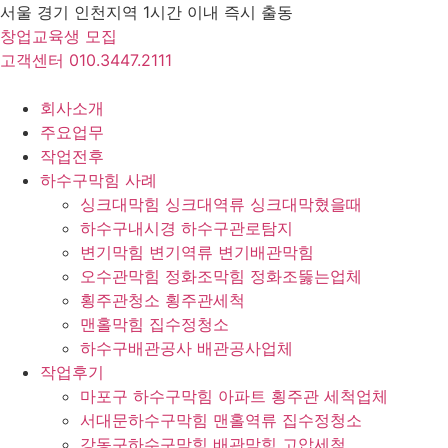
Skip
서울 경기 인천지역 1시간 이내 즉시 출동
to
창업교육생 모집
content
고객센터 010.3447.2111
회사소개
주요업무
작업전후
하수구막힘 사례
싱크대막힘 싱크대역류 싱크대막혔을때
하수구내시경 하수구관로탐지
변기막힘 변기역류 변기배관막힘
오수관막힘 정화조막힘 정화조뚫는업체
횡주관청소 횡주관세척
맨홀막힘 집수정청소
하수구배관공사 배관공사업체
작업후기
마포구 하수구막힘 아파트 횡주관 세척업체
서대문하수구막힘 맨홀역류 집수정청소
강동구하수구막힘 배관막힘 고압세척