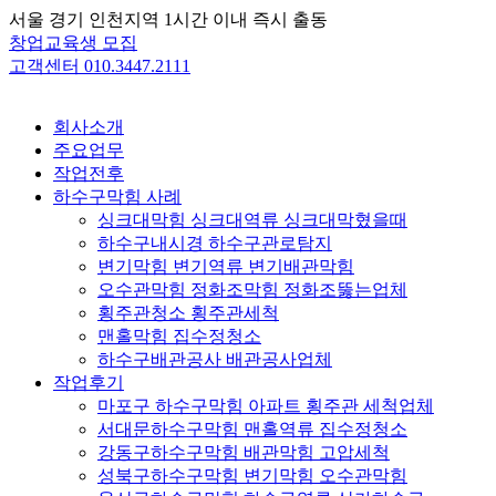
Skip
서울 경기 인천지역 1시간 이내 즉시 출동
to
창업교육생 모집
content
고객센터 010.3447.2111
회사소개
주요업무
작업전후
하수구막힘 사례
싱크대막힘 싱크대역류 싱크대막혔을때
하수구내시경 하수구관로탐지
변기막힘 변기역류 변기배관막힘
오수관막힘 정화조막힘 정화조뚫는업체
횡주관청소 횡주관세척
맨홀막힘 집수정청소
하수구배관공사 배관공사업체
작업후기
마포구 하수구막힘 아파트 횡주관 세척업체
서대문하수구막힘 맨홀역류 집수정청소
강동구하수구막힘 배관막힘 고압세척
성북구하수구막힘 변기막힘 오수관막힘