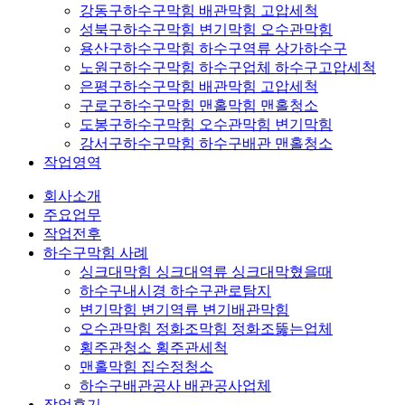
강동구하수구막힘 배관막힘 고압세척
성북구하수구막힘 변기막힘 오수관막힘
용산구하수구막힘 하수구역류 상가하수구
노원구하수구막힘 하수구업체 하수구고압세척
은평구하수구막힘 배관막힘 고압세척
구로구하수구막힘 맨홀막힘 맨홀청소
도봉구하수구막힘 오수관막힘 변기막힘
강서구하수구막힘 하수구배관 맨홀청소
작업영역
회사소개
주요업무
작업전후
하수구막힘 사례
싱크대막힘 싱크대역류 싱크대막혔을때
하수구내시경 하수구관로탐지
변기막힘 변기역류 변기배관막힘
오수관막힘 정화조막힘 정화조뚫는업체
횡주관청소 횡주관세척
맨홀막힘 집수정청소
하수구배관공사 배관공사업체
작업후기