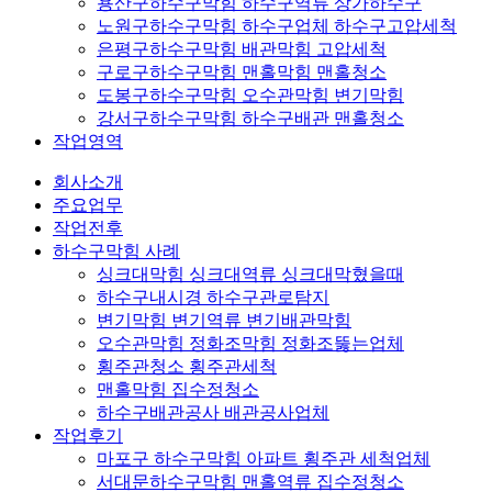
용산구하수구막힘 하수구역류 상가하수구
노원구하수구막힘 하수구업체 하수구고압세척
은평구하수구막힘 배관막힘 고압세척
구로구하수구막힘 맨홀막힘 맨홀청소
도봉구하수구막힘 오수관막힘 변기막힘
강서구하수구막힘 하수구배관 맨홀청소
작업영역
회사소개
주요업무
작업전후
하수구막힘 사례
싱크대막힘 싱크대역류 싱크대막혔을때
하수구내시경 하수구관로탐지
변기막힘 변기역류 변기배관막힘
오수관막힘 정화조막힘 정화조뚫는업체
횡주관청소 횡주관세척
맨홀막힘 집수정청소
하수구배관공사 배관공사업체
작업후기
마포구 하수구막힘 아파트 횡주관 세척업체
서대문하수구막힘 맨홀역류 집수정청소