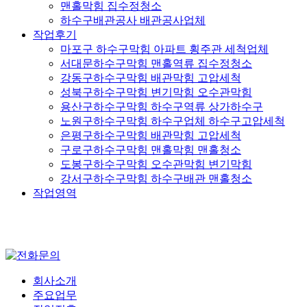
맨홀막힘 집수정청소
하수구배관공사 배관공사업체
작업후기
마포구 하수구막힘 아파트 횡주관 세척업체
서대문하수구막힘 맨홀역류 집수정청소
강동구하수구막힘 배관막힘 고압세척
성북구하수구막힘 변기막힘 오수관막힘
용산구하수구막힘 하수구역류 상가하수구
노원구하수구막힘 하수구업체 하수구고압세척
은평구하수구막힘 배관막힘 고압세척
구로구하수구막힘 맨홀막힘 맨홀청소
도봉구하수구막힘 오수관막힘 변기막힘
강서구하수구막힘 하수구배관 맨홀청소
작업영역
회사소개
주요업무