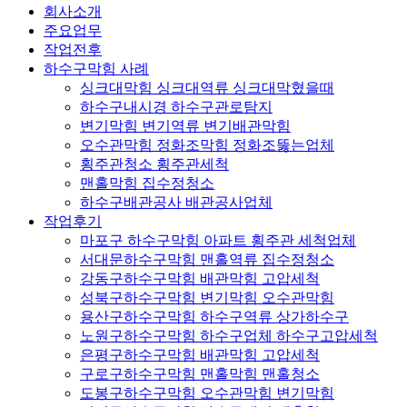
회사소개
주요업무
작업전후
하수구막힘 사례
싱크대막힘 싱크대역류 싱크대막혔을때
하수구내시경 하수구관로탐지
변기막힘 변기역류 변기배관막힘
오수관막힘 정화조막힘 정화조뚫는업체
횡주관청소 횡주관세척
맨홀막힘 집수정청소
하수구배관공사 배관공사업체
작업후기
마포구 하수구막힘 아파트 횡주관 세척업체
서대문하수구막힘 맨홀역류 집수정청소
강동구하수구막힘 배관막힘 고압세척
성북구하수구막힘 변기막힘 오수관막힘
용산구하수구막힘 하수구역류 상가하수구
노원구하수구막힘 하수구업체 하수구고압세척
은평구하수구막힘 배관막힘 고압세척
구로구하수구막힘 맨홀막힘 맨홀청소
도봉구하수구막힘 오수관막힘 변기막힘