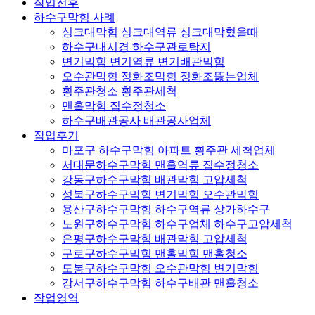
작업전후
하수구막힘 사례
싱크대막힘 싱크대역류 싱크대막혔을때
하수구내시경 하수구관로탐지
변기막힘 변기역류 변기배관막힘
오수관막힘 정화조막힘 정화조뚫는업체
횡주관청소 횡주관세척
맨홀막힘 집수정청소
하수구배관공사 배관공사업체
작업후기
마포구 하수구막힘 아파트 횡주관 세척업체
서대문하수구막힘 맨홀역류 집수정청소
강동구하수구막힘 배관막힘 고압세척
성북구하수구막힘 변기막힘 오수관막힘
용산구하수구막힘 하수구역류 상가하수구
노원구하수구막힘 하수구업체 하수구고압세척
은평구하수구막힘 배관막힘 고압세척
구로구하수구막힘 맨홀막힘 맨홀청소
도봉구하수구막힘 오수관막힘 변기막힘
강서구하수구막힘 하수구배관 맨홀청소
작업영역