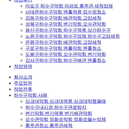
마포구 하수구막힘 아파트 횡주관 세척업체
서대문하수구막힘 맨홀역류 집수정청소
강동구하수구막힘 배관막힘 고압세척
성북구하수구막힘 변기막힘 오수관막힘
용산구하수구막힘 하수구역류 상가하수구
노원구하수구막힘 하수구업체 하수구고압세척
은평구하수구막힘 배관막힘 고압세척
구로구하수구막힘 맨홀막힘 맨홀청소
도봉구하수구막힘 오수관막힘 변기막힘
강서구하수구막힘 하수구배관 맨홀청소
작업영역
회사소개
주요업무
작업전후
하수구막힘 사례
싱크대막힘 싱크대역류 싱크대막혔을때
하수구내시경 하수구관로탐지
변기막힘 변기역류 변기배관막힘
오수관막힘 정화조막힘 정화조뚫는업체
횡주관청소 횡주관세척