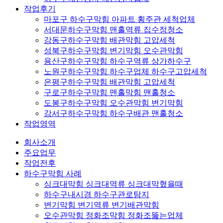
작업후기
마포구 하수구막힘 아파트 횡주관 세척업체
서대문하수구막힘 맨홀역류 집수정청소
강동구하수구막힘 배관막힘 고압세척
성북구하수구막힘 변기막힘 오수관막힘
용산구하수구막힘 하수구역류 상가하수구
노원구하수구막힘 하수구업체 하수구고압세척
은평구하수구막힘 배관막힘 고압세척
구로구하수구막힘 맨홀막힘 맨홀청소
도봉구하수구막힘 오수관막힘 변기막힘
강서구하수구막힘 하수구배관 맨홀청소
작업영역
회사소개
주요업무
작업전후
하수구막힘 사례
싱크대막힘 싱크대역류 싱크대막혔을때
하수구내시경 하수구관로탐지
변기막힘 변기역류 변기배관막힘
오수관막힘 정화조막힘 정화조뚫는업체