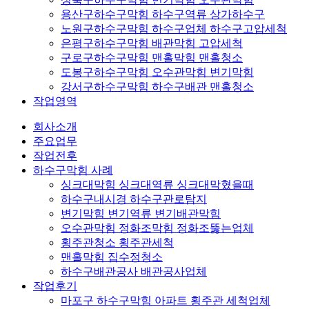
용산구하수구막힘 하수구역류 상가하수구
노원구하수구막힘 하수구업체 하수구고압세척
은평구하수구막힘 배관막힘 고압세척
구로구하수구막힘 맨홀막힘 맨홀청소
도봉구하수구막힘 오수관막힘 변기막힘
강서구하수구막힘 하수구배관 맨홀청소
작업영역
회사소개
주요업무
작업전후
하수구막힘 사례
싱크대막힘 싱크대역류 싱크대막혔을때
하수구내시경 하수구관로탐지
변기막힘 변기역류 변기배관막힘
오수관막힘 정화조막힘 정화조뚫는업체
횡주관청소 횡주관세척
맨홀막힘 집수정청소
하수구배관공사 배관공사업체
작업후기
마포구 하수구막힘 아파트 횡주관 세척업체