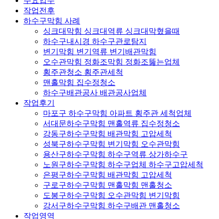
주요업무
작업전후
하수구막힘 사례
싱크대막힘 싱크대역류 싱크대막혔을때
하수구내시경 하수구관로탐지
변기막힘 변기역류 변기배관막힘
오수관막힘 정화조막힘 정화조뚫는업체
횡주관청소 횡주관세척
맨홀막힘 집수정청소
하수구배관공사 배관공사업체
작업후기
마포구 하수구막힘 아파트 횡주관 세척업체
서대문하수구막힘 맨홀역류 집수정청소
강동구하수구막힘 배관막힘 고압세척
성북구하수구막힘 변기막힘 오수관막힘
용산구하수구막힘 하수구역류 상가하수구
노원구하수구막힘 하수구업체 하수구고압세척
은평구하수구막힘 배관막힘 고압세척
구로구하수구막힘 맨홀막힘 맨홀청소
도봉구하수구막힘 오수관막힘 변기막힘
강서구하수구막힘 하수구배관 맨홀청소
작업영역