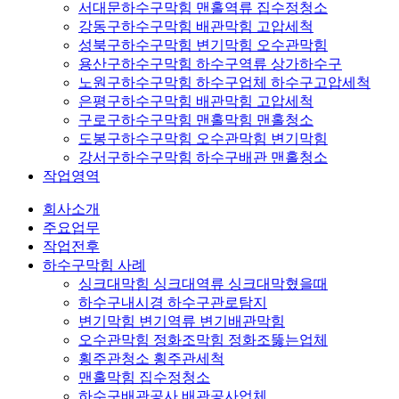
서대문하수구막힘 맨홀역류 집수정청소
강동구하수구막힘 배관막힘 고압세척
성북구하수구막힘 변기막힘 오수관막힘
용산구하수구막힘 하수구역류 상가하수구
노원구하수구막힘 하수구업체 하수구고압세척
은평구하수구막힘 배관막힘 고압세척
구로구하수구막힘 맨홀막힘 맨홀청소
도봉구하수구막힘 오수관막힘 변기막힘
강서구하수구막힘 하수구배관 맨홀청소
작업영역
회사소개
주요업무
작업전후
하수구막힘 사례
싱크대막힘 싱크대역류 싱크대막혔을때
하수구내시경 하수구관로탐지
변기막힘 변기역류 변기배관막힘
오수관막힘 정화조막힘 정화조뚫는업체
횡주관청소 횡주관세척
맨홀막힘 집수정청소
하수구배관공사 배관공사업체