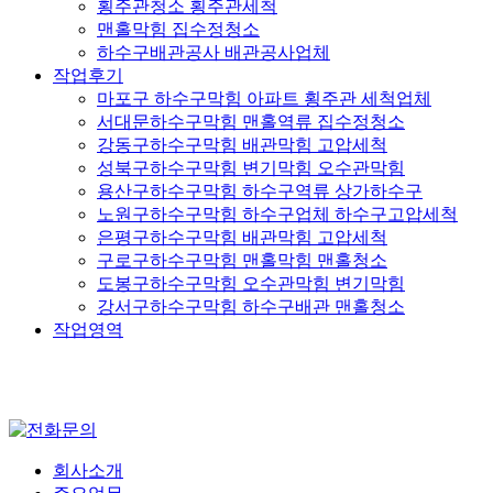
횡주관청소 횡주관세척
맨홀막힘 집수정청소
하수구배관공사 배관공사업체
작업후기
마포구 하수구막힘 아파트 횡주관 세척업체
서대문하수구막힘 맨홀역류 집수정청소
강동구하수구막힘 배관막힘 고압세척
성북구하수구막힘 변기막힘 오수관막힘
용산구하수구막힘 하수구역류 상가하수구
노원구하수구막힘 하수구업체 하수구고압세척
은평구하수구막힘 배관막힘 고압세척
구로구하수구막힘 맨홀막힘 맨홀청소
도봉구하수구막힘 오수관막힘 변기막힘
강서구하수구막힘 하수구배관 맨홀청소
작업영역
회사소개