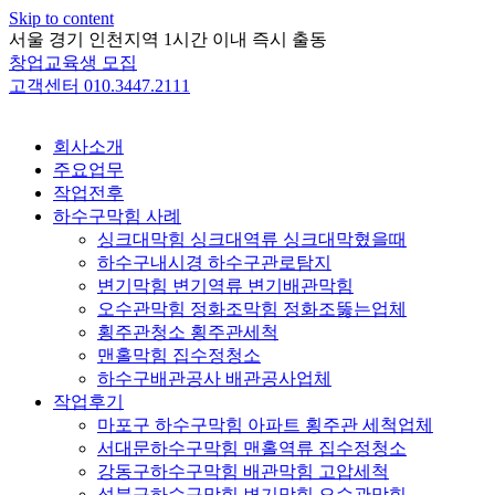
Skip to content
서울 경기 인천지역 1시간 이내 즉시 출동
창업교육생 모집
고객센터 010.3447.2111
회사소개
주요업무
작업전후
하수구막힘 사례
싱크대막힘 싱크대역류 싱크대막혔을때
하수구내시경 하수구관로탐지
변기막힘 변기역류 변기배관막힘
오수관막힘 정화조막힘 정화조뚫는업체
횡주관청소 횡주관세척
맨홀막힘 집수정청소
하수구배관공사 배관공사업체
작업후기
마포구 하수구막힘 아파트 횡주관 세척업체
서대문하수구막힘 맨홀역류 집수정청소
강동구하수구막힘 배관막힘 고압세척
성북구하수구막힘 변기막힘 오수관막힘