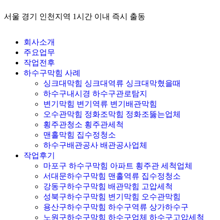
서울 경기 인천지역 1시간 이내 즉시 출동
회사소개
주요업무
작업전후
하수구막힘 사례
싱크대막힘 싱크대역류 싱크대막혔을때
하수구내시경 하수구관로탐지
변기막힘 변기역류 변기배관막힘
오수관막힘 정화조막힘 정화조뚫는업체
횡주관청소 횡주관세척
맨홀막힘 집수정청소
하수구배관공사 배관공사업체
작업후기
마포구 하수구막힘 아파트 횡주관 세척업체
서대문하수구막힘 맨홀역류 집수정청소
강동구하수구막힘 배관막힘 고압세척
성북구하수구막힘 변기막힘 오수관막힘
용산구하수구막힘 하수구역류 상가하수구
노원구하수구막힘 하수구업체 하수구고압세척