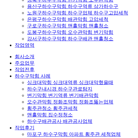
용산구하수구막힘 하수구역류 상가하수구
노원구하수구막힘 하수구업체 하수구고압세척
은평구하수구막힘 배관막힘 고압세척
구로구하수구막힘 맨홀막힘 맨홀청소
도봉구하수구막힘 오수관막힘 변기막힘
강서구하수구막힘 하수구배관 맨홀청소
작업영역
회사소개
주요업무
작업전후
하수구막힘 사례
싱크대막힘 싱크대역류 싱크대막혔을때
하수구내시경 하수구관로탐지
변기막힘 변기역류 변기배관막힘
오수관막힘 정화조막힘 정화조뚫는업체
횡주관청소 횡주관세척
맨홀막힘 집수정청소
하수구배관공사 배관공사업체
작업후기
마포구 하수구막힘 아파트 횡주관 세척업체