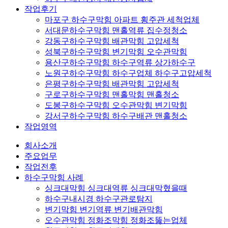
작업후기
마포구 하수구막힘 아파트 횡주관 세척업체
서대문하수구막힘 맨홀역류 집수정청소
강동구하수구막힘 배관막힘 고압세척
성북구하수구막힘 변기막힘 오수관막힘
용산구하수구막힘 하수구역류 상가하수구
노원구하수구막힘 하수구업체 하수구고압세척
은평구하수구막힘 배관막힘 고압세척
구로구하수구막힘 맨홀막힘 맨홀청소
도봉구하수구막힘 오수관막힘 변기막힘
강서구하수구막힘 하수구배관 맨홀청소
작업영역
회사소개
주요업무
작업전후
하수구막힘 사례
싱크대막힘 싱크대역류 싱크대막혔을때
하수구내시경 하수구관로탐지
변기막힘 변기역류 변기배관막힘
오수관막힘 정화조막힘 정화조뚫는업체