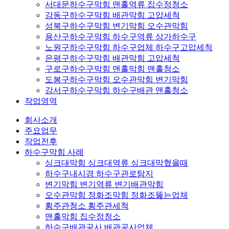
서대문하수구막힘 맨홀역류 집수정청소
강동구하수구막힘 배관막힘 고압세척
성북구하수구막힘 변기막힘 오수관막힘
용산구하수구막힘 하수구역류 상가하수구
노원구하수구막힘 하수구업체 하수구고압세척
은평구하수구막힘 배관막힘 고압세척
구로구하수구막힘 맨홀막힘 맨홀청소
도봉구하수구막힘 오수관막힘 변기막힘
강서구하수구막힘 하수구배관 맨홀청소
작업영역
회사소개
주요업무
작업전후
하수구막힘 사례
싱크대막힘 싱크대역류 싱크대막혔을때
하수구내시경 하수구관로탐지
변기막힘 변기역류 변기배관막힘
오수관막힘 정화조막힘 정화조뚫는업체
횡주관청소 횡주관세척
맨홀막힘 집수정청소
하수구배관공사 배관공사업체