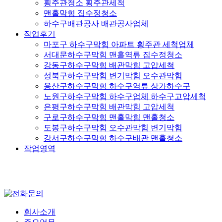
횡주관청소 횡주관세척
맨홀막힘 집수정청소
하수구배관공사 배관공사업체
작업후기
마포구 하수구막힘 아파트 횡주관 세척업체
서대문하수구막힘 맨홀역류 집수정청소
강동구하수구막힘 배관막힘 고압세척
성북구하수구막힘 변기막힘 오수관막힘
용산구하수구막힘 하수구역류 상가하수구
노원구하수구막힘 하수구업체 하수구고압세척
은평구하수구막힘 배관막힘 고압세척
구로구하수구막힘 맨홀막힘 맨홀청소
도봉구하수구막힘 오수관막힘 변기막힘
강서구하수구막힘 하수구배관 맨홀청소
작업영역
회사소개