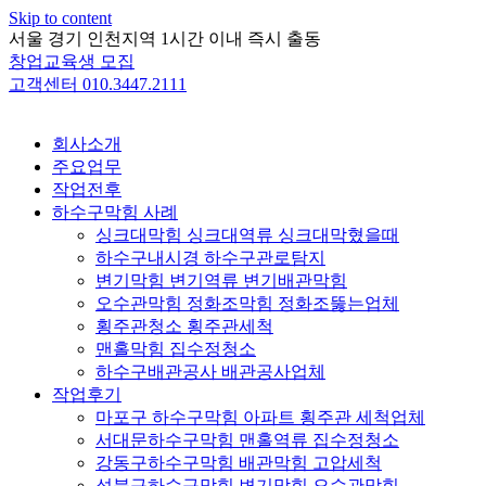
Skip to content
서울 경기 인천지역 1시간 이내 즉시 출동
창업교육생 모집
고객센터 010.3447.2111
회사소개
주요업무
작업전후
하수구막힘 사례
싱크대막힘 싱크대역류 싱크대막혔을때
하수구내시경 하수구관로탐지
변기막힘 변기역류 변기배관막힘
오수관막힘 정화조막힘 정화조뚫는업체
횡주관청소 횡주관세척
맨홀막힘 집수정청소
하수구배관공사 배관공사업체
작업후기
마포구 하수구막힘 아파트 횡주관 세척업체
서대문하수구막힘 맨홀역류 집수정청소
강동구하수구막힘 배관막힘 고압세척
성북구하수구막힘 변기막힘 오수관막힘