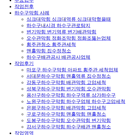
주요업무
작업전후
하수구막힘 사례
싱크대막힘 싱크대역류 싱크대막혔을때
하수구내시경 하수구관로탐지
변기막힘 변기역류 변기배관막힘
오수관막힘 정화조막힘 정화조뚫는업체
횡주관청소 횡주관세척
맨홀막힘 집수정청소
하수구배관공사 배관공사업체
작업후기
마포구 하수구막힘 아파트 횡주관 세척업체
서대문하수구막힘 맨홀역류 집수정청소
강동구하수구막힘 배관막힘 고압세척
성북구하수구막힘 변기막힘 오수관막힘
용산구하수구막힘 하수구역류 상가하수구
노원구하수구막힘 하수구업체 하수구고압세척
은평구하수구막힘 배관막힘 고압세척
구로구하수구막힘 맨홀막힘 맨홀청소
도봉구하수구막힘 오수관막힘 변기막힘
강서구하수구막힘 하수구배관 맨홀청소
작업영역