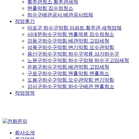
횡주관청소 횡주관세척
맨홀막힘 집수정청소
하수구배관공사 배관공사업체
작업후기
마포구 하수구막힘 아파트 횡주관 세척업체
서대문하수구막힘 맨홀역류 집수정청소
강동구하수구막힘 배관막힘 고압세척
성북구하수구막힘 변기막힘 오수관막힘
용산구하수구막힘 하수구역류 상가하수구
노원구하수구막힘 하수구업체 하수구고압세척
은평구하수구막힘 배관막힘 고압세척
구로구하수구막힘 맨홀막힘 맨홀청소
도봉구하수구막힘 오수관막힘 변기막힘
강서구하수구막힘 하수구배관 맨홀청소
작업영역
회사소개