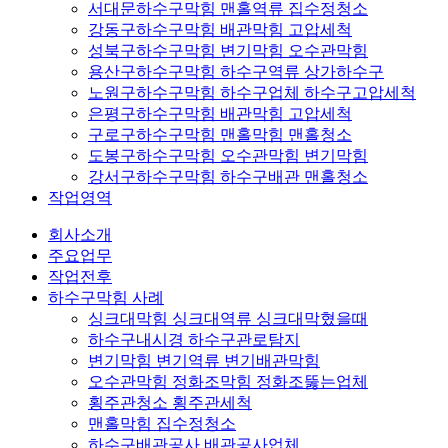
서대문하수구막힘 맨홀역류 집수정청소
강동구하수구막힘 배관막힘 고압세척
성북구하수구막힘 변기막힘 오수관막힘
용산구하수구막힘 하수구역류 상가하수구
노원구하수구막힘 하수구업체 하수구고압세척
은평구하수구막힘 배관막힘 고압세척
구로구하수구막힘 맨홀막힘 맨홀청소
도봉구하수구막힘 오수관막힘 변기막힘
강서구하수구막힘 하수구배관 맨홀청소
작업영역
회사소개
주요업무
작업전후
하수구막힘 사례
싱크대막힘 싱크대역류 싱크대막혔을때
하수구내시경 하수구관로탐지
변기막힘 변기역류 변기배관막힘
오수관막힘 정화조막힘 정화조뚫는업체
횡주관청소 횡주관세척
맨홀막힘 집수정청소
하수구배관공사 배관공사업체