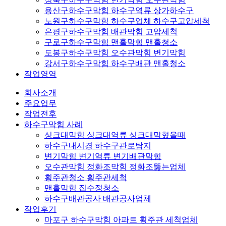
용산구하수구막힘 하수구역류 상가하수구
노원구하수구막힘 하수구업체 하수구고압세척
은평구하수구막힘 배관막힘 고압세척
구로구하수구막힘 맨홀막힘 맨홀청소
도봉구하수구막힘 오수관막힘 변기막힘
강서구하수구막힘 하수구배관 맨홀청소
작업영역
회사소개
주요업무
작업전후
하수구막힘 사례
싱크대막힘 싱크대역류 싱크대막혔을때
하수구내시경 하수구관로탐지
변기막힘 변기역류 변기배관막힘
오수관막힘 정화조막힘 정화조뚫는업체
횡주관청소 횡주관세척
맨홀막힘 집수정청소
하수구배관공사 배관공사업체
작업후기
마포구 하수구막힘 아파트 횡주관 세척업체