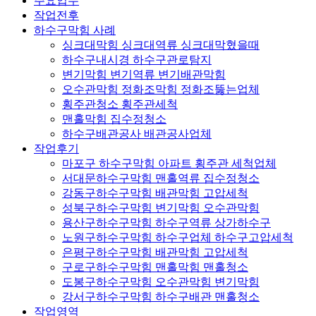
주요업무
작업전후
하수구막힘 사례
싱크대막힘 싱크대역류 싱크대막혔을때
하수구내시경 하수구관로탐지
변기막힘 변기역류 변기배관막힘
오수관막힘 정화조막힘 정화조뚫는업체
횡주관청소 횡주관세척
맨홀막힘 집수정청소
하수구배관공사 배관공사업체
작업후기
마포구 하수구막힘 아파트 횡주관 세척업체
서대문하수구막힘 맨홀역류 집수정청소
강동구하수구막힘 배관막힘 고압세척
성북구하수구막힘 변기막힘 오수관막힘
용산구하수구막힘 하수구역류 상가하수구
노원구하수구막힘 하수구업체 하수구고압세척
은평구하수구막힘 배관막힘 고압세척
구로구하수구막힘 맨홀막힘 맨홀청소
도봉구하수구막힘 오수관막힘 변기막힘
강서구하수구막힘 하수구배관 맨홀청소
작업영역