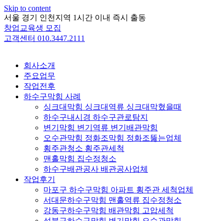
Skip to content
서울 경기 인천지역 1시간 이내 즉시 출동
창업교육생 모집
고객센터 010.3447.2111
회사소개
주요업무
작업전후
하수구막힘 사례
싱크대막힘 싱크대역류 싱크대막혔을때
하수구내시경 하수구관로탐지
변기막힘 변기역류 변기배관막힘
오수관막힘 정화조막힘 정화조뚫는업체
횡주관청소 횡주관세척
맨홀막힘 집수정청소
하수구배관공사 배관공사업체
작업후기
마포구 하수구막힘 아파트 횡주관 세척업체
서대문하수구막힘 맨홀역류 집수정청소
강동구하수구막힘 배관막힘 고압세척
성북구하수구막힘 변기막힘 오수관막힘