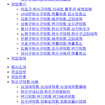
작업후기
마포구 하수구막힘 아파트 횡주관 세척업체
서대문하수구막힘 맨홀역류 집수정청소
강동구하수구막힘 배관막힘 고압세척
성북구하수구막힘 변기막힘 오수관막힘
용산구하수구막힘 하수구역류 상가하수구
노원구하수구막힘 하수구업체 하수구고압세척
은평구하수구막힘 배관막힘 고압세척
구로구하수구막힘 맨홀막힘 맨홀청소
도봉구하수구막힘 오수관막힘 변기막힘
강서구하수구막힘 하수구배관 맨홀청소
작업영역
회사소개
주요업무
작업전후
하수구막힘 사례
싱크대막힘 싱크대역류 싱크대막혔을때
하수구내시경 하수구관로탐지
변기막힘 변기역류 변기배관막힘
오수관막힘 정화조막힘 정화조뚫는업체