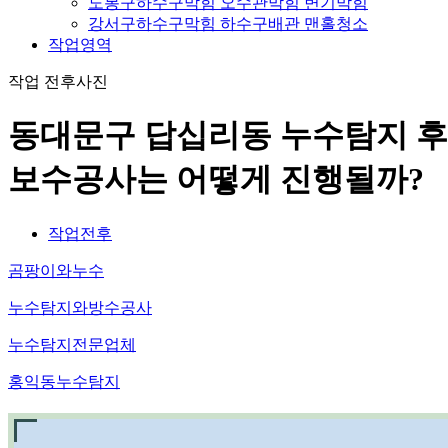
도봉구하수구막힘 오수관막힘 변기막힘
강서구하수구막힘 하수구배관 맨홀청소
작업영역
작업 전후사진
동대문구 답십리동 누수탐지 후
보수공사는 어떻게 진행될까?
작업전후
곰팡이와누수
누수탐지와방수공사
누수탐지전문업체
홍익동누수탐지