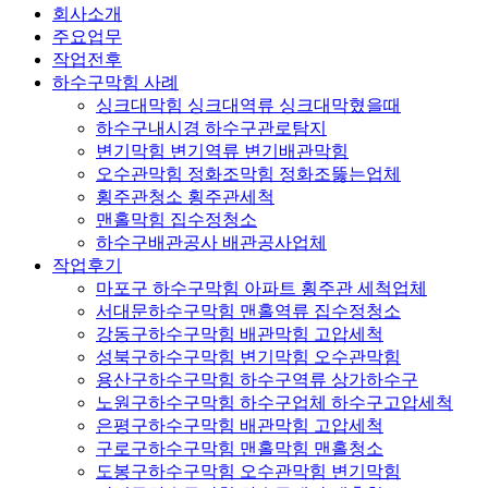
회사소개
주요업무
작업전후
하수구막힘 사례
싱크대막힘 싱크대역류 싱크대막혔을때
하수구내시경 하수구관로탐지
변기막힘 변기역류 변기배관막힘
오수관막힘 정화조막힘 정화조뚫는업체
횡주관청소 횡주관세척
맨홀막힘 집수정청소
하수구배관공사 배관공사업체
작업후기
마포구 하수구막힘 아파트 횡주관 세척업체
서대문하수구막힘 맨홀역류 집수정청소
강동구하수구막힘 배관막힘 고압세척
성북구하수구막힘 변기막힘 오수관막힘
용산구하수구막힘 하수구역류 상가하수구
노원구하수구막힘 하수구업체 하수구고압세척
은평구하수구막힘 배관막힘 고압세척
구로구하수구막힘 맨홀막힘 맨홀청소
도봉구하수구막힘 오수관막힘 변기막힘