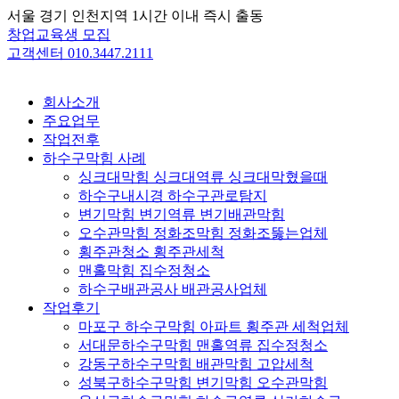
Skip
서울 경기 인천지역 1시간 이내 즉시 출동
to
창업교육생 모집
content
고객센터 010.3447.2111
회사소개
주요업무
작업전후
하수구막힘 사례
싱크대막힘 싱크대역류 싱크대막혔을때
하수구내시경 하수구관로탐지
변기막힘 변기역류 변기배관막힘
오수관막힘 정화조막힘 정화조뚫는업체
횡주관청소 횡주관세척
맨홀막힘 집수정청소
하수구배관공사 배관공사업체
작업후기
마포구 하수구막힘 아파트 횡주관 세척업체
서대문하수구막힘 맨홀역류 집수정청소
강동구하수구막힘 배관막힘 고압세척
성북구하수구막힘 변기막힘 오수관막힘