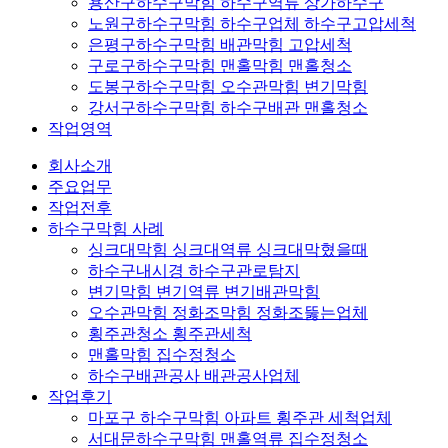
용산구하수구막힘 하수구역류 상가하수구
노원구하수구막힘 하수구업체 하수구고압세척
은평구하수구막힘 배관막힘 고압세척
구로구하수구막힘 맨홀막힘 맨홀청소
도봉구하수구막힘 오수관막힘 변기막힘
강서구하수구막힘 하수구배관 맨홀청소
작업영역
회사소개
주요업무
작업전후
하수구막힘 사례
싱크대막힘 싱크대역류 싱크대막혔을때
하수구내시경 하수구관로탐지
변기막힘 변기역류 변기배관막힘
오수관막힘 정화조막힘 정화조뚫는업체
횡주관청소 횡주관세척
맨홀막힘 집수정청소
하수구배관공사 배관공사업체
작업후기
마포구 하수구막힘 아파트 횡주관 세척업체
서대문하수구막힘 맨홀역류 집수정청소