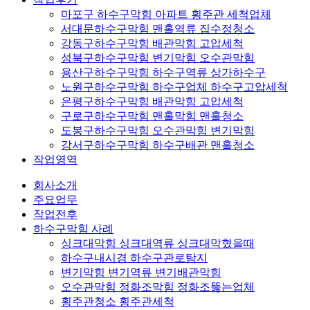
마포구 하수구막힘 아파트 횡주관 세척업체
서대문하수구막힘 맨홀역류 집수정청소
강동구하수구막힘 배관막힘 고압세척
성북구하수구막힘 변기막힘 오수관막힘
용산구하수구막힘 하수구역류 상가하수구
노원구하수구막힘 하수구업체 하수구고압세척
은평구하수구막힘 배관막힘 고압세척
구로구하수구막힘 맨홀막힘 맨홀청소
도봉구하수구막힘 오수관막힘 변기막힘
강서구하수구막힘 하수구배관 맨홀청소
작업영역
회사소개
주요업무
작업전후
하수구막힘 사례
싱크대막힘 싱크대역류 싱크대막혔을때
하수구내시경 하수구관로탐지
변기막힘 변기역류 변기배관막힘
오수관막힘 정화조막힘 정화조뚫는업체
횡주관청소 횡주관세척