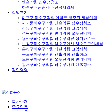
맨홀막힘 집수정청소
하수구배관공사 배관공사업체
작업후기
마포구 하수구막힘 아파트 횡주관 세척업체
서대문하수구막힘 맨홀역류 집수정청소
강동구하수구막힘 배관막힘 고압세척
성북구하수구막힘 변기막힘 오수관막힘
용산구하수구막힘 하수구역류 상가하수구
노원구하수구막힘 하수구업체 하수구고압세척
은평구하수구막힘 배관막힘 고압세척
구로구하수구막힘 맨홀막힘 맨홀청소
도봉구하수구막힘 오수관막힘 변기막힘
강서구하수구막힘 하수구배관 맨홀청소
작업영역
회사소개
주요업무