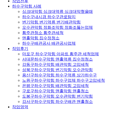
작업전후
하수구막힘 사례
싱크대막힘 싱크대역류 싱크대막혔을때
하수구내시경 하수구관로탐지
변기막힘 변기역류 변기배관막힘
오수관막힘 정화조막힘 정화조뚫는업체
횡주관청소 횡주관세척
맨홀막힘 집수정청소
하수구배관공사 배관공사업체
작업후기
마포구 하수구막힘 아파트 횡주관 세척업체
서대문하수구막힘 맨홀역류 집수정청소
강동구하수구막힘 배관막힘 고압세척
성북구하수구막힘 변기막힘 오수관막힘
용산구하수구막힘 하수구역류 상가하수구
노원구하수구막힘 하수구업체 하수구고압세척
은평구하수구막힘 배관막힘 고압세척
구로구하수구막힘 맨홀막힘 맨홀청소
도봉구하수구막힘 오수관막힘 변기막힘
강서구하수구막힘 하수구배관 맨홀청소
작업영역