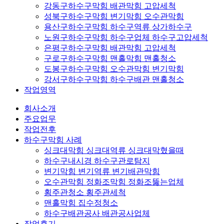
강동구하수구막힘 배관막힘 고압세척
성북구하수구막힘 변기막힘 오수관막힘
용산구하수구막힘 하수구역류 상가하수구
노원구하수구막힘 하수구업체 하수구고압세척
은평구하수구막힘 배관막힘 고압세척
구로구하수구막힘 맨홀막힘 맨홀청소
도봉구하수구막힘 오수관막힘 변기막힘
강서구하수구막힘 하수구배관 맨홀청소
작업영역
회사소개
주요업무
작업전후
하수구막힘 사례
싱크대막힘 싱크대역류 싱크대막혔을때
하수구내시경 하수구관로탐지
변기막힘 변기역류 변기배관막힘
오수관막힘 정화조막힘 정화조뚫는업체
횡주관청소 횡주관세척
맨홀막힘 집수정청소
하수구배관공사 배관공사업체
작업후기