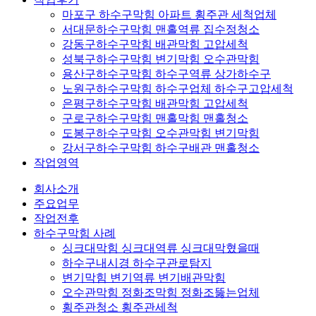
마포구 하수구막힘 아파트 횡주관 세척업체
서대문하수구막힘 맨홀역류 집수정청소
강동구하수구막힘 배관막힘 고압세척
성북구하수구막힘 변기막힘 오수관막힘
용산구하수구막힘 하수구역류 상가하수구
노원구하수구막힘 하수구업체 하수구고압세척
은평구하수구막힘 배관막힘 고압세척
구로구하수구막힘 맨홀막힘 맨홀청소
도봉구하수구막힘 오수관막힘 변기막힘
강서구하수구막힘 하수구배관 맨홀청소
작업영역
회사소개
주요업무
작업전후
하수구막힘 사례
싱크대막힘 싱크대역류 싱크대막혔을때
하수구내시경 하수구관로탐지
변기막힘 변기역류 변기배관막힘
오수관막힘 정화조막힘 정화조뚫는업체
횡주관청소 횡주관세척