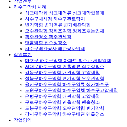
작업전후
하수구막힘 사례
싱크대막힘 싱크대역류 싱크대막혔을때
하수구내시경 하수구관로탐지
변기막힘 변기역류 변기배관막힘
오수관막힘 정화조막힘 정화조뚫는업체
횡주관청소 횡주관세척
맨홀막힘 집수정청소
하수구배관공사 배관공사업체
작업후기
마포구 하수구막힘 아파트 횡주관 세척업체
서대문하수구막힘 맨홀역류 집수정청소
강동구하수구막힘 배관막힘 고압세척
성북구하수구막힘 변기막힘 오수관막힘
용산구하수구막힘 하수구역류 상가하수구
노원구하수구막힘 하수구업체 하수구고압세척
은평구하수구막힘 배관막힘 고압세척
구로구하수구막힘 맨홀막힘 맨홀청소
도봉구하수구막힘 오수관막힘 변기막힘
강서구하수구막힘 하수구배관 맨홀청소
작업영역