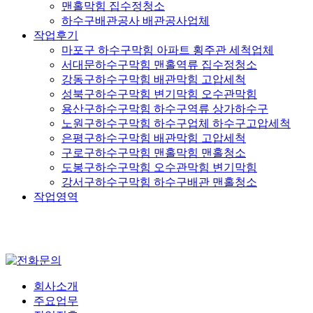
맨홀막힘 집수정청소
하수구배관공사 배관공사업체
작업후기
마포구 하수구막힘 아파트 횡주관 세척업체
서대문하수구막힘 맨홀역류 집수정청소
강동구하수구막힘 배관막힘 고압세척
성북구하수구막힘 변기막힘 오수관막힘
용산구하수구막힘 하수구역류 상가하수구
노원구하수구막힘 하수구업체 하수구고압세척
은평구하수구막힘 배관막힘 고압세척
구로구하수구막힘 맨홀막힘 맨홀청소
도봉구하수구막힘 오수관막힘 변기막힘
강서구하수구막힘 하수구배관 맨홀청소
작업영역
회사소개
주요업무