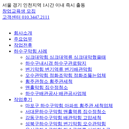
Skip
서울 경기 인천지역 1시간 이내 즉시 출동
to
창업교육생 모집
content
고객센터 010.3447.2111
회사소개
주요업무
작업전후
하수구막힘 사례
싱크대막힘 싱크대역류 싱크대막혔을때
하수구내시경 하수구관로탐지
변기막힘 변기역류 변기배관막힘
오수관막힘 정화조막힘 정화조뚫는업체
횡주관청소 횡주관세척
맨홀막힘 집수정청소
하수구배관공사 배관공사업체
작업후기
마포구 하수구막힘 아파트 횡주관 세척업체
서대문하수구막힘 맨홀역류 집수정청소
강동구하수구막힘 배관막힘 고압세척
성북구하수구막힘 변기막힘 오수관막힘