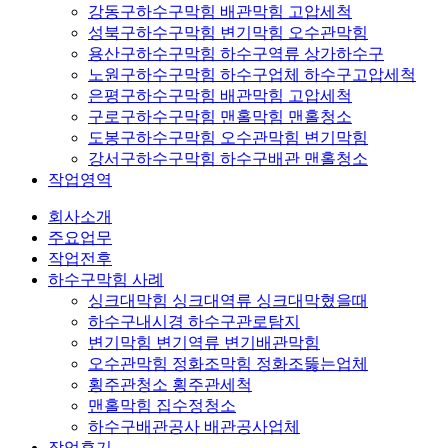
강동구하수구막힘 배관막힘 고압세척
성북구하수구막힘 변기막힘 오수관막힘
용산구하수구막힘 하수구역류 상가하수구
노원구하수구막힘 하수구업체 하수구고압세척
은평구하수구막힘 배관막힘 고압세척
구로구하수구막힘 맨홀막힘 맨홀청소
도봉구하수구막힘 오수관막힘 변기막힘
강서구하수구막힘 하수구배관 맨홀청소
작업영역
회사소개
주요업무
작업전후
하수구막힘 사례
싱크대막힘 싱크대역류 싱크대막혔을때
하수구내시경 하수구관로탐지
변기막힘 변기역류 변기배관막힘
오수관막힘 정화조막힘 정화조뚫는업체
횡주관청소 횡주관세척
맨홀막힘 집수정청소
하수구배관공사 배관공사업체
작업후기