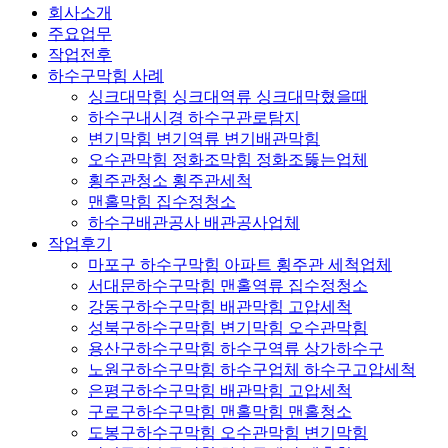
회사소개
주요업무
작업전후
하수구막힘 사례
싱크대막힘 싱크대역류 싱크대막혔을때
하수구내시경 하수구관로탐지
변기막힘 변기역류 변기배관막힘
오수관막힘 정화조막힘 정화조뚫는업체
횡주관청소 횡주관세척
맨홀막힘 집수정청소
하수구배관공사 배관공사업체
작업후기
마포구 하수구막힘 아파트 횡주관 세척업체
서대문하수구막힘 맨홀역류 집수정청소
강동구하수구막힘 배관막힘 고압세척
성북구하수구막힘 변기막힘 오수관막힘
용산구하수구막힘 하수구역류 상가하수구
노원구하수구막힘 하수구업체 하수구고압세척
은평구하수구막힘 배관막힘 고압세척
구로구하수구막힘 맨홀막힘 맨홀청소
도봉구하수구막힘 오수관막힘 변기막힘