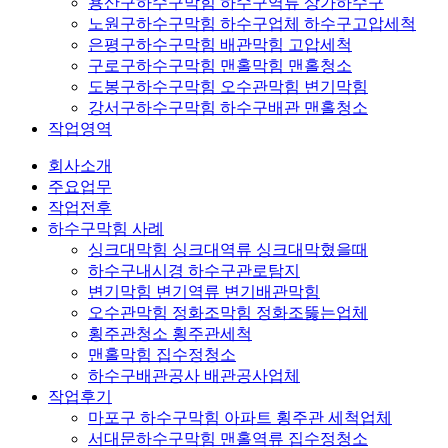
용산구하수구막힘 하수구역류 상가하수구
노원구하수구막힘 하수구업체 하수구고압세척
은평구하수구막힘 배관막힘 고압세척
구로구하수구막힘 맨홀막힘 맨홀청소
도봉구하수구막힘 오수관막힘 변기막힘
강서구하수구막힘 하수구배관 맨홀청소
작업영역
회사소개
주요업무
작업전후
하수구막힘 사례
싱크대막힘 싱크대역류 싱크대막혔을때
하수구내시경 하수구관로탐지
변기막힘 변기역류 변기배관막힘
오수관막힘 정화조막힘 정화조뚫는업체
횡주관청소 횡주관세척
맨홀막힘 집수정청소
하수구배관공사 배관공사업체
작업후기
마포구 하수구막힘 아파트 횡주관 세척업체
서대문하수구막힘 맨홀역류 집수정청소