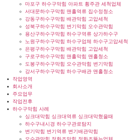
마포구 하수구막힘 아파트 횡주관 세척업체
서대문하수구막힘 맨홀역류 집수정청소
강동구하수구막힘 배관막힘 고압세척
성북구하수구막힘 변기막힘 오수관막힘
용산구하수구막힘 하수구역류 상가하수구
노원구하수구막힘 하수구업체 하수구고압세척
은평구하수구막힘 배관막힘 고압세척
구로구하수구막힘 맨홀막힘 맨홀청소
도봉구하수구막힘 오수관막힘 변기막힘
강서구하수구막힘 하수구배관 맨홀청소
작업영역
회사소개
주요업무
작업전후
하수구막힘 사례
싱크대막힘 싱크대역류 싱크대막혔을때
하수구내시경 하수구관로탐지
변기막힘 변기역류 변기배관막힘
오수관막힘 정화조막힘 정화조뚫는업체