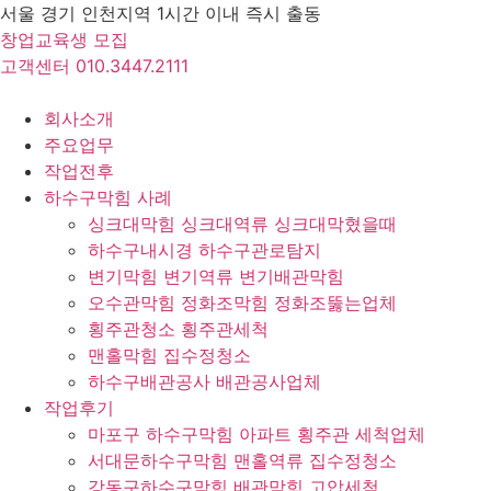
Skip
서울 경기 인천지역 1시간 이내 즉시 출동
to
창업교육생 모집
content
고객센터 010.3447.2111
회사소개
주요업무
작업전후
하수구막힘 사례
싱크대막힘 싱크대역류 싱크대막혔을때
하수구내시경 하수구관로탐지
변기막힘 변기역류 변기배관막힘
오수관막힘 정화조막힘 정화조뚫는업체
횡주관청소 횡주관세척
맨홀막힘 집수정청소
하수구배관공사 배관공사업체
작업후기
마포구 하수구막힘 아파트 횡주관 세척업체
서대문하수구막힘 맨홀역류 집수정청소
강동구하수구막힘 배관막힘 고압세척