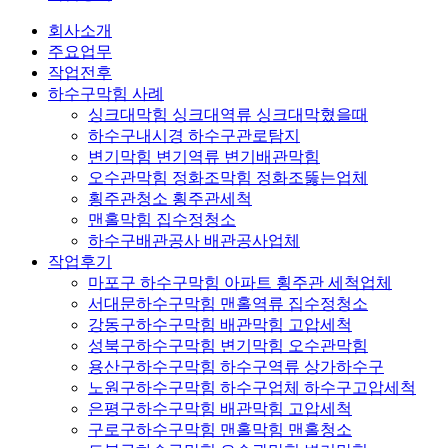
회사소개
주요업무
작업전후
하수구막힘 사례
싱크대막힘 싱크대역류 싱크대막혔을때
하수구내시경 하수구관로탐지
변기막힘 변기역류 변기배관막힘
오수관막힘 정화조막힘 정화조뚫는업체
횡주관청소 횡주관세척
맨홀막힘 집수정청소
하수구배관공사 배관공사업체
작업후기
마포구 하수구막힘 아파트 횡주관 세척업체
서대문하수구막힘 맨홀역류 집수정청소
강동구하수구막힘 배관막힘 고압세척
성북구하수구막힘 변기막힘 오수관막힘
용산구하수구막힘 하수구역류 상가하수구
노원구하수구막힘 하수구업체 하수구고압세척
은평구하수구막힘 배관막힘 고압세척
구로구하수구막힘 맨홀막힘 맨홀청소