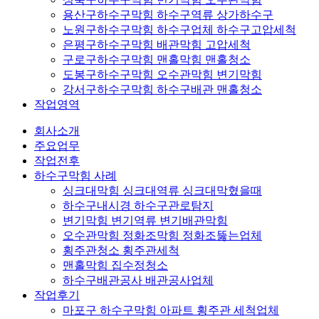
용산구하수구막힘 하수구역류 상가하수구
노원구하수구막힘 하수구업체 하수구고압세척
은평구하수구막힘 배관막힘 고압세척
구로구하수구막힘 맨홀막힘 맨홀청소
도봉구하수구막힘 오수관막힘 변기막힘
강서구하수구막힘 하수구배관 맨홀청소
작업영역
회사소개
주요업무
작업전후
하수구막힘 사례
싱크대막힘 싱크대역류 싱크대막혔을때
하수구내시경 하수구관로탐지
변기막힘 변기역류 변기배관막힘
오수관막힘 정화조막힘 정화조뚫는업체
횡주관청소 횡주관세척
맨홀막힘 집수정청소
하수구배관공사 배관공사업체
작업후기
마포구 하수구막힘 아파트 횡주관 세척업체