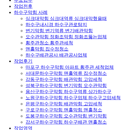
주요업무
작업전후
하수구막힘 사례
싱크대막힘 싱크대역류 싱크대막혔을때
하수구내시경 하수구관로탐지
변기막힘 변기역류 변기배관막힘
오수관막힘 정화조막힘 정화조뚫는업체
횡주관청소 횡주관세척
맨홀막힘 집수정청소
하수구배관공사 배관공사업체
작업후기
마포구 하수구막힘 아파트 횡주관 세척업체
서대문하수구막힘 맨홀역류 집수정청소
강동구하수구막힘 배관막힘 고압세척
성북구하수구막힘 변기막힘 오수관막힘
용산구하수구막힘 하수구역류 상가하수구
노원구하수구막힘 하수구업체 하수구고압세척
은평구하수구막힘 배관막힘 고압세척
구로구하수구막힘 맨홀막힘 맨홀청소
도봉구하수구막힘 오수관막힘 변기막힘
강서구하수구막힘 하수구배관 맨홀청소
작업영역