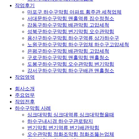
작업후기
마포구 하수구막힘 아파트 횡주관 세척업체
서대문하수구막힘 맨홀역류 집수정청소
강동구하수구막힘 배관막힘 고압세척
성북구하수구막힘 변기막힘 오수관막힘
용산구하수구막힘 하수구역류 상가하수구
노원구하수구막힘 하수구업체 하수구고압세척
은평구하수구막힘 배관막힘 고압세척
구로구하수구막힘 맨홀막힘 맨홀청소
도봉구하수구막힘 오수관막힘 변기막힘
강서구하수구막힘 하수구배관 맨홀청소
작업영역
회사소개
주요업무
작업전후
하수구막힘 사례
싱크대막힘 싱크대역류 싱크대막혔을때
하수구내시경 하수구관로탐지
변기막힘 변기역류 변기배관막힘
오수관막힘 정화조막힘 정화조뚫는업체