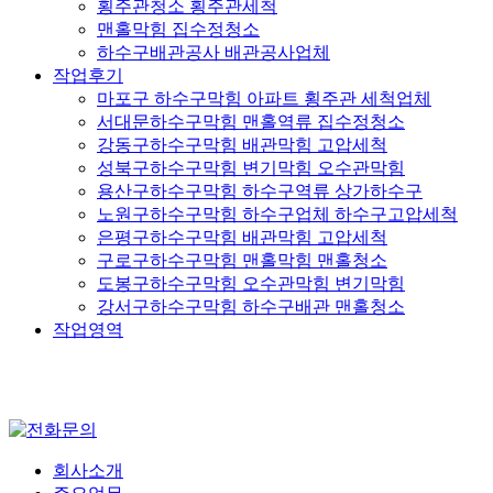
횡주관청소 횡주관세척
맨홀막힘 집수정청소
하수구배관공사 배관공사업체
작업후기
마포구 하수구막힘 아파트 횡주관 세척업체
서대문하수구막힘 맨홀역류 집수정청소
강동구하수구막힘 배관막힘 고압세척
성북구하수구막힘 변기막힘 오수관막힘
용산구하수구막힘 하수구역류 상가하수구
노원구하수구막힘 하수구업체 하수구고압세척
은평구하수구막힘 배관막힘 고압세척
구로구하수구막힘 맨홀막힘 맨홀청소
도봉구하수구막힘 오수관막힘 변기막힘
강서구하수구막힘 하수구배관 맨홀청소
작업영역
회사소개