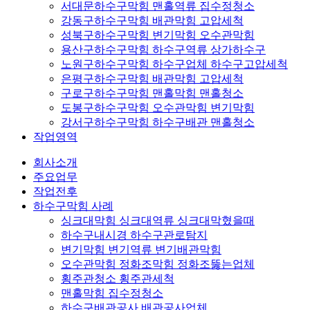
서대문하수구막힘 맨홀역류 집수정청소
강동구하수구막힘 배관막힘 고압세척
성북구하수구막힘 변기막힘 오수관막힘
용산구하수구막힘 하수구역류 상가하수구
노원구하수구막힘 하수구업체 하수구고압세척
은평구하수구막힘 배관막힘 고압세척
구로구하수구막힘 맨홀막힘 맨홀청소
도봉구하수구막힘 오수관막힘 변기막힘
강서구하수구막힘 하수구배관 맨홀청소
작업영역
회사소개
주요업무
작업전후
하수구막힘 사례
싱크대막힘 싱크대역류 싱크대막혔을때
하수구내시경 하수구관로탐지
변기막힘 변기역류 변기배관막힘
오수관막힘 정화조막힘 정화조뚫는업체
횡주관청소 횡주관세척
맨홀막힘 집수정청소
하수구배관공사 배관공사업체