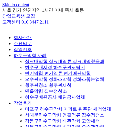
Skip to content
서울 경기 인천지역 1시간 이내 즉시 출동
창업교육생 모집
고객센터 010.3447.2111
회사소개
주요업무
작업전후
하수구막힘 사례
싱크대막힘 싱크대역류 싱크대막혔을때
하수구내시경 하수구관로탐지
변기막힘 변기역류 변기배관막힘
오수관막힘 정화조막힘 정화조뚫는업체
횡주관청소 횡주관세척
맨홀막힘 집수정청소
하수구배관공사 배관공사업체
작업후기
마포구 하수구막힘 아파트 횡주관 세척업체
서대문하수구막힘 맨홀역류 집수정청소
강동구하수구막힘 배관막힘 고압세척
성북구하수구막힘 변기막힘 오수관막힘