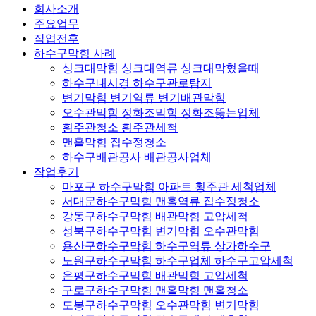
회사소개
주요업무
작업전후
하수구막힘 사례
싱크대막힘 싱크대역류 싱크대막혔을때
하수구내시경 하수구관로탐지
변기막힘 변기역류 변기배관막힘
오수관막힘 정화조막힘 정화조뚫는업체
횡주관청소 횡주관세척
맨홀막힘 집수정청소
하수구배관공사 배관공사업체
작업후기
마포구 하수구막힘 아파트 횡주관 세척업체
서대문하수구막힘 맨홀역류 집수정청소
강동구하수구막힘 배관막힘 고압세척
성북구하수구막힘 변기막힘 오수관막힘
용산구하수구막힘 하수구역류 상가하수구
노원구하수구막힘 하수구업체 하수구고압세척
은평구하수구막힘 배관막힘 고압세척
구로구하수구막힘 맨홀막힘 맨홀청소
도봉구하수구막힘 오수관막힘 변기막힘