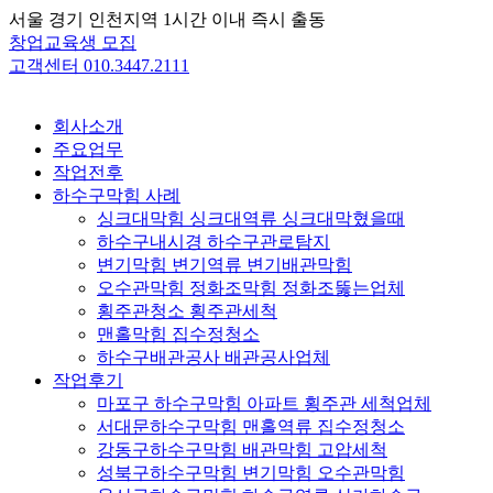
Skip
서울 경기 인천지역 1시간 이내 즉시 출동
to
창업교육생 모집
content
고객센터 010.3447.2111
회사소개
주요업무
작업전후
하수구막힘 사례
싱크대막힘 싱크대역류 싱크대막혔을때
하수구내시경 하수구관로탐지
변기막힘 변기역류 변기배관막힘
오수관막힘 정화조막힘 정화조뚫는업체
횡주관청소 횡주관세척
맨홀막힘 집수정청소
하수구배관공사 배관공사업체
작업후기
마포구 하수구막힘 아파트 횡주관 세척업체
서대문하수구막힘 맨홀역류 집수정청소
강동구하수구막힘 배관막힘 고압세척
성북구하수구막힘 변기막힘 오수관막힘