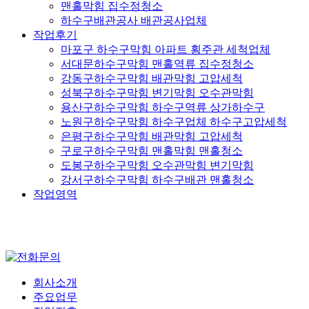
맨홀막힘 집수정청소
하수구배관공사 배관공사업체
작업후기
마포구 하수구막힘 아파트 횡주관 세척업체
서대문하수구막힘 맨홀역류 집수정청소
강동구하수구막힘 배관막힘 고압세척
성북구하수구막힘 변기막힘 오수관막힘
용산구하수구막힘 하수구역류 상가하수구
노원구하수구막힘 하수구업체 하수구고압세척
은평구하수구막힘 배관막힘 고압세척
구로구하수구막힘 맨홀막힘 맨홀청소
도봉구하수구막힘 오수관막힘 변기막힘
강서구하수구막힘 하수구배관 맨홀청소
작업영역
회사소개
주요업무