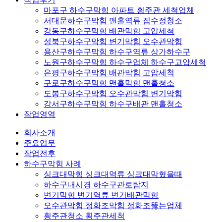
마포구 하수구막힘 아파트 횡주관 세척업체
서대문하수구막힘 맨홀역류 집수정청소
강동구하수구막힘 배관막힘 고압세척
성북구하수구막힘 변기막힘 오수관막힘
용산구하수구막힘 하수구역류 상가하수구
노원구하수구막힘 하수구업체 하수구고압세척
은평구하수구막힘 배관막힘 고압세척
구로구하수구막힘 맨홀막힘 맨홀청소
도봉구하수구막힘 오수관막힘 변기막힘
강서구하수구막힘 하수구배관 맨홀청소
작업영역
회사소개
주요업무
작업전후
하수구막힘 사례
싱크대막힘 싱크대역류 싱크대막혔을때
하수구내시경 하수구관로탐지
변기막힘 변기역류 변기배관막힘
오수관막힘 정화조막힘 정화조뚫는업체
횡주관청소 횡주관세척