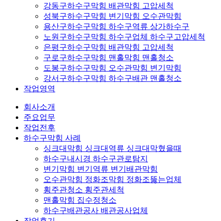
강동구하수구막힘 배관막힘 고압세척
성북구하수구막힘 변기막힘 오수관막힘
용산구하수구막힘 하수구역류 상가하수구
노원구하수구막힘 하수구업체 하수구고압세척
은평구하수구막힘 배관막힘 고압세척
구로구하수구막힘 맨홀막힘 맨홀청소
도봉구하수구막힘 오수관막힘 변기막힘
강서구하수구막힘 하수구배관 맨홀청소
작업영역
회사소개
주요업무
작업전후
하수구막힘 사례
싱크대막힘 싱크대역류 싱크대막혔을때
하수구내시경 하수구관로탐지
변기막힘 변기역류 변기배관막힘
오수관막힘 정화조막힘 정화조뚫는업체
횡주관청소 횡주관세척
맨홀막힘 집수정청소
하수구배관공사 배관공사업체
작업후기