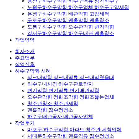
용산구하수구막힘 하수구역류 상가하수구
노원구하수구막힘 하수구업체 하수구고압세척
은평구하수구막힘 배관막힘 고압세척
구로구하수구막힘 맨홀막힘 맨홀청소
도봉구하수구막힘 오수관막힘 변기막힘
강서구하수구막힘 하수구배관 맨홀청소
작업영역
회사소개
주요업무
작업전후
하수구막힘 사례
싱크대막힘 싱크대역류 싱크대막혔을때
하수구내시경 하수구관로탐지
변기막힘 변기역류 변기배관막힘
오수관막힘 정화조막힘 정화조뚫는업체
횡주관청소 횡주관세척
맨홀막힘 집수정청소
하수구배관공사 배관공사업체
작업후기
마포구 하수구막힘 아파트 횡주관 세척업체
서대문하수구막힘 맨홀역류 집수정청소