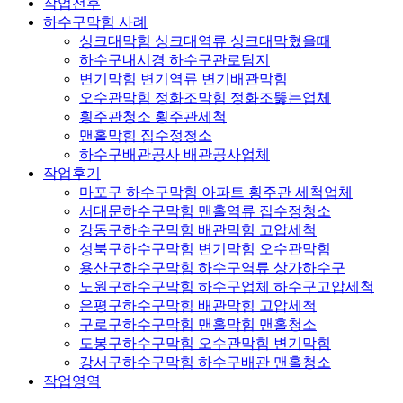
작업전후
하수구막힘 사례
싱크대막힘 싱크대역류 싱크대막혔을때
하수구내시경 하수구관로탐지
변기막힘 변기역류 변기배관막힘
오수관막힘 정화조막힘 정화조뚫는업체
횡주관청소 횡주관세척
맨홀막힘 집수정청소
하수구배관공사 배관공사업체
작업후기
마포구 하수구막힘 아파트 횡주관 세척업체
서대문하수구막힘 맨홀역류 집수정청소
강동구하수구막힘 배관막힘 고압세척
성북구하수구막힘 변기막힘 오수관막힘
용산구하수구막힘 하수구역류 상가하수구
노원구하수구막힘 하수구업체 하수구고압세척
은평구하수구막힘 배관막힘 고압세척
구로구하수구막힘 맨홀막힘 맨홀청소
도봉구하수구막힘 오수관막힘 변기막힘
강서구하수구막힘 하수구배관 맨홀청소
작업영역