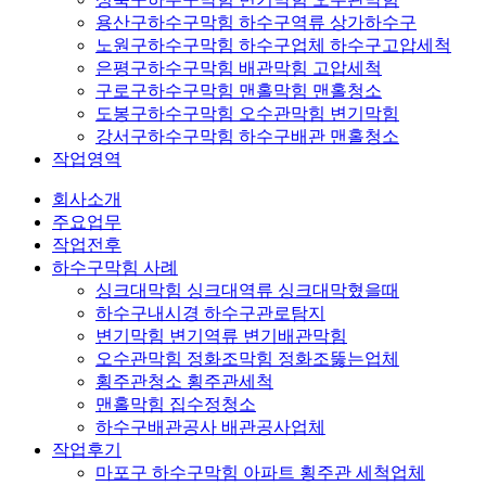
용산구하수구막힘 하수구역류 상가하수구
노원구하수구막힘 하수구업체 하수구고압세척
은평구하수구막힘 배관막힘 고압세척
구로구하수구막힘 맨홀막힘 맨홀청소
도봉구하수구막힘 오수관막힘 변기막힘
강서구하수구막힘 하수구배관 맨홀청소
작업영역
회사소개
주요업무
작업전후
하수구막힘 사례
싱크대막힘 싱크대역류 싱크대막혔을때
하수구내시경 하수구관로탐지
변기막힘 변기역류 변기배관막힘
오수관막힘 정화조막힘 정화조뚫는업체
횡주관청소 횡주관세척
맨홀막힘 집수정청소
하수구배관공사 배관공사업체
작업후기
마포구 하수구막힘 아파트 횡주관 세척업체