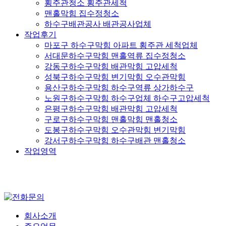
횡주관청소 횡주관세척
맨홀막힘 집수정청소
하수구배관공사 배관공사업체
작업후기
마포구 하수구막힘 아파트 횡주관 세척업체
서대문하수구막힘 맨홀역류 집수정청소
강동구하수구막힘 배관막힘 고압세척
성북구하수구막힘 변기막힘 오수관막힘
용산구하수구막힘 하수구역류 상가하수구
노원구하수구막힘 하수구업체 하수구고압세척
은평구하수구막힘 배관막힘 고압세척
구로구하수구막힘 맨홀막힘 맨홀청소
도봉구하수구막힘 오수관막힘 변기막힘
강서구하수구막힘 하수구배관 맨홀청소
작업영역
회사소개