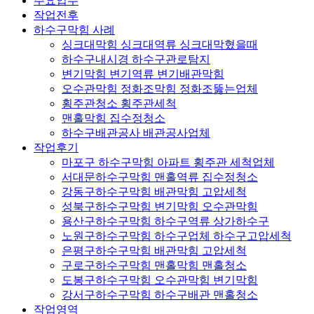
주요업무
작업전후
하수구막힘 사례
싱크대막힘 싱크대역류 싱크대막혔을때
하수구내시경 하수구관로탐지
변기막힘 변기역류 변기배관막힘
오수관막힘 정화조막힘 정화조뚫는업체
횡주관청소 횡주관세척
맨홀막힘 집수정청소
하수구배관공사 배관공사업체
작업후기
마포구 하수구막힘 아파트 횡주관 세척업체
서대문하수구막힘 맨홀역류 집수정청소
강동구하수구막힘 배관막힘 고압세척
성북구하수구막힘 변기막힘 오수관막힘
용산구하수구막힘 하수구역류 상가하수구
노원구하수구막힘 하수구업체 하수구고압세척
은평구하수구막힘 배관막힘 고압세척
구로구하수구막힘 맨홀막힘 맨홀청소
도봉구하수구막힘 오수관막힘 변기막힘
강서구하수구막힘 하수구배관 맨홀청소
작업영역