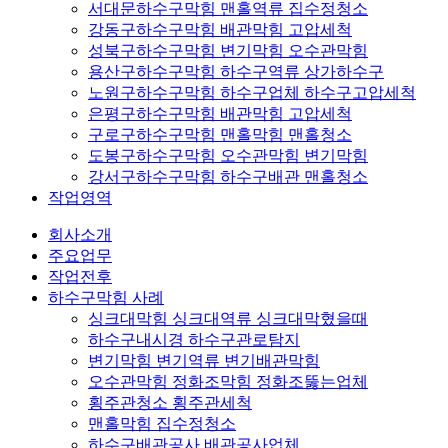
서대문하수구막힘 맨홀역류 집수정청소
강동구하수구막힘 배관막힘 고압세척
성북구하수구막힘 변기막힘 오수관막힘
용산구하수구막힘 하수구역류 상가하수구
노원구하수구막힘 하수구업체 하수구고압세척
은평구하수구막힘 배관막힘 고압세척
구로구하수구막힘 맨홀막힘 맨홀청소
도봉구하수구막힘 오수관막힘 변기막힘
강서구하수구막힘 하수구배관 맨홀청소
작업영역
회사소개
주요업무
작업전후
하수구막힘 사례
싱크대막힘 싱크대역류 싱크대막혔을때
하수구내시경 하수구관로탐지
변기막힘 변기역류 변기배관막힘
오수관막힘 정화조막힘 정화조뚫는업체
횡주관청소 횡주관세척
맨홀막힘 집수정청소
하수구배관공사 배관공사업체