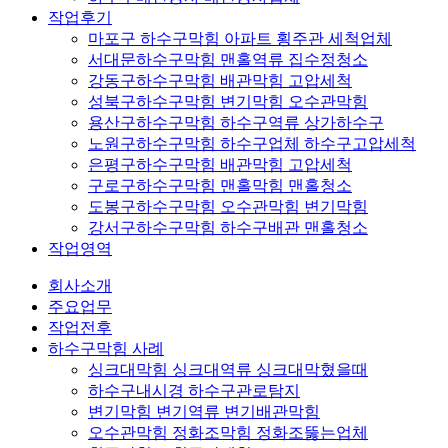
작업후기
마포구 하수구막힘 아파트 횡주관 세척업체
서대문하수구막힘 맨홀역류 집수정청소
강동구하수구막힘 배관막힘 고압세척
성북구하수구막힘 변기막힘 오수관막힘
용산구하수구막힘 하수구역류 상가하수구
노원구하수구막힘 하수구업체 하수구고압세척
은평구하수구막힘 배관막힘 고압세척
구로구하수구막힘 맨홀막힘 맨홀청소
도봉구하수구막힘 오수관막힘 변기막힘
강서구하수구막힘 하수구배관 맨홀청소
작업영역
회사소개
주요업무
작업전후
하수구막힘 사례
싱크대막힘 싱크대역류 싱크대막혔을때
하수구내시경 하수구관로탐지
변기막힘 변기역류 변기배관막힘
오수관막힘 정화조막힘 정화조뚫는업체