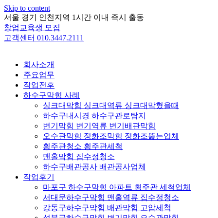
Skip to content
서울 경기 인천지역 1시간 이내 즉시 출동
창업교육생 모집
고객센터 010.3447.2111
회사소개
주요업무
작업전후
하수구막힘 사례
싱크대막힘 싱크대역류 싱크대막혔을때
하수구내시경 하수구관로탐지
변기막힘 변기역류 변기배관막힘
오수관막힘 정화조막힘 정화조뚫는업체
횡주관청소 횡주관세척
맨홀막힘 집수정청소
하수구배관공사 배관공사업체
작업후기
마포구 하수구막힘 아파트 횡주관 세척업체
서대문하수구막힘 맨홀역류 집수정청소
강동구하수구막힘 배관막힘 고압세척
성북구하수구막힘 변기막힘 오수관막힘