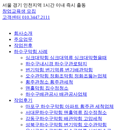
Skip
서울 경기 인천지역 1시간 이내 즉시 출동
to
창업교육생 모집
content
고객센터 010.3447.2111
회사소개
주요업무
작업전후
하수구막힘 사례
싱크대막힘 싱크대역류 싱크대막혔을때
하수구내시경 하수구관로탐지
변기막힘 변기역류 변기배관막힘
오수관막힘 정화조막힘 정화조뚫는업체
횡주관청소 횡주관세척
맨홀막힘 집수정청소
하수구배관공사 배관공사업체
작업후기
마포구 하수구막힘 아파트 횡주관 세척업체
서대문하수구막힘 맨홀역류 집수정청소
강동구하수구막힘 배관막힘 고압세척
성북구하수구막힘 변기막힘 오수관막힘