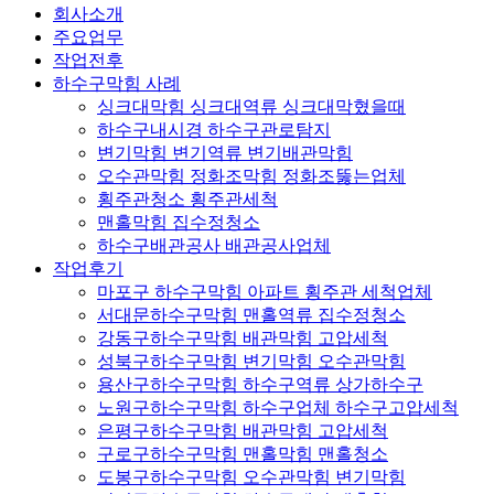
회사소개
주요업무
작업전후
하수구막힘 사례
싱크대막힘 싱크대역류 싱크대막혔을때
하수구내시경 하수구관로탐지
변기막힘 변기역류 변기배관막힘
오수관막힘 정화조막힘 정화조뚫는업체
횡주관청소 횡주관세척
맨홀막힘 집수정청소
하수구배관공사 배관공사업체
작업후기
마포구 하수구막힘 아파트 횡주관 세척업체
서대문하수구막힘 맨홀역류 집수정청소
강동구하수구막힘 배관막힘 고압세척
성북구하수구막힘 변기막힘 오수관막힘
용산구하수구막힘 하수구역류 상가하수구
노원구하수구막힘 하수구업체 하수구고압세척
은평구하수구막힘 배관막힘 고압세척
구로구하수구막힘 맨홀막힘 맨홀청소
도봉구하수구막힘 오수관막힘 변기막힘