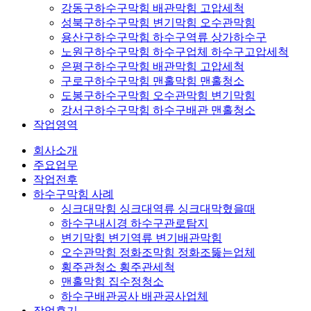
강동구하수구막힘 배관막힘 고압세척
성북구하수구막힘 변기막힘 오수관막힘
용산구하수구막힘 하수구역류 상가하수구
노원구하수구막힘 하수구업체 하수구고압세척
은평구하수구막힘 배관막힘 고압세척
구로구하수구막힘 맨홀막힘 맨홀청소
도봉구하수구막힘 오수관막힘 변기막힘
강서구하수구막힘 하수구배관 맨홀청소
작업영역
회사소개
주요업무
작업전후
하수구막힘 사례
싱크대막힘 싱크대역류 싱크대막혔을때
하수구내시경 하수구관로탐지
변기막힘 변기역류 변기배관막힘
오수관막힘 정화조막힘 정화조뚫는업체
횡주관청소 횡주관세척
맨홀막힘 집수정청소
하수구배관공사 배관공사업체
작업후기