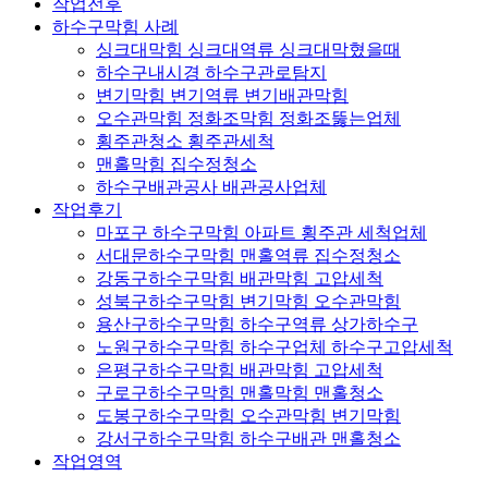
작업전후
하수구막힘 사례
싱크대막힘 싱크대역류 싱크대막혔을때
하수구내시경 하수구관로탐지
변기막힘 변기역류 변기배관막힘
오수관막힘 정화조막힘 정화조뚫는업체
횡주관청소 횡주관세척
맨홀막힘 집수정청소
하수구배관공사 배관공사업체
작업후기
마포구 하수구막힘 아파트 횡주관 세척업체
서대문하수구막힘 맨홀역류 집수정청소
강동구하수구막힘 배관막힘 고압세척
성북구하수구막힘 변기막힘 오수관막힘
용산구하수구막힘 하수구역류 상가하수구
노원구하수구막힘 하수구업체 하수구고압세척
은평구하수구막힘 배관막힘 고압세척
구로구하수구막힘 맨홀막힘 맨홀청소
도봉구하수구막힘 오수관막힘 변기막힘
강서구하수구막힘 하수구배관 맨홀청소
작업영역