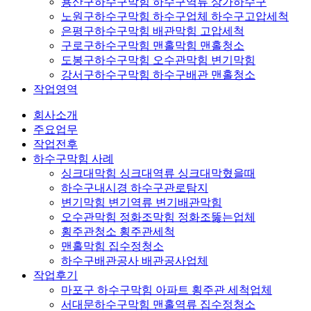
용산구하수구막힘 하수구역류 상가하수구
노원구하수구막힘 하수구업체 하수구고압세척
은평구하수구막힘 배관막힘 고압세척
구로구하수구막힘 맨홀막힘 맨홀청소
도봉구하수구막힘 오수관막힘 변기막힘
강서구하수구막힘 하수구배관 맨홀청소
작업영역
회사소개
주요업무
작업전후
하수구막힘 사례
싱크대막힘 싱크대역류 싱크대막혔을때
하수구내시경 하수구관로탐지
변기막힘 변기역류 변기배관막힘
오수관막힘 정화조막힘 정화조뚫는업체
횡주관청소 횡주관세척
맨홀막힘 집수정청소
하수구배관공사 배관공사업체
작업후기
마포구 하수구막힘 아파트 횡주관 세척업체
서대문하수구막힘 맨홀역류 집수정청소