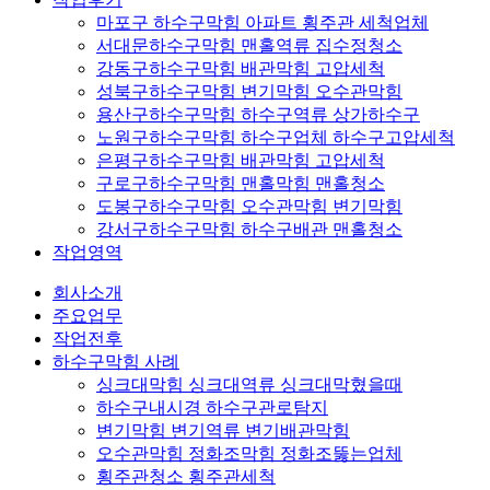
마포구 하수구막힘 아파트 횡주관 세척업체
서대문하수구막힘 맨홀역류 집수정청소
강동구하수구막힘 배관막힘 고압세척
성북구하수구막힘 변기막힘 오수관막힘
용산구하수구막힘 하수구역류 상가하수구
노원구하수구막힘 하수구업체 하수구고압세척
은평구하수구막힘 배관막힘 고압세척
구로구하수구막힘 맨홀막힘 맨홀청소
도봉구하수구막힘 오수관막힘 변기막힘
강서구하수구막힘 하수구배관 맨홀청소
작업영역
회사소개
주요업무
작업전후
하수구막힘 사례
싱크대막힘 싱크대역류 싱크대막혔을때
하수구내시경 하수구관로탐지
변기막힘 변기역류 변기배관막힘
오수관막힘 정화조막힘 정화조뚫는업체
횡주관청소 횡주관세척