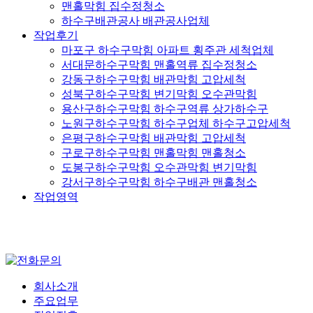
맨홀막힘 집수정청소
하수구배관공사 배관공사업체
작업후기
마포구 하수구막힘 아파트 횡주관 세척업체
서대문하수구막힘 맨홀역류 집수정청소
강동구하수구막힘 배관막힘 고압세척
성북구하수구막힘 변기막힘 오수관막힘
용산구하수구막힘 하수구역류 상가하수구
노원구하수구막힘 하수구업체 하수구고압세척
은평구하수구막힘 배관막힘 고압세척
구로구하수구막힘 맨홀막힘 맨홀청소
도봉구하수구막힘 오수관막힘 변기막힘
강서구하수구막힘 하수구배관 맨홀청소
작업영역
회사소개
주요업무