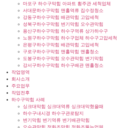
마포구 하수구막힘 아파트 횡주관 세척업체
서대문하수구막힘 맨홀역류 집수정청소
강동구하수구막힘 배관막힘 고압세척
성북구하수구막힘 변기막힘 오수관막힘
용산구하수구막힘 하수구역류 상가하수구
노원구하수구막힘 하수구업체 하수구고압세척
은평구하수구막힘 배관막힘 고압세척
구로구하수구막힘 맨홀막힘 맨홀청소
도봉구하수구막힘 오수관막힘 변기막힘
강서구하수구막힘 하수구배관 맨홀청소
작업영역
회사소개
주요업무
작업전후
하수구막힘 사례
싱크대막힘 싱크대역류 싱크대막혔을때
하수구내시경 하수구관로탐지
변기막힘 변기역류 변기배관막힘
오수관막힘 정화조막힘 정화조뚫는업체