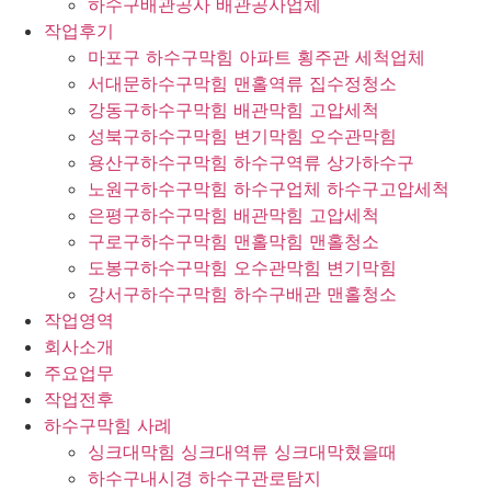
하수구배관공사 배관공사업체
작업후기
마포구 하수구막힘 아파트 횡주관 세척업체
서대문하수구막힘 맨홀역류 집수정청소
강동구하수구막힘 배관막힘 고압세척
성북구하수구막힘 변기막힘 오수관막힘
용산구하수구막힘 하수구역류 상가하수구
노원구하수구막힘 하수구업체 하수구고압세척
은평구하수구막힘 배관막힘 고압세척
구로구하수구막힘 맨홀막힘 맨홀청소
도봉구하수구막힘 오수관막힘 변기막힘
강서구하수구막힘 하수구배관 맨홀청소
작업영역
회사소개
주요업무
작업전후
하수구막힘 사례
싱크대막힘 싱크대역류 싱크대막혔을때
하수구내시경 하수구관로탐지