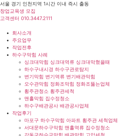
Skip
서울 경기 인천지역 1시간 이내 즉시 출동
to
창업교육생 모집
content
고객센터 010.3447.2111
회사소개
주요업무
작업전후
하수구막힘 사례
싱크대막힘 싱크대역류 싱크대막혔을때
하수구내시경 하수구관로탐지
변기막힘 변기역류 변기배관막힘
오수관막힘 정화조막힘 정화조뚫는업체
횡주관청소 횡주관세척
맨홀막힘 집수정청소
하수구배관공사 배관공사업체
작업후기
마포구 하수구막힘 아파트 횡주관 세척업체
서대문하수구막힘 맨홀역류 집수정청소
강동구하수구막힘 배관막힘 고압세척