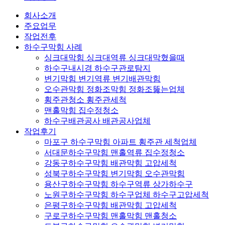
회사소개
주요업무
작업전후
하수구막힘 사례
싱크대막힘 싱크대역류 싱크대막혔을때
하수구내시경 하수구관로탐지
변기막힘 변기역류 변기배관막힘
오수관막힘 정화조막힘 정화조뚫는업체
횡주관청소 횡주관세척
맨홀막힘 집수정청소
하수구배관공사 배관공사업체
작업후기
마포구 하수구막힘 아파트 횡주관 세척업체
서대문하수구막힘 맨홀역류 집수정청소
강동구하수구막힘 배관막힘 고압세척
성북구하수구막힘 변기막힘 오수관막힘
용산구하수구막힘 하수구역류 상가하수구
노원구하수구막힘 하수구업체 하수구고압세척
은평구하수구막힘 배관막힘 고압세척
구로구하수구막힘 맨홀막힘 맨홀청소