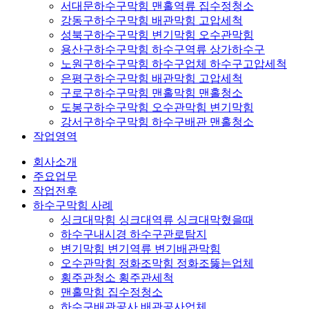
서대문하수구막힘 맨홀역류 집수정청소
강동구하수구막힘 배관막힘 고압세척
성북구하수구막힘 변기막힘 오수관막힘
용산구하수구막힘 하수구역류 상가하수구
노원구하수구막힘 하수구업체 하수구고압세척
은평구하수구막힘 배관막힘 고압세척
구로구하수구막힘 맨홀막힘 맨홀청소
도봉구하수구막힘 오수관막힘 변기막힘
강서구하수구막힘 하수구배관 맨홀청소
작업영역
회사소개
주요업무
작업전후
하수구막힘 사례
싱크대막힘 싱크대역류 싱크대막혔을때
하수구내시경 하수구관로탐지
변기막힘 변기역류 변기배관막힘
오수관막힘 정화조막힘 정화조뚫는업체
횡주관청소 횡주관세척
맨홀막힘 집수정청소
하수구배관공사 배관공사업체