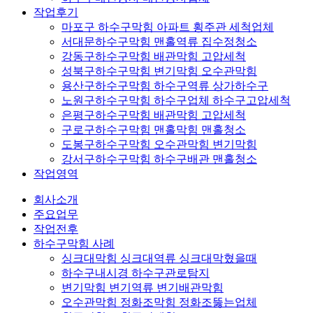
작업후기
마포구 하수구막힘 아파트 횡주관 세척업체
서대문하수구막힘 맨홀역류 집수정청소
강동구하수구막힘 배관막힘 고압세척
성북구하수구막힘 변기막힘 오수관막힘
용산구하수구막힘 하수구역류 상가하수구
노원구하수구막힘 하수구업체 하수구고압세척
은평구하수구막힘 배관막힘 고압세척
구로구하수구막힘 맨홀막힘 맨홀청소
도봉구하수구막힘 오수관막힘 변기막힘
강서구하수구막힘 하수구배관 맨홀청소
작업영역
회사소개
주요업무
작업전후
하수구막힘 사례
싱크대막힘 싱크대역류 싱크대막혔을때
하수구내시경 하수구관로탐지
변기막힘 변기역류 변기배관막힘
오수관막힘 정화조막힘 정화조뚫는업체