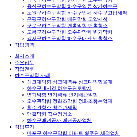
용산구하수구막힘 하수구역류 상가하수구
노원구하수구막힘 하수구업체 하수구고압세척
은평구하수구막힘 배관막힘 고압세척
구로구하수구막힘 맨홀막힘 맨홀청소
도봉구하수구막힘 오수관막힘 변기막힘
강서구하수구막힘 하수구배관 맨홀청소
작업영역
회사소개
주요업무
작업전후
하수구막힘 사례
싱크대막힘 싱크대역류 싱크대막혔을때
하수구내시경 하수구관로탐지
변기막힘 변기역류 변기배관막힘
오수관막힘 정화조막힘 정화조뚫는업체
횡주관청소 횡주관세척
맨홀막힘 집수정청소
하수구배관공사 배관공사업체
작업후기
마포구 하수구막힘 아파트 횡주관 세척업체