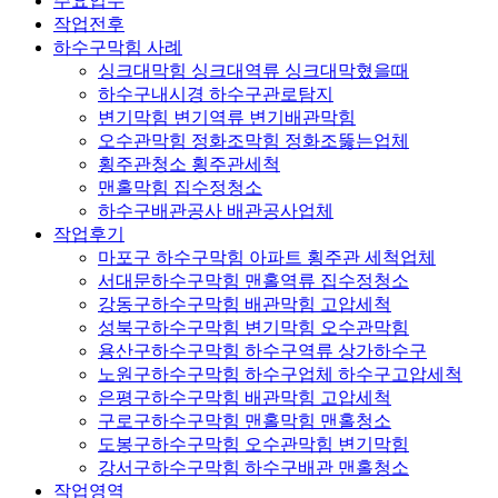
주요업무
작업전후
하수구막힘 사례
싱크대막힘 싱크대역류 싱크대막혔을때
하수구내시경 하수구관로탐지
변기막힘 변기역류 변기배관막힘
오수관막힘 정화조막힘 정화조뚫는업체
횡주관청소 횡주관세척
맨홀막힘 집수정청소
하수구배관공사 배관공사업체
작업후기
마포구 하수구막힘 아파트 횡주관 세척업체
서대문하수구막힘 맨홀역류 집수정청소
강동구하수구막힘 배관막힘 고압세척
성북구하수구막힘 변기막힘 오수관막힘
용산구하수구막힘 하수구역류 상가하수구
노원구하수구막힘 하수구업체 하수구고압세척
은평구하수구막힘 배관막힘 고압세척
구로구하수구막힘 맨홀막힘 맨홀청소
도봉구하수구막힘 오수관막힘 변기막힘
강서구하수구막힘 하수구배관 맨홀청소
작업영역