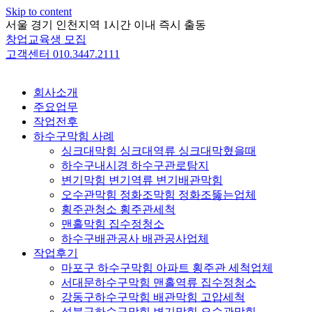
Skip to content
서울 경기 인천지역 1시간 이내 즉시 출동
창업교육생 모집
고객센터 010.3447.2111
회사소개
주요업무
작업전후
하수구막힘 사례
싱크대막힘 싱크대역류 싱크대막혔을때
하수구내시경 하수구관로탐지
변기막힘 변기역류 변기배관막힘
오수관막힘 정화조막힘 정화조뚫는업체
횡주관청소 횡주관세척
맨홀막힘 집수정청소
하수구배관공사 배관공사업체
작업후기
마포구 하수구막힘 아파트 횡주관 세척업체
서대문하수구막힘 맨홀역류 집수정청소
강동구하수구막힘 배관막힘 고압세척
성북구하수구막힘 변기막힘 오수관막힘