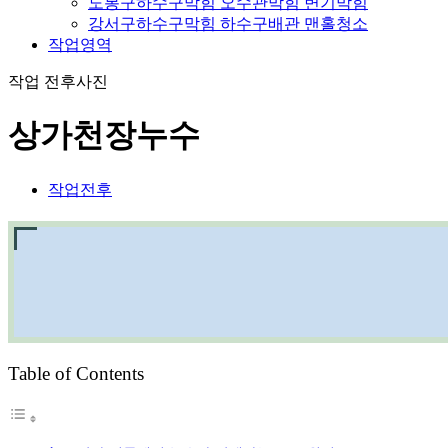
도봉구하수구막힘 오수관막힘 변기막힘
강서구하수구막힘 하수구배관 맨홀청소
작업영역
작업 전후사진
상가천장누수
작업전후
Table of Contents