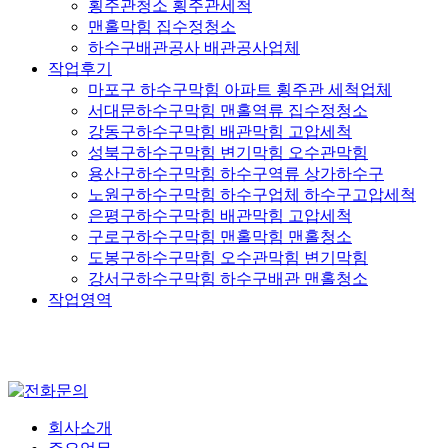
횡주관청소 횡주관세척
맨홀막힘 집수정청소
하수구배관공사 배관공사업체
작업후기
마포구 하수구막힘 아파트 횡주관 세척업체
서대문하수구막힘 맨홀역류 집수정청소
강동구하수구막힘 배관막힘 고압세척
성북구하수구막힘 변기막힘 오수관막힘
용산구하수구막힘 하수구역류 상가하수구
노원구하수구막힘 하수구업체 하수구고압세척
은평구하수구막힘 배관막힘 고압세척
구로구하수구막힘 맨홀막힘 맨홀청소
도봉구하수구막힘 오수관막힘 변기막힘
강서구하수구막힘 하수구배관 맨홀청소
작업영역
회사소개