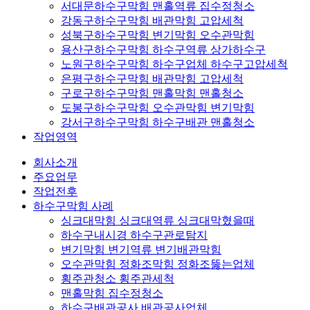
서대문하수구막힘 맨홀역류 집수정청소
강동구하수구막힘 배관막힘 고압세척
성북구하수구막힘 변기막힘 오수관막힘
용산구하수구막힘 하수구역류 상가하수구
노원구하수구막힘 하수구업체 하수구고압세척
은평구하수구막힘 배관막힘 고압세척
구로구하수구막힘 맨홀막힘 맨홀청소
도봉구하수구막힘 오수관막힘 변기막힘
강서구하수구막힘 하수구배관 맨홀청소
작업영역
회사소개
주요업무
작업전후
하수구막힘 사례
싱크대막힘 싱크대역류 싱크대막혔을때
하수구내시경 하수구관로탐지
변기막힘 변기역류 변기배관막힘
오수관막힘 정화조막힘 정화조뚫는업체
횡주관청소 횡주관세척
맨홀막힘 집수정청소
하수구배관공사 배관공사업체