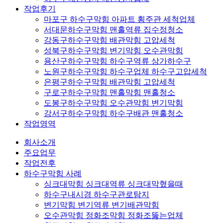
작업후기
마포구 하수구막힘 아파트 횡주관 세척업체
서대문하수구막힘 맨홀역류 집수정청소
강동구하수구막힘 배관막힘 고압세척
성북구하수구막힘 변기막힘 오수관막힘
용산구하수구막힘 하수구역류 상가하수구
노원구하수구막힘 하수구업체 하수구고압세척
은평구하수구막힘 배관막힘 고압세척
구로구하수구막힘 맨홀막힘 맨홀청소
도봉구하수구막힘 오수관막힘 변기막힘
강서구하수구막힘 하수구배관 맨홀청소
작업영역
회사소개
주요업무
작업전후
하수구막힘 사례
싱크대막힘 싱크대역류 싱크대막혔을때
하수구내시경 하수구관로탐지
변기막힘 변기역류 변기배관막힘
오수관막힘 정화조막힘 정화조뚫는업체