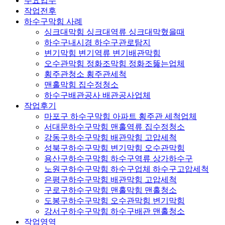
주요업무
작업전후
하수구막힘 사례
싱크대막힘 싱크대역류 싱크대막혔을때
하수구내시경 하수구관로탐지
변기막힘 변기역류 변기배관막힘
오수관막힘 정화조막힘 정화조뚫는업체
횡주관청소 횡주관세척
맨홀막힘 집수정청소
하수구배관공사 배관공사업체
작업후기
마포구 하수구막힘 아파트 횡주관 세척업체
서대문하수구막힘 맨홀역류 집수정청소
강동구하수구막힘 배관막힘 고압세척
성북구하수구막힘 변기막힘 오수관막힘
용산구하수구막힘 하수구역류 상가하수구
노원구하수구막힘 하수구업체 하수구고압세척
은평구하수구막힘 배관막힘 고압세척
구로구하수구막힘 맨홀막힘 맨홀청소
도봉구하수구막힘 오수관막힘 변기막힘
강서구하수구막힘 하수구배관 맨홀청소
작업영역