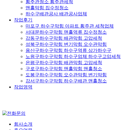
횡주관청소 횡주관세척
맨홀막힘 집수정청소
하수구배관공사 배관공사업체
작업후기
마포구 하수구막힘 아파트 횡주관 세척업체
서대문하수구막힘 맨홀역류 집수정청소
강동구하수구막힘 배관막힘 고압세척
성북구하수구막힘 변기막힘 오수관막힘
용산구하수구막힘 하수구역류 상가하수구
노원구하수구막힘 하수구업체 하수구고압세척
은평구하수구막힘 배관막힘 고압세척
구로구하수구막힘 맨홀막힘 맨홀청소
도봉구하수구막힘 오수관막힘 변기막힘
강서구하수구막힘 하수구배관 맨홀청소
작업영역
회사소개