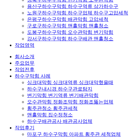
용산구하수구막힘 하수구역류 상가하수구
노원구하수구막힘 하수구업체 하수구고압세척
은평구하수구막힘 배관막힘 고압세척
구로구하수구막힘 맨홀막힘 맨홀청소
도봉구하수구막힘 오수관막힘 변기막힘
강서구하수구막힘 하수구배관 맨홀청소
작업영역
회사소개
주요업무
작업전후
하수구막힘 사례
싱크대막힘 싱크대역류 싱크대막혔을때
하수구내시경 하수구관로탐지
변기막힘 변기역류 변기배관막힘
오수관막힘 정화조막힘 정화조뚫는업체
횡주관청소 횡주관세척
맨홀막힘 집수정청소
하수구배관공사 배관공사업체
작업후기
마포구 하수구막힘 아파트 횡주관 세척업체