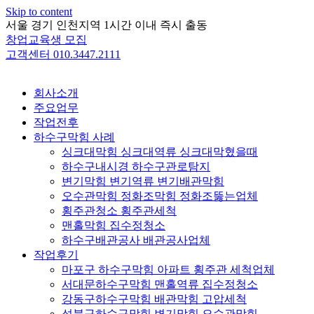
Skip to content
서울 경기 인천지역 1시간 이내 즉시 출동
창업교육생 모집
고객센터 010.3447.2111
회사소개
주요업무
작업전후
하수구막힘 사례
싱크대막힘 싱크대역류 싱크대막혔을때
하수구내시경 하수구관로탐지
변기막힘 변기역류 변기배관막힘
오수관막힘 정화조막힘 정화조뚫는업체
횡주관청소 횡주관세척
맨홀막힘 집수정청소
하수구배관공사 배관공사업체
작업후기
마포구 하수구막힘 아파트 횡주관 세척업체
서대문하수구막힘 맨홀역류 집수정청소
강동구하수구막힘 배관막힘 고압세척
성북구하수구막힘 변기막힘 오수관막힘