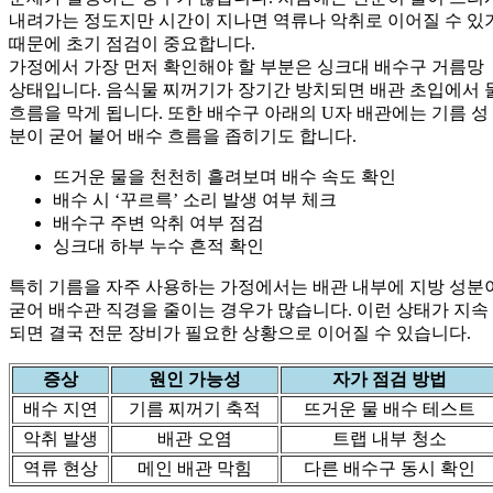
내려가는 정도지만 시간이 지나면 역류나 악취로 이어질 수 있
때문에 초기 점검이 중요합니다.
가정에서 가장 먼저 확인해야 할 부분은 싱크대 배수구 거름망
상태입니다. 음식물 찌꺼기가 장기간 방치되면 배관 초입에서 
흐름을 막게 됩니다. 또한 배수구 아래의 U자 배관에는 기름 성
분이 굳어 붙어 배수 흐름을 좁히기도 합니다.
뜨거운 물을 천천히 흘려보며 배수 속도 확인
배수 시 ‘꾸르륵’ 소리 발생 여부 체크
배수구 주변 악취 여부 점검
싱크대 하부 누수 흔적 확인
특히 기름을 자주 사용하는 가정에서는 배관 내부에 지방 성분
굳어 배수관 직경을 줄이는 경우가 많습니다. 이런 상태가 지속
되면 결국 전문 장비가 필요한 상황으로 이어질 수 있습니다.
증상
원인 가능성
자가 점검 방법
배수 지연
기름 찌꺼기 축적
뜨거운 물 배수 테스트
악취 발생
배관 오염
트랩 내부 청소
역류 현상
메인 배관 막힘
다른 배수구 동시 확인