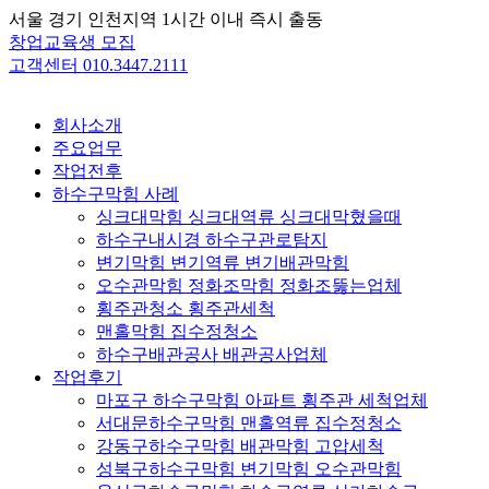
Skip
서울 경기 인천지역 1시간 이내 즉시 출동
to
창업교육생 모집
content
고객센터 010.3447.2111
회사소개
주요업무
작업전후
하수구막힘 사례
싱크대막힘 싱크대역류 싱크대막혔을때
하수구내시경 하수구관로탐지
변기막힘 변기역류 변기배관막힘
오수관막힘 정화조막힘 정화조뚫는업체
횡주관청소 횡주관세척
맨홀막힘 집수정청소
하수구배관공사 배관공사업체
작업후기
마포구 하수구막힘 아파트 횡주관 세척업체
서대문하수구막힘 맨홀역류 집수정청소
강동구하수구막힘 배관막힘 고압세척
성북구하수구막힘 변기막힘 오수관막힘