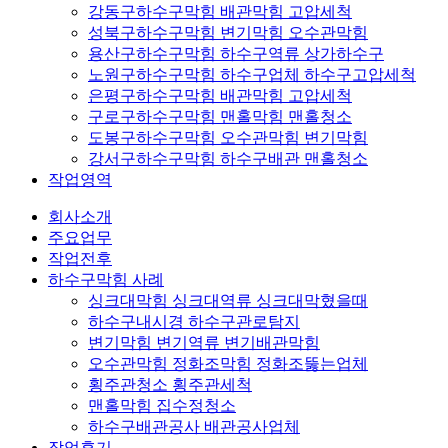
강동구하수구막힘 배관막힘 고압세척
성북구하수구막힘 변기막힘 오수관막힘
용산구하수구막힘 하수구역류 상가하수구
노원구하수구막힘 하수구업체 하수구고압세척
은평구하수구막힘 배관막힘 고압세척
구로구하수구막힘 맨홀막힘 맨홀청소
도봉구하수구막힘 오수관막힘 변기막힘
강서구하수구막힘 하수구배관 맨홀청소
작업영역
회사소개
주요업무
작업전후
하수구막힘 사례
싱크대막힘 싱크대역류 싱크대막혔을때
하수구내시경 하수구관로탐지
변기막힘 변기역류 변기배관막힘
오수관막힘 정화조막힘 정화조뚫는업체
횡주관청소 횡주관세척
맨홀막힘 집수정청소
하수구배관공사 배관공사업체
작업후기