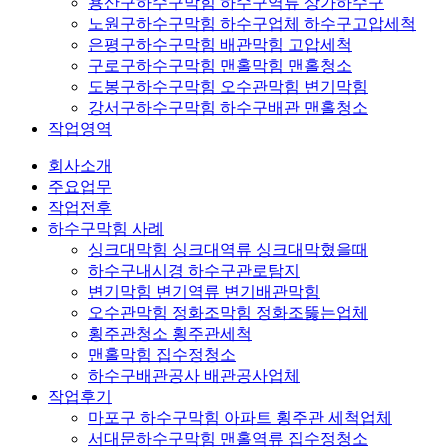
용산구하수구막힘 하수구역류 상가하수구
노원구하수구막힘 하수구업체 하수구고압세척
은평구하수구막힘 배관막힘 고압세척
구로구하수구막힘 맨홀막힘 맨홀청소
도봉구하수구막힘 오수관막힘 변기막힘
강서구하수구막힘 하수구배관 맨홀청소
작업영역
회사소개
주요업무
작업전후
하수구막힘 사례
싱크대막힘 싱크대역류 싱크대막혔을때
하수구내시경 하수구관로탐지
변기막힘 변기역류 변기배관막힘
오수관막힘 정화조막힘 정화조뚫는업체
횡주관청소 횡주관세척
맨홀막힘 집수정청소
하수구배관공사 배관공사업체
작업후기
마포구 하수구막힘 아파트 횡주관 세척업체
서대문하수구막힘 맨홀역류 집수정청소