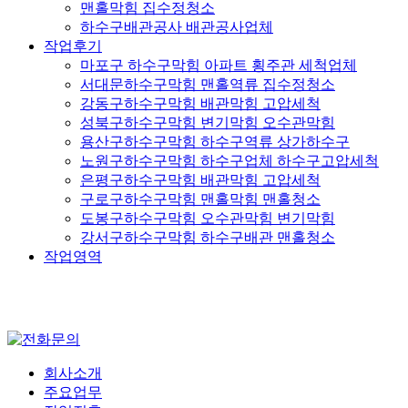
맨홀막힘 집수정청소
하수구배관공사 배관공사업체
작업후기
마포구 하수구막힘 아파트 횡주관 세척업체
서대문하수구막힘 맨홀역류 집수정청소
강동구하수구막힘 배관막힘 고압세척
성북구하수구막힘 변기막힘 오수관막힘
용산구하수구막힘 하수구역류 상가하수구
노원구하수구막힘 하수구업체 하수구고압세척
은평구하수구막힘 배관막힘 고압세척
구로구하수구막힘 맨홀막힘 맨홀청소
도봉구하수구막힘 오수관막힘 변기막힘
강서구하수구막힘 하수구배관 맨홀청소
작업영역
회사소개
주요업무