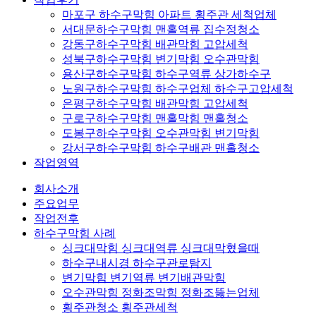
마포구 하수구막힘 아파트 횡주관 세척업체
서대문하수구막힘 맨홀역류 집수정청소
강동구하수구막힘 배관막힘 고압세척
성북구하수구막힘 변기막힘 오수관막힘
용산구하수구막힘 하수구역류 상가하수구
노원구하수구막힘 하수구업체 하수구고압세척
은평구하수구막힘 배관막힘 고압세척
구로구하수구막힘 맨홀막힘 맨홀청소
도봉구하수구막힘 오수관막힘 변기막힘
강서구하수구막힘 하수구배관 맨홀청소
작업영역
회사소개
주요업무
작업전후
하수구막힘 사례
싱크대막힘 싱크대역류 싱크대막혔을때
하수구내시경 하수구관로탐지
변기막힘 변기역류 변기배관막힘
오수관막힘 정화조막힘 정화조뚫는업체
횡주관청소 횡주관세척