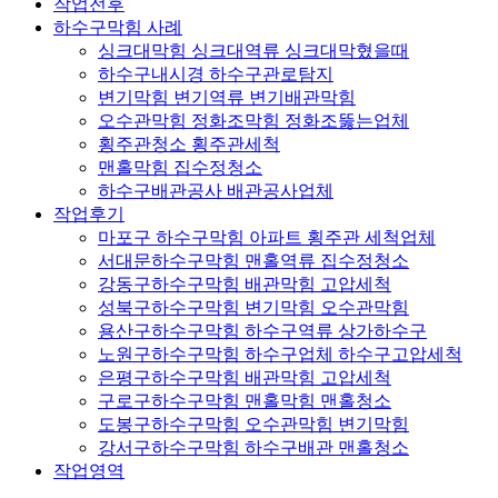
작업전후
하수구막힘 사례
싱크대막힘 싱크대역류 싱크대막혔을때
하수구내시경 하수구관로탐지
변기막힘 변기역류 변기배관막힘
오수관막힘 정화조막힘 정화조뚫는업체
횡주관청소 횡주관세척
맨홀막힘 집수정청소
하수구배관공사 배관공사업체
작업후기
마포구 하수구막힘 아파트 횡주관 세척업체
서대문하수구막힘 맨홀역류 집수정청소
강동구하수구막힘 배관막힘 고압세척
성북구하수구막힘 변기막힘 오수관막힘
용산구하수구막힘 하수구역류 상가하수구
노원구하수구막힘 하수구업체 하수구고압세척
은평구하수구막힘 배관막힘 고압세척
구로구하수구막힘 맨홀막힘 맨홀청소
도봉구하수구막힘 오수관막힘 변기막힘
강서구하수구막힘 하수구배관 맨홀청소
작업영역