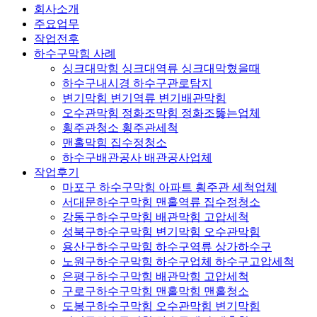
회사소개
주요업무
작업전후
하수구막힘 사례
싱크대막힘 싱크대역류 싱크대막혔을때
하수구내시경 하수구관로탐지
변기막힘 변기역류 변기배관막힘
오수관막힘 정화조막힘 정화조뚫는업체
횡주관청소 횡주관세척
맨홀막힘 집수정청소
하수구배관공사 배관공사업체
작업후기
마포구 하수구막힘 아파트 횡주관 세척업체
서대문하수구막힘 맨홀역류 집수정청소
강동구하수구막힘 배관막힘 고압세척
성북구하수구막힘 변기막힘 오수관막힘
용산구하수구막힘 하수구역류 상가하수구
노원구하수구막힘 하수구업체 하수구고압세척
은평구하수구막힘 배관막힘 고압세척
구로구하수구막힘 맨홀막힘 맨홀청소
도봉구하수구막힘 오수관막힘 변기막힘