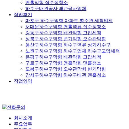
맨홀막힘 집수정청소
하수구배관공사 배관공사업체
작업후기
마포구 하수구막힘 아파트 횡주관 세척업체
서대문하수구막힘 맨홀역류 집수정청소
강동구하수구막힘 배관막힘 고압세척
성북구하수구막힘 변기막힘 오수관막힘
용산구하수구막힘 하수구역류 상가하수구
노원구하수구막힘 하수구업체 하수구고압세척
은평구하수구막힘 배관막힘 고압세척
구로구하수구막힘 맨홀막힘 맨홀청소
도봉구하수구막힘 오수관막힘 변기막힘
강서구하수구막힘 하수구배관 맨홀청소
작업영역
회사소개
주요업무