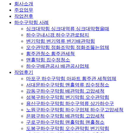
회사소개
주요업무
작업전후
하수구막힘 사례
싱크대막힘 싱크대역류 싱크대막혔을때
하수구내시경 하수구관로탐지
변기막힘 변기역류 변기배관막힘
오수관막힘 정화조막힘 정화조뚫는업체
횡주관청소 횡주관세척
맨홀막힘 집수정청소
하수구배관공사 배관공사업체
작업후기
마포구 하수구막힘 아파트 횡주관 세척업체
서대문하수구막힘 맨홀역류 집수정청소
강동구하수구막힘 배관막힘 고압세척
성북구하수구막힘 변기막힘 오수관막힘
용산구하수구막힘 하수구역류 상가하수구
노원구하수구막힘 하수구업체 하수구고압세척
은평구하수구막힘 배관막힘 고압세척
구로구하수구막힘 맨홀막힘 맨홀청소
도봉구하수구막힘 오수관막힘 변기막힘