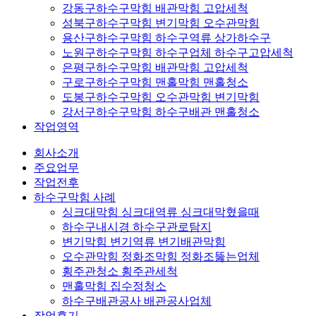
강동구하수구막힘 배관막힘 고압세척
성북구하수구막힘 변기막힘 오수관막힘
용산구하수구막힘 하수구역류 상가하수구
노원구하수구막힘 하수구업체 하수구고압세척
은평구하수구막힘 배관막힘 고압세척
구로구하수구막힘 맨홀막힘 맨홀청소
도봉구하수구막힘 오수관막힘 변기막힘
강서구하수구막힘 하수구배관 맨홀청소
작업영역
회사소개
주요업무
작업전후
하수구막힘 사례
싱크대막힘 싱크대역류 싱크대막혔을때
하수구내시경 하수구관로탐지
변기막힘 변기역류 변기배관막힘
오수관막힘 정화조막힘 정화조뚫는업체
횡주관청소 횡주관세척
맨홀막힘 집수정청소
하수구배관공사 배관공사업체
작업후기