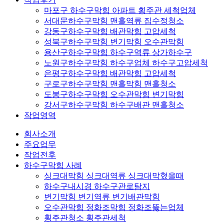
마포구 하수구막힘 아파트 횡주관 세척업체
서대문하수구막힘 맨홀역류 집수정청소
강동구하수구막힘 배관막힘 고압세척
성북구하수구막힘 변기막힘 오수관막힘
용산구하수구막힘 하수구역류 상가하수구
노원구하수구막힘 하수구업체 하수구고압세척
은평구하수구막힘 배관막힘 고압세척
구로구하수구막힘 맨홀막힘 맨홀청소
도봉구하수구막힘 오수관막힘 변기막힘
강서구하수구막힘 하수구배관 맨홀청소
작업영역
회사소개
주요업무
작업전후
하수구막힘 사례
싱크대막힘 싱크대역류 싱크대막혔을때
하수구내시경 하수구관로탐지
변기막힘 변기역류 변기배관막힘
오수관막힘 정화조막힘 정화조뚫는업체
횡주관청소 횡주관세척