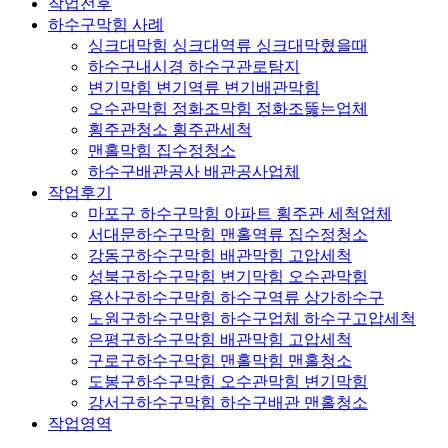
작업전후
하수구막힘 사례
싱크대막힘 싱크대역류 싱크대막혔을때
하수구내시경 하수구관로탐지
변기막힘 변기역류 변기배관막힘
오수관막힘 정화조막힘 정화조뚫는업체
횡주관청소 횡주관세척
맨홀막힘 집수정청소
하수구배관공사 배관공사업체
작업후기
마포구 하수구막힘 아파트 횡주관 세척업체
서대문하수구막힘 맨홀역류 집수정청소
강동구하수구막힘 배관막힘 고압세척
성북구하수구막힘 변기막힘 오수관막힘
용산구하수구막힘 하수구역류 상가하수구
노원구하수구막힘 하수구업체 하수구고압세척
은평구하수구막힘 배관막힘 고압세척
구로구하수구막힘 맨홀막힘 맨홀청소
도봉구하수구막힘 오수관막힘 변기막힘
강서구하수구막힘 하수구배관 맨홀청소
작업영역