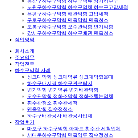
용산구하수구막힘 하수구역류 상가하수구
노원구하수구막힘 하수구업체 하수구고압세척
은평구하수구막힘 배관막힘 고압세척
구로구하수구막힘 맨홀막힘 맨홀청소
도봉구하수구막힘 오수관막힘 변기막힘
강서구하수구막힘 하수구배관 맨홀청소
작업영역
회사소개
주요업무
작업전후
하수구막힘 사례
싱크대막힘 싱크대역류 싱크대막혔을때
하수구내시경 하수구관로탐지
변기막힘 변기역류 변기배관막힘
오수관막힘 정화조막힘 정화조뚫는업체
횡주관청소 횡주관세척
맨홀막힘 집수정청소
하수구배관공사 배관공사업체
작업후기
마포구 하수구막힘 아파트 횡주관 세척업체
서대문하수구막힘 맨홀역류 집수정청소