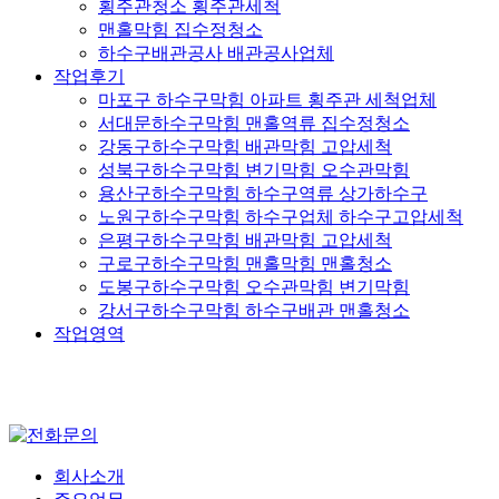
횡주관청소 횡주관세척
맨홀막힘 집수정청소
하수구배관공사 배관공사업체
작업후기
마포구 하수구막힘 아파트 횡주관 세척업체
서대문하수구막힘 맨홀역류 집수정청소
강동구하수구막힘 배관막힘 고압세척
성북구하수구막힘 변기막힘 오수관막힘
용산구하수구막힘 하수구역류 상가하수구
노원구하수구막힘 하수구업체 하수구고압세척
은평구하수구막힘 배관막힘 고압세척
구로구하수구막힘 맨홀막힘 맨홀청소
도봉구하수구막힘 오수관막힘 변기막힘
강서구하수구막힘 하수구배관 맨홀청소
작업영역
회사소개