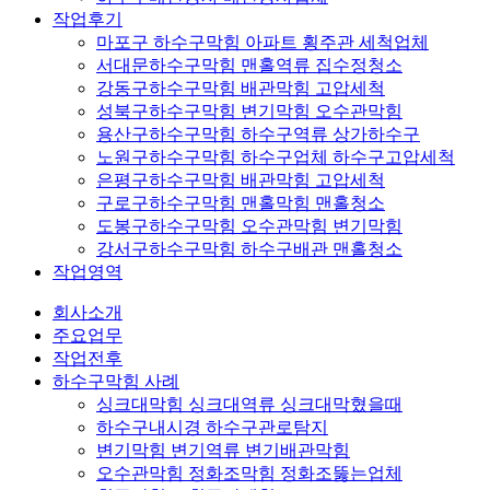
작업후기
마포구 하수구막힘 아파트 횡주관 세척업체
서대문하수구막힘 맨홀역류 집수정청소
강동구하수구막힘 배관막힘 고압세척
성북구하수구막힘 변기막힘 오수관막힘
용산구하수구막힘 하수구역류 상가하수구
노원구하수구막힘 하수구업체 하수구고압세척
은평구하수구막힘 배관막힘 고압세척
구로구하수구막힘 맨홀막힘 맨홀청소
도봉구하수구막힘 오수관막힘 변기막힘
강서구하수구막힘 하수구배관 맨홀청소
작업영역
회사소개
주요업무
작업전후
하수구막힘 사례
싱크대막힘 싱크대역류 싱크대막혔을때
하수구내시경 하수구관로탐지
변기막힘 변기역류 변기배관막힘
오수관막힘 정화조막힘 정화조뚫는업체