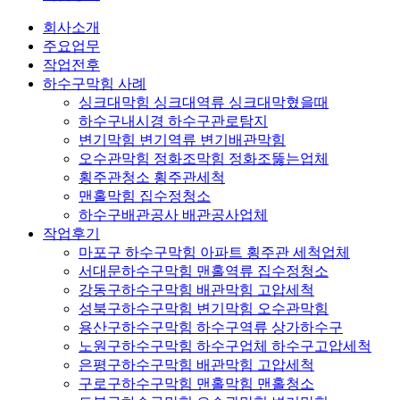
회사소개
주요업무
작업전후
하수구막힘 사례
싱크대막힘 싱크대역류 싱크대막혔을때
하수구내시경 하수구관로탐지
변기막힘 변기역류 변기배관막힘
오수관막힘 정화조막힘 정화조뚫는업체
횡주관청소 횡주관세척
맨홀막힘 집수정청소
하수구배관공사 배관공사업체
작업후기
마포구 하수구막힘 아파트 횡주관 세척업체
서대문하수구막힘 맨홀역류 집수정청소
강동구하수구막힘 배관막힘 고압세척
성북구하수구막힘 변기막힘 오수관막힘
용산구하수구막힘 하수구역류 상가하수구
노원구하수구막힘 하수구업체 하수구고압세척
은평구하수구막힘 배관막힘 고압세척
구로구하수구막힘 맨홀막힘 맨홀청소