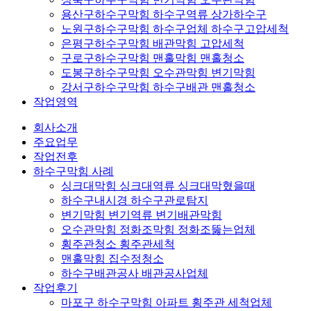
용산구하수구막힘 하수구역류 상가하수구
노원구하수구막힘 하수구업체 하수구고압세척
은평구하수구막힘 배관막힘 고압세척
구로구하수구막힘 맨홀막힘 맨홀청소
도봉구하수구막힘 오수관막힘 변기막힘
강서구하수구막힘 하수구배관 맨홀청소
작업영역
회사소개
주요업무
작업전후
하수구막힘 사례
싱크대막힘 싱크대역류 싱크대막혔을때
하수구내시경 하수구관로탐지
변기막힘 변기역류 변기배관막힘
오수관막힘 정화조막힘 정화조뚫는업체
횡주관청소 횡주관세척
맨홀막힘 집수정청소
하수구배관공사 배관공사업체
작업후기
마포구 하수구막힘 아파트 횡주관 세척업체