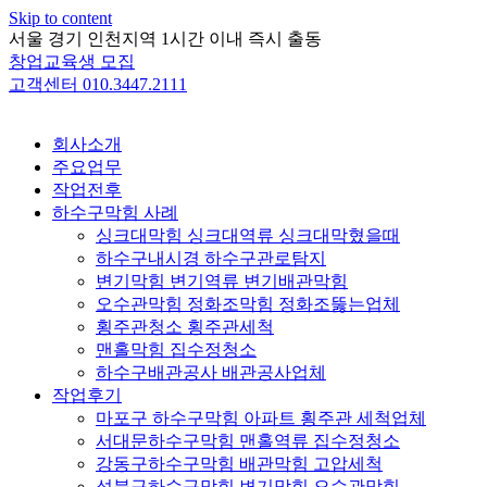
Skip to content
서울 경기 인천지역 1시간 이내 즉시 출동
창업교육생 모집
고객센터 010.3447.2111
회사소개
주요업무
작업전후
하수구막힘 사례
싱크대막힘 싱크대역류 싱크대막혔을때
하수구내시경 하수구관로탐지
변기막힘 변기역류 변기배관막힘
오수관막힘 정화조막힘 정화조뚫는업체
횡주관청소 횡주관세척
맨홀막힘 집수정청소
하수구배관공사 배관공사업체
작업후기
마포구 하수구막힘 아파트 횡주관 세척업체
서대문하수구막힘 맨홀역류 집수정청소
강동구하수구막힘 배관막힘 고압세척
성북구하수구막힘 변기막힘 오수관막힘