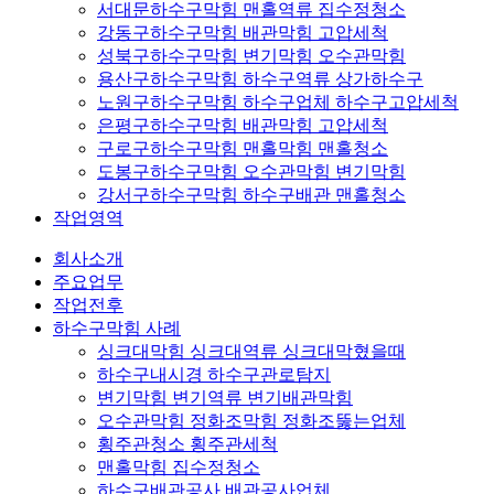
서대문하수구막힘 맨홀역류 집수정청소
강동구하수구막힘 배관막힘 고압세척
성북구하수구막힘 변기막힘 오수관막힘
용산구하수구막힘 하수구역류 상가하수구
노원구하수구막힘 하수구업체 하수구고압세척
은평구하수구막힘 배관막힘 고압세척
구로구하수구막힘 맨홀막힘 맨홀청소
도봉구하수구막힘 오수관막힘 변기막힘
강서구하수구막힘 하수구배관 맨홀청소
작업영역
회사소개
주요업무
작업전후
하수구막힘 사례
싱크대막힘 싱크대역류 싱크대막혔을때
하수구내시경 하수구관로탐지
변기막힘 변기역류 변기배관막힘
오수관막힘 정화조막힘 정화조뚫는업체
횡주관청소 횡주관세척
맨홀막힘 집수정청소
하수구배관공사 배관공사업체