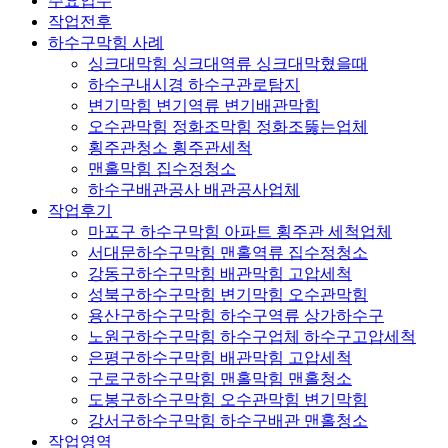
주요업무
작업전후
하수구막힘 사례
싱크대막힘 싱크대역류 싱크대막혔을때
하수구내시경 하수구관로탐지
변기막힘 변기역류 변기배관막힘
오수관막힘 정화조막힘 정화조뚫는업체
횡주관청소 횡주관세척
맨홀막힘 집수정청소
하수구배관공사 배관공사업체
작업후기
마포구 하수구막힘 아파트 횡주관 세척업체
서대문하수구막힘 맨홀역류 집수정청소
강동구하수구막힘 배관막힘 고압세척
성북구하수구막힘 변기막힘 오수관막힘
용산구하수구막힘 하수구역류 상가하수구
노원구하수구막힘 하수구업체 하수구고압세척
은평구하수구막힘 배관막힘 고압세척
구로구하수구막힘 맨홀막힘 맨홀청소
도봉구하수구막힘 오수관막힘 변기막힘
강서구하수구막힘 하수구배관 맨홀청소
작업영역