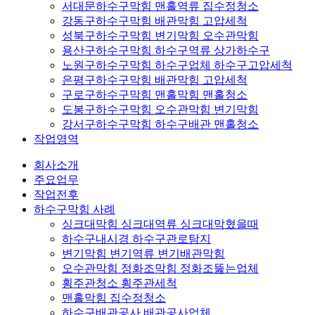
서대문하수구막힘 맨홀역류 집수정청소
강동구하수구막힘 배관막힘 고압세척
성북구하수구막힘 변기막힘 오수관막힘
용산구하수구막힘 하수구역류 상가하수구
노원구하수구막힘 하수구업체 하수구고압세척
은평구하수구막힘 배관막힘 고압세척
구로구하수구막힘 맨홀막힘 맨홀청소
도봉구하수구막힘 오수관막힘 변기막힘
강서구하수구막힘 하수구배관 맨홀청소
작업영역
회사소개
주요업무
작업전후
하수구막힘 사례
싱크대막힘 싱크대역류 싱크대막혔을때
하수구내시경 하수구관로탐지
변기막힘 변기역류 변기배관막힘
오수관막힘 정화조막힘 정화조뚫는업체
횡주관청소 횡주관세척
맨홀막힘 집수정청소
하수구배관공사 배관공사업체