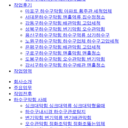
작업후기
마포구 하수구막힘 아파트 횡주관 세척업체
서대문하수구막힘 맨홀역류 집수정청소
강동구하수구막힘 배관막힘 고압세척
성북구하수구막힘 변기막힘 오수관막힘
용산구하수구막힘 하수구역류 상가하수구
노원구하수구막힘 하수구업체 하수구고압세척
은평구하수구막힘 배관막힘 고압세척
구로구하수구막힘 맨홀막힘 맨홀청소
도봉구하수구막힘 오수관막힘 변기막힘
강서구하수구막힘 하수구배관 맨홀청소
작업영역
회사소개
주요업무
작업전후
하수구막힘 사례
싱크대막힘 싱크대역류 싱크대막혔을때
하수구내시경 하수구관로탐지
변기막힘 변기역류 변기배관막힘
오수관막힘 정화조막힘 정화조뚫는업체