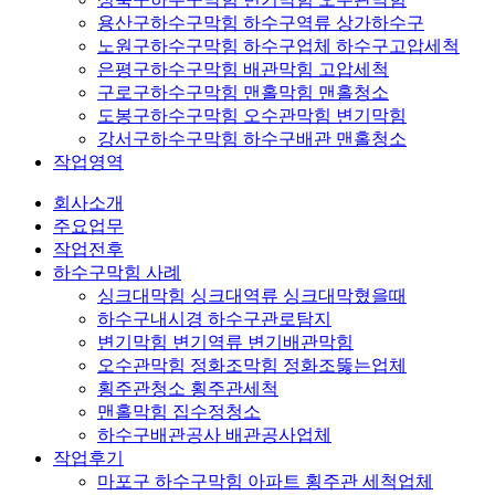
용산구하수구막힘 하수구역류 상가하수구
노원구하수구막힘 하수구업체 하수구고압세척
은평구하수구막힘 배관막힘 고압세척
구로구하수구막힘 맨홀막힘 맨홀청소
도봉구하수구막힘 오수관막힘 변기막힘
강서구하수구막힘 하수구배관 맨홀청소
작업영역
회사소개
주요업무
작업전후
하수구막힘 사례
싱크대막힘 싱크대역류 싱크대막혔을때
하수구내시경 하수구관로탐지
변기막힘 변기역류 변기배관막힘
오수관막힘 정화조막힘 정화조뚫는업체
횡주관청소 횡주관세척
맨홀막힘 집수정청소
하수구배관공사 배관공사업체
작업후기
마포구 하수구막힘 아파트 횡주관 세척업체