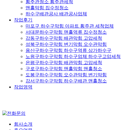
횡주관청소 횡주관세척
맨홀막힘 집수정청소
하수구배관공사 배관공사업체
작업후기
마포구 하수구막힘 아파트 횡주관 세척업체
서대문하수구막힘 맨홀역류 집수정청소
강동구하수구막힘 배관막힘 고압세척
성북구하수구막힘 변기막힘 오수관막힘
용산구하수구막힘 하수구역류 상가하수구
노원구하수구막힘 하수구업체 하수구고압세척
은평구하수구막힘 배관막힘 고압세척
구로구하수구막힘 맨홀막힘 맨홀청소
도봉구하수구막힘 오수관막힘 변기막힘
강서구하수구막힘 하수구배관 맨홀청소
작업영역
회사소개