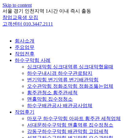
Skip to content
서울 경기 인천지역 1시간 이내 즉시 출동
창업교육생 모집
고객센터 010.3447.2111
회사소개
주요업무
작업전후
하수구막힘 사례
싱크대막힘 싱크대역류 싱크대막혔을때
하수구내시경 하수구관로탐지
변기막힘 변기역류 변기배관막힘
오수관막힘 정화조막힘 정화조뚫는업체
횡주관청소 횡주관세척
맨홀막힘 집수정청소
하수구배관공사 배관공사업체
작업후기
마포구 하수구막힘 아파트 횡주관 세척업체
서대문하수구막힘 맨홀역류 집수정청소
강동구하수구막힘 배관막힘 고압세척
성북구하수구막힘 변기막힘 오수관막힘