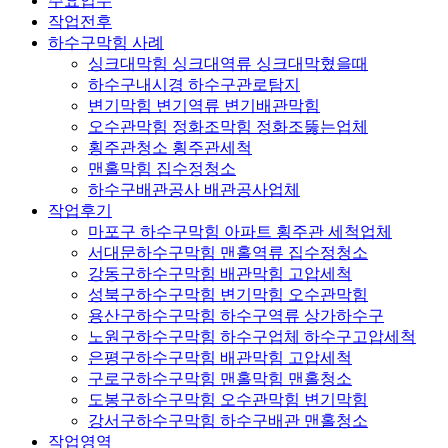
주요업무
작업전후
하수구막힘 사례
싱크대막힘 싱크대역류 싱크대막혔을때
하수구내시경 하수구관로탐지
변기막힘 변기역류 변기배관막힘
오수관막힘 정화조막힘 정화조뚫는업체
횡주관청소 횡주관세척
맨홀막힘 집수정청소
하수구배관공사 배관공사업체
작업후기
마포구 하수구막힘 아파트 횡주관 세척업체
서대문하수구막힘 맨홀역류 집수정청소
강동구하수구막힘 배관막힘 고압세척
성북구하수구막힘 변기막힘 오수관막힘
용산구하수구막힘 하수구역류 상가하수구
노원구하수구막힘 하수구업체 하수구고압세척
은평구하수구막힘 배관막힘 고압세척
구로구하수구막힘 맨홀막힘 맨홀청소
도봉구하수구막힘 오수관막힘 변기막힘
강서구하수구막힘 하수구배관 맨홀청소
작업영역