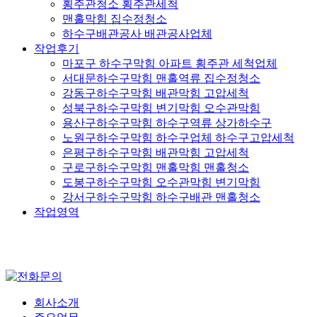
횡주관청소 횡주관세척
맨홀막힘 집수정청소
하수구배관공사 배관공사업체
작업후기
마포구 하수구막힘 아파트 횡주관 세척업체
서대문하수구막힘 맨홀역류 집수정청소
강동구하수구막힘 배관막힘 고압세척
성북구하수구막힘 변기막힘 오수관막힘
용산구하수구막힘 하수구역류 상가하수구
노원구하수구막힘 하수구업체 하수구고압세척
은평구하수구막힘 배관막힘 고압세척
구로구하수구막힘 맨홀막힘 맨홀청소
도봉구하수구막힘 오수관막힘 변기막힘
강서구하수구막힘 하수구배관 맨홀청소
작업영역
회사소개