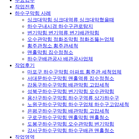
주요업무
작업전후
하수구막힘 사례
싱크대막힘 싱크대역류 싱크대막혔을때
하수구내시경 하수구관로탐지
변기막힘 변기역류 변기배관막힘
오수관막힘 정화조막힘 정화조뚫는업체
횡주관청소 횡주관세척
맨홀막힘 집수정청소
하수구배관공사 배관공사업체
작업후기
마포구 하수구막힘 아파트 횡주관 세척업체
서대문하수구막힘 맨홀역류 집수정청소
강동구하수구막힘 배관막힘 고압세척
성북구하수구막힘 변기막힘 오수관막힘
용산구하수구막힘 하수구역류 상가하수구
노원구하수구막힘 하수구업체 하수구고압세척
은평구하수구막힘 배관막힘 고압세척
구로구하수구막힘 맨홀막힘 맨홀청소
도봉구하수구막힘 오수관막힘 변기막힘
강서구하수구막힘 하수구배관 맨홀청소
작업영역