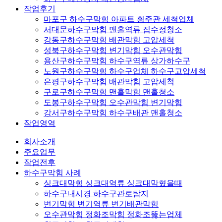
작업후기
마포구 하수구막힘 아파트 횡주관 세척업체
서대문하수구막힘 맨홀역류 집수정청소
강동구하수구막힘 배관막힘 고압세척
성북구하수구막힘 변기막힘 오수관막힘
용산구하수구막힘 하수구역류 상가하수구
노원구하수구막힘 하수구업체 하수구고압세척
은평구하수구막힘 배관막힘 고압세척
구로구하수구막힘 맨홀막힘 맨홀청소
도봉구하수구막힘 오수관막힘 변기막힘
강서구하수구막힘 하수구배관 맨홀청소
작업영역
회사소개
주요업무
작업전후
하수구막힘 사례
싱크대막힘 싱크대역류 싱크대막혔을때
하수구내시경 하수구관로탐지
변기막힘 변기역류 변기배관막힘
오수관막힘 정화조막힘 정화조뚫는업체