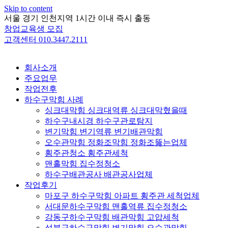
Skip to content
서울 경기 인천지역 1시간 이내 즉시 출동
창업교육생 모집
고객센터 010.3447.2111
회사소개
주요업무
작업전후
하수구막힘 사례
싱크대막힘 싱크대역류 싱크대막혔을때
하수구내시경 하수구관로탐지
변기막힘 변기역류 변기배관막힘
오수관막힘 정화조막힘 정화조뚫는업체
횡주관청소 횡주관세척
맨홀막힘 집수정청소
하수구배관공사 배관공사업체
작업후기
마포구 하수구막힘 아파트 횡주관 세척업체
서대문하수구막힘 맨홀역류 집수정청소
강동구하수구막힘 배관막힘 고압세척
성북구하수구막힘 변기막힘 오수관막힘