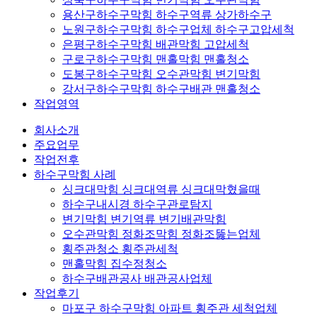
용산구하수구막힘 하수구역류 상가하수구
노원구하수구막힘 하수구업체 하수구고압세척
은평구하수구막힘 배관막힘 고압세척
구로구하수구막힘 맨홀막힘 맨홀청소
도봉구하수구막힘 오수관막힘 변기막힘
강서구하수구막힘 하수구배관 맨홀청소
작업영역
회사소개
주요업무
작업전후
하수구막힘 사례
싱크대막힘 싱크대역류 싱크대막혔을때
하수구내시경 하수구관로탐지
변기막힘 변기역류 변기배관막힘
오수관막힘 정화조막힘 정화조뚫는업체
횡주관청소 횡주관세척
맨홀막힘 집수정청소
하수구배관공사 배관공사업체
작업후기
마포구 하수구막힘 아파트 횡주관 세척업체