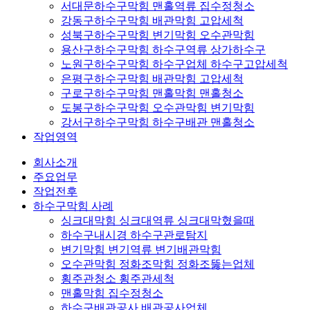
서대문하수구막힘 맨홀역류 집수정청소
강동구하수구막힘 배관막힘 고압세척
성북구하수구막힘 변기막힘 오수관막힘
용산구하수구막힘 하수구역류 상가하수구
노원구하수구막힘 하수구업체 하수구고압세척
은평구하수구막힘 배관막힘 고압세척
구로구하수구막힘 맨홀막힘 맨홀청소
도봉구하수구막힘 오수관막힘 변기막힘
강서구하수구막힘 하수구배관 맨홀청소
작업영역
회사소개
주요업무
작업전후
하수구막힘 사례
싱크대막힘 싱크대역류 싱크대막혔을때
하수구내시경 하수구관로탐지
변기막힘 변기역류 변기배관막힘
오수관막힘 정화조막힘 정화조뚫는업체
횡주관청소 횡주관세척
맨홀막힘 집수정청소
하수구배관공사 배관공사업체