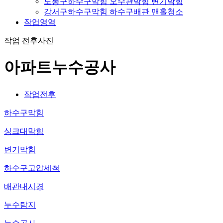
도봉구하수구막힘 오수관막힘 변기막힘
강서구하수구막힘 하수구배관 맨홀청소
작업영역
작업 전후사진
아파트누수공사
작업전후
하수구막힘
싱크대막힘
변기막힘
하수구고압세척
배관내시경
누수탐지