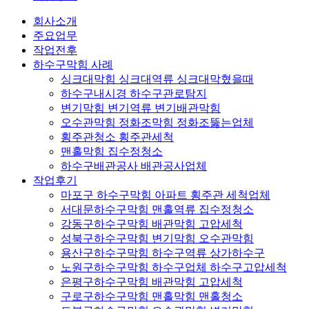
회사소개
주요업무
작업전후
하수구막힘 사례
싱크대막힘 싱크대역류 싱크대막혔을때
하수구내시경 하수구관로탐지
변기막힘 변기역류 변기배관막힘
오수관막힘 정화조막힘 정화조뚫는업체
횡주관청소 횡주관세척
맨홀막힘 집수정청소
하수구배관공사 배관공사업체
작업후기
마포구 하수구막힘 아파트 횡주관 세척업체
서대문하수구막힘 맨홀역류 집수정청소
강동구하수구막힘 배관막힘 고압세척
성북구하수구막힘 변기막힘 오수관막힘
용산구하수구막힘 하수구역류 상가하수구
노원구하수구막힘 하수구업체 하수구고압세척
은평구하수구막힘 배관막힘 고압세척
구로구하수구막힘 맨홀막힘 맨홀청소