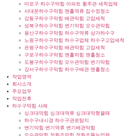
마포구 하수구막힘 아파트 횡주관 세척업체
서대문하수구막힘 맨홀역류 집수정청소
강동구하수구막힘 배관막힘 고압세척
성북구하수구막힘 변기막힘 오수관막힘
용산구하수구막힘 하수구역류 상가하수구
노원구하수구막힘 하수구업체 하수구고압세척
은평구하수구막힘 배관막힘 고압세척
구로구하수구막힘 맨홀막힘 맨홀청소
도봉구하수구막힘 오수관막힘 변기막힘
강서구하수구막힘 하수구배관 맨홀청소
작업영역
회사소개
주요업무
작업전후
하수구막힘 사례
싱크대막힘 싱크대역류 싱크대막혔을때
하수구내시경 하수구관로탐지
변기막힘 변기역류 변기배관막힘
오수관막힘 정화조막힘 정화조뚫는업체