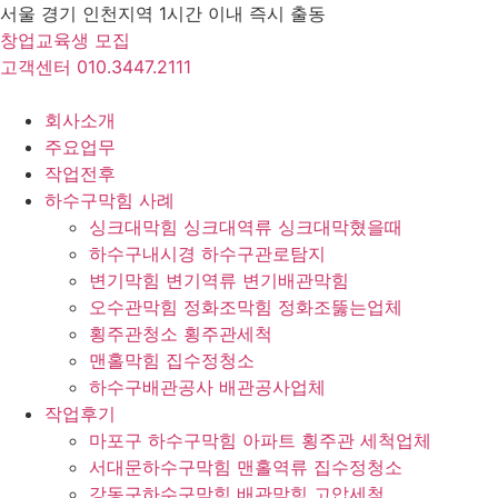
Skip
서울 경기 인천지역 1시간 이내 즉시 출동
to
창업교육생 모집
content
고객센터 010.3447.2111
회사소개
주요업무
작업전후
하수구막힘 사례
싱크대막힘 싱크대역류 싱크대막혔을때
하수구내시경 하수구관로탐지
변기막힘 변기역류 변기배관막힘
오수관막힘 정화조막힘 정화조뚫는업체
횡주관청소 횡주관세척
맨홀막힘 집수정청소
하수구배관공사 배관공사업체
작업후기
마포구 하수구막힘 아파트 횡주관 세척업체
서대문하수구막힘 맨홀역류 집수정청소
강동구하수구막힘 배관막힘 고압세척