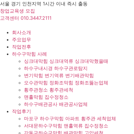
Skip
서울 경기 인천지역 1시간 이내 즉시 출동
to
창업교육생 모집
content
고객센터 010.3447.2111
회사소개
주요업무
작업전후
하수구막힘 사례
싱크대막힘 싱크대역류 싱크대막혔을때
하수구내시경 하수구관로탐지
변기막힘 변기역류 변기배관막힘
오수관막힘 정화조막힘 정화조뚫는업체
횡주관청소 횡주관세척
맨홀막힘 집수정청소
하수구배관공사 배관공사업체
작업후기
마포구 하수구막힘 아파트 횡주관 세척업체
서대문하수구막힘 맨홀역류 집수정청소
강동구하수구막힘 배관막힘 고압세척