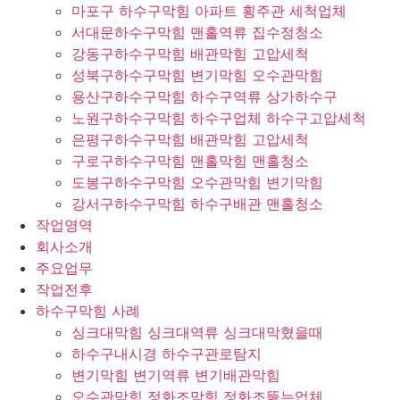
마포구 하수구막힘 아파트 횡주관 세척업체
서대문하수구막힘 맨홀역류 집수정청소
강동구하수구막힘 배관막힘 고압세척
성북구하수구막힘 변기막힘 오수관막힘
용산구하수구막힘 하수구역류 상가하수구
노원구하수구막힘 하수구업체 하수구고압세척
은평구하수구막힘 배관막힘 고압세척
구로구하수구막힘 맨홀막힘 맨홀청소
도봉구하수구막힘 오수관막힘 변기막힘
강서구하수구막힘 하수구배관 맨홀청소
작업영역
회사소개
주요업무
작업전후
하수구막힘 사례
싱크대막힘 싱크대역류 싱크대막혔을때
하수구내시경 하수구관로탐지
변기막힘 변기역류 변기배관막힘
오수관막힘 정화조막힘 정화조뚫는업체