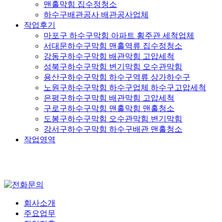
맨홀막힘 집수정청소
하수구배관공사 배관공사업체
작업후기
마포구 하수구막힘 아파트 횡주관 세척업체
서대문하수구막힘 맨홀역류 집수정청소
강동구하수구막힘 배관막힘 고압세척
성북구하수구막힘 변기막힘 오수관막힘
용산구하수구막힘 하수구역류 상가하수구
노원구하수구막힘 하수구업체 하수구고압세척
은평구하수구막힘 배관막힘 고압세척
구로구하수구막힘 맨홀막힘 맨홀청소
도봉구하수구막힘 오수관막힘 변기막힘
강서구하수구막힘 하수구배관 맨홀청소
작업영역
회사소개
주요업무