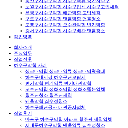
용산구하수구막힘 하수구역류 상가하수구
노원구하수구막힘 하수구업체 하수구고압세척
은평구하수구막힘 배관막힘 고압세척
구로구하수구막힘 맨홀막힘 맨홀청소
도봉구하수구막힘 오수관막힘 변기막힘
강서구하수구막힘 하수구배관 맨홀청소
작업영역
회사소개
주요업무
작업전후
하수구막힘 사례
싱크대막힘 싱크대역류 싱크대막혔을때
하수구내시경 하수구관로탐지
변기막힘 변기역류 변기배관막힘
오수관막힘 정화조막힘 정화조뚫는업체
횡주관청소 횡주관세척
맨홀막힘 집수정청소
하수구배관공사 배관공사업체
작업후기
마포구 하수구막힘 아파트 횡주관 세척업체
서대문하수구막힘 맨홀역류 집수정청소