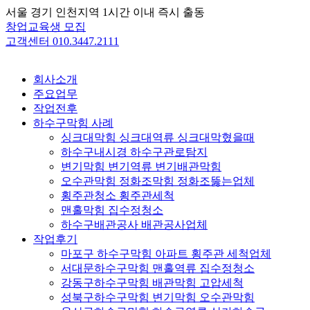
Skip
서울 경기 인천지역 1시간 이내 즉시 출동
to
창업교육생 모집
content
고객센터 010.3447.2111
회사소개
주요업무
작업전후
하수구막힘 사례
싱크대막힘 싱크대역류 싱크대막혔을때
하수구내시경 하수구관로탐지
변기막힘 변기역류 변기배관막힘
오수관막힘 정화조막힘 정화조뚫는업체
횡주관청소 횡주관세척
맨홀막힘 집수정청소
하수구배관공사 배관공사업체
작업후기
마포구 하수구막힘 아파트 횡주관 세척업체
서대문하수구막힘 맨홀역류 집수정청소
강동구하수구막힘 배관막힘 고압세척
성북구하수구막힘 변기막힘 오수관막힘