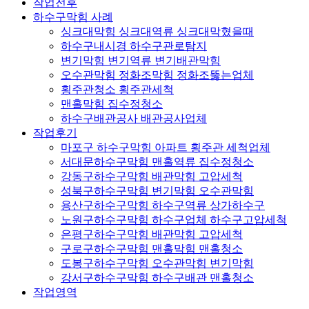
작업전후
하수구막힘 사례
싱크대막힘 싱크대역류 싱크대막혔을때
하수구내시경 하수구관로탐지
변기막힘 변기역류 변기배관막힘
오수관막힘 정화조막힘 정화조뚫는업체
횡주관청소 횡주관세척
맨홀막힘 집수정청소
하수구배관공사 배관공사업체
작업후기
마포구 하수구막힘 아파트 횡주관 세척업체
서대문하수구막힘 맨홀역류 집수정청소
강동구하수구막힘 배관막힘 고압세척
성북구하수구막힘 변기막힘 오수관막힘
용산구하수구막힘 하수구역류 상가하수구
노원구하수구막힘 하수구업체 하수구고압세척
은평구하수구막힘 배관막힘 고압세척
구로구하수구막힘 맨홀막힘 맨홀청소
도봉구하수구막힘 오수관막힘 변기막힘
강서구하수구막힘 하수구배관 맨홀청소
작업영역