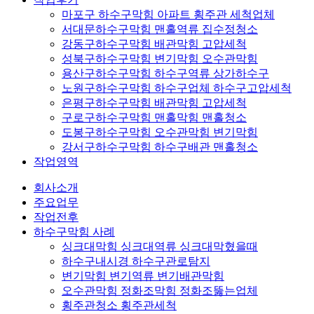
마포구 하수구막힘 아파트 횡주관 세척업체
서대문하수구막힘 맨홀역류 집수정청소
강동구하수구막힘 배관막힘 고압세척
성북구하수구막힘 변기막힘 오수관막힘
용산구하수구막힘 하수구역류 상가하수구
노원구하수구막힘 하수구업체 하수구고압세척
은평구하수구막힘 배관막힘 고압세척
구로구하수구막힘 맨홀막힘 맨홀청소
도봉구하수구막힘 오수관막힘 변기막힘
강서구하수구막힘 하수구배관 맨홀청소
작업영역
회사소개
주요업무
작업전후
하수구막힘 사례
싱크대막힘 싱크대역류 싱크대막혔을때
하수구내시경 하수구관로탐지
변기막힘 변기역류 변기배관막힘
오수관막힘 정화조막힘 정화조뚫는업체
횡주관청소 횡주관세척