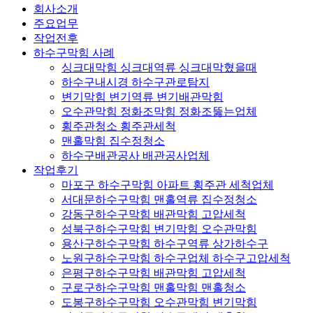
회사소개
주요업무
작업전후
하수구막힘 사례
싱크대막힘 싱크대역류 싱크대막혔을때
하수구내시경 하수구관로탐지
변기막힘 변기역류 변기배관막힘
오수관막힘 정화조막힘 정화조뚫는업체
횡주관청소 횡주관세척
맨홀막힘 집수정청소
하수구배관공사 배관공사업체
작업후기
마포구 하수구막힘 아파트 횡주관 세척업체
서대문하수구막힘 맨홀역류 집수정청소
강동구하수구막힘 배관막힘 고압세척
성북구하수구막힘 변기막힘 오수관막힘
용산구하수구막힘 하수구역류 상가하수구
노원구하수구막힘 하수구업체 하수구고압세척
은평구하수구막힘 배관막힘 고압세척
구로구하수구막힘 맨홀막힘 맨홀청소
도봉구하수구막힘 오수관막힘 변기막힘