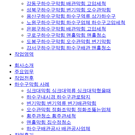
강동구하수구막힘 배관막힘 고압세척
성북구하수구막힘 변기막힘 오수관막힘
용산구하수구막힘 하수구역류 상가하수구
노원구하수구막힘 하수구업체 하수구고압세척
은평구하수구막힘 배관막힘 고압세척
구로구하수구막힘 맨홀막힘 맨홀청소
도봉구하수구막힘 오수관막힘 변기막힘
강서구하수구막힘 하수구배관 맨홀청소
작업영역
회사소개
주요업무
작업전후
하수구막힘 사례
싱크대막힘 싱크대역류 싱크대막혔을때
하수구내시경 하수구관로탐지
변기막힘 변기역류 변기배관막힘
오수관막힘 정화조막힘 정화조뚫는업체
횡주관청소 횡주관세척
맨홀막힘 집수정청소
하수구배관공사 배관공사업체
작업후기