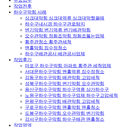
주요업무
작업전후
하수구막힘 사례
싱크대막힘 싱크대역류 싱크대막혔을때
하수구내시경 하수구관로탐지
변기막힘 변기역류 변기배관막힘
오수관막힘 정화조막힘 정화조뚫는업체
횡주관청소 횡주관세척
맨홀막힘 집수정청소
하수구배관공사 배관공사업체
작업후기
마포구 하수구막힘 아파트 횡주관 세척업체
서대문하수구막힘 맨홀역류 집수정청소
강동구하수구막힘 배관막힘 고압세척
성북구하수구막힘 변기막힘 오수관막힘
용산구하수구막힘 하수구역류 상가하수구
노원구하수구막힘 하수구업체 하수구고압세척
은평구하수구막힘 배관막힘 고압세척
구로구하수구막힘 맨홀막힘 맨홀청소
도봉구하수구막힘 오수관막힘 변기막힘
강서구하수구막힘 하수구배관 맨홀청소
작업영역