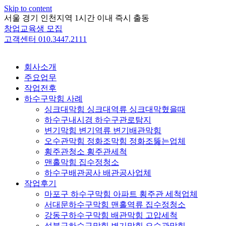
Skip to content
서울 경기 인천지역 1시간 이내 즉시 출동
창업교육생 모집
고객센터 010.3447.2111
회사소개
주요업무
작업전후
하수구막힘 사례
싱크대막힘 싱크대역류 싱크대막혔을때
하수구내시경 하수구관로탐지
변기막힘 변기역류 변기배관막힘
오수관막힘 정화조막힘 정화조뚫는업체
횡주관청소 횡주관세척
맨홀막힘 집수정청소
하수구배관공사 배관공사업체
작업후기
마포구 하수구막힘 아파트 횡주관 세척업체
서대문하수구막힘 맨홀역류 집수정청소
강동구하수구막힘 배관막힘 고압세척
성북구하수구막힘 변기막힘 오수관막힘