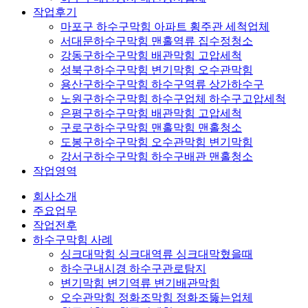
작업후기
마포구 하수구막힘 아파트 횡주관 세척업체
서대문하수구막힘 맨홀역류 집수정청소
강동구하수구막힘 배관막힘 고압세척
성북구하수구막힘 변기막힘 오수관막힘
용산구하수구막힘 하수구역류 상가하수구
노원구하수구막힘 하수구업체 하수구고압세척
은평구하수구막힘 배관막힘 고압세척
구로구하수구막힘 맨홀막힘 맨홀청소
도봉구하수구막힘 오수관막힘 변기막힘
강서구하수구막힘 하수구배관 맨홀청소
작업영역
회사소개
주요업무
작업전후
하수구막힘 사례
싱크대막힘 싱크대역류 싱크대막혔을때
하수구내시경 하수구관로탐지
변기막힘 변기역류 변기배관막힘
오수관막힘 정화조막힘 정화조뚫는업체