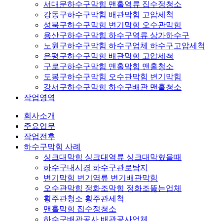
서대문하수구막힘 맨홀역류 집수정청소
강동구하수구막힘 배관막힘 고압세척
성북구하수구막힘 변기막힘 오수관막힘
용산구하수구막힘 하수구역류 상가하수구
노원구하수구막힘 하수구업체 하수구고압세척
은평구하수구막힘 배관막힘 고압세척
구로구하수구막힘 맨홀막힘 맨홀청소
도봉구하수구막힘 오수관막힘 변기막힘
강서구하수구막힘 하수구배관 맨홀청소
작업영역
회사소개
주요업무
작업전후
하수구막힘 사례
싱크대막힘 싱크대역류 싱크대막혔을때
하수구내시경 하수구관로탐지
변기막힘 변기역류 변기배관막힘
오수관막힘 정화조막힘 정화조뚫는업체
횡주관청소 횡주관세척
맨홀막힘 집수정청소
하수구배관공사 배관공사업체