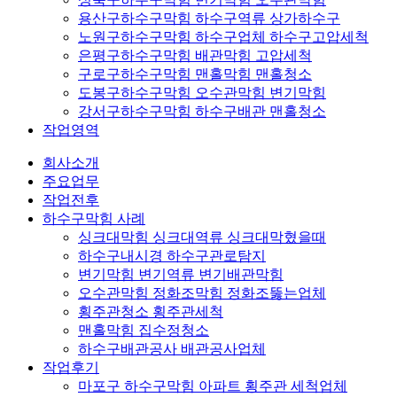
용산구하수구막힘 하수구역류 상가하수구
노원구하수구막힘 하수구업체 하수구고압세척
은평구하수구막힘 배관막힘 고압세척
구로구하수구막힘 맨홀막힘 맨홀청소
도봉구하수구막힘 오수관막힘 변기막힘
강서구하수구막힘 하수구배관 맨홀청소
작업영역
회사소개
주요업무
작업전후
하수구막힘 사례
싱크대막힘 싱크대역류 싱크대막혔을때
하수구내시경 하수구관로탐지
변기막힘 변기역류 변기배관막힘
오수관막힘 정화조막힘 정화조뚫는업체
횡주관청소 횡주관세척
맨홀막힘 집수정청소
하수구배관공사 배관공사업체
작업후기
마포구 하수구막힘 아파트 횡주관 세척업체