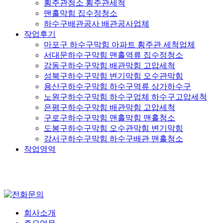
횡주관청소 횡주관세척
맨홀막힘 집수정청소
하수구배관공사 배관공사업체
작업후기
마포구 하수구막힘 아파트 횡주관 세척업체
서대문하수구막힘 맨홀역류 집수정청소
강동구하수구막힘 배관막힘 고압세척
성북구하수구막힘 변기막힘 오수관막힘
용산구하수구막힘 하수구역류 상가하수구
노원구하수구막힘 하수구업체 하수구고압세척
은평구하수구막힘 배관막힘 고압세척
구로구하수구막힘 맨홀막힘 맨홀청소
도봉구하수구막힘 오수관막힘 변기막힘
강서구하수구막힘 하수구배관 맨홀청소
작업영역
회사소개