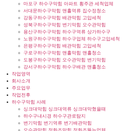
마포구 하수구막힘 아파트 횡주관 세척업체
서대문하수구막힘 맨홀역류 집수정청소
강동구하수구막힘 배관막힘 고압세척
성북구하수구막힘 변기막힘 오수관막힘
용산구하수구막힘 하수구역류 상가하수구
노원구하수구막힘 하수구업체 하수구고압세척
은평구하수구막힘 배관막힘 고압세척
구로구하수구막힘 맨홀막힘 맨홀청소
도봉구하수구막힘 오수관막힘 변기막힘
강서구하수구막힘 하수구배관 맨홀청소
작업영역
회사소개
주요업무
작업전후
하수구막힘 사례
싱크대막힘 싱크대역류 싱크대막혔을때
하수구내시경 하수구관로탐지
변기막힘 변기역류 변기배관막힘
오수관막힘 정화조막힘 정화조뚫는업체