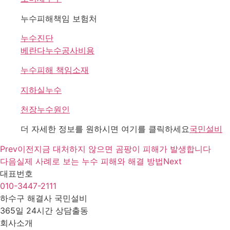
누수피해책임 보험처
누수진단
베란다누수공사비용
누수피해 책임소재
지하실누수
천장누수원인
더 자세한 정보를 원하시면 여기를 클릭하세요
국민설비
Prev
이전
지금 대처하지 않으면 곰팡이 피해가 발생합니다
다음
실제 사례로 보는 누수 피해와 해결 방법
Next
대표번호
010-3447-2111
하수구 해결사 국민설비
365일 24시간 상담출동
회사소개