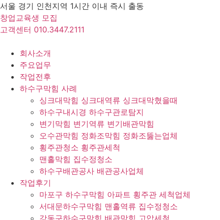
Skip
서울 경기 인천지역 1시간 이내 즉시 출동
to
창업교육생 모집
content
고객센터 010.3447.2111
회사소개
주요업무
작업전후
하수구막힘 사례
싱크대막힘 싱크대역류 싱크대막혔을때
하수구내시경 하수구관로탐지
변기막힘 변기역류 변기배관막힘
오수관막힘 정화조막힘 정화조뚫는업체
횡주관청소 횡주관세척
맨홀막힘 집수정청소
하수구배관공사 배관공사업체
작업후기
마포구 하수구막힘 아파트 횡주관 세척업체
서대문하수구막힘 맨홀역류 집수정청소
강동구하수구막힘 배관막힘 고압세척