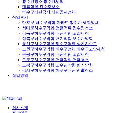
횡주관청소 횡주관세척
맨홀막힘 집수정청소
하수구배관공사 배관공사업체
작업후기
마포구 하수구막힘 아파트 횡주관 세척업체
서대문하수구막힘 맨홀역류 집수정청소
강동구하수구막힘 배관막힘 고압세척
성북구하수구막힘 변기막힘 오수관막힘
용산구하수구막힘 하수구역류 상가하수구
노원구하수구막힘 하수구업체 하수구고압세척
은평구하수구막힘 배관막힘 고압세척
구로구하수구막힘 맨홀막힘 맨홀청소
도봉구하수구막힘 오수관막힘 변기막힘
강서구하수구막힘 하수구배관 맨홀청소
작업영역
회사소개