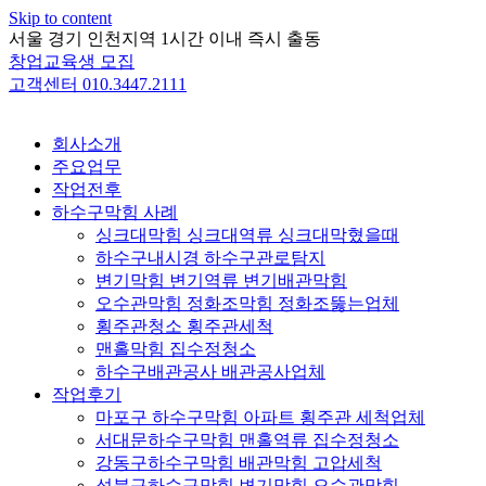
Skip to content
서울 경기 인천지역 1시간 이내 즉시 출동
창업교육생 모집
고객센터 010.3447.2111
회사소개
주요업무
작업전후
하수구막힘 사례
싱크대막힘 싱크대역류 싱크대막혔을때
하수구내시경 하수구관로탐지
변기막힘 변기역류 변기배관막힘
오수관막힘 정화조막힘 정화조뚫는업체
횡주관청소 횡주관세척
맨홀막힘 집수정청소
하수구배관공사 배관공사업체
작업후기
마포구 하수구막힘 아파트 횡주관 세척업체
서대문하수구막힘 맨홀역류 집수정청소
강동구하수구막힘 배관막힘 고압세척
성북구하수구막힘 변기막힘 오수관막힘