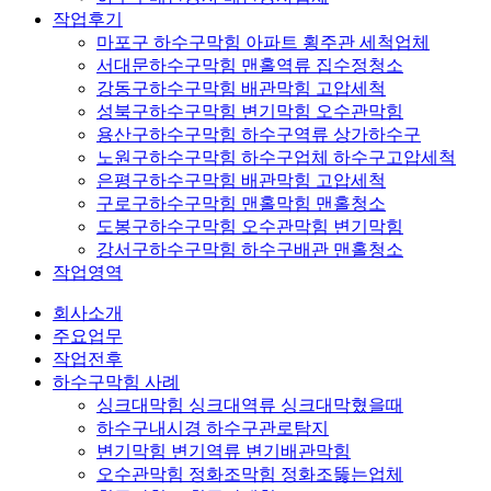
작업후기
마포구 하수구막힘 아파트 횡주관 세척업체
서대문하수구막힘 맨홀역류 집수정청소
강동구하수구막힘 배관막힘 고압세척
성북구하수구막힘 변기막힘 오수관막힘
용산구하수구막힘 하수구역류 상가하수구
노원구하수구막힘 하수구업체 하수구고압세척
은평구하수구막힘 배관막힘 고압세척
구로구하수구막힘 맨홀막힘 맨홀청소
도봉구하수구막힘 오수관막힘 변기막힘
강서구하수구막힘 하수구배관 맨홀청소
작업영역
회사소개
주요업무
작업전후
하수구막힘 사례
싱크대막힘 싱크대역류 싱크대막혔을때
하수구내시경 하수구관로탐지
변기막힘 변기역류 변기배관막힘
오수관막힘 정화조막힘 정화조뚫는업체