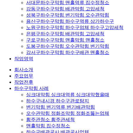
서대문하수구막힘 맨홀역류 집수정청소
강동구하수구막힘 배관막힘 고압세척
성북구하수구막힘 변기막힘 오수관막힘
용산구하수구막힘 하수구역류 상가하수구
노원구하수구막힘 하수구업체 하수구고압세척
은평구하수구막힘 배관막힘 고압세척
구로구하수구막힘 맨홀막힘 맨홀청소
도봉구하수구막힘 오수관막힘 변기막힘
강서구하수구막힘 하수구배관 맨홀청소
작업영역
회사소개
주요업무
작업전후
하수구막힘 사례
싱크대막힘 싱크대역류 싱크대막혔을때
하수구내시경 하수구관로탐지
변기막힘 변기역류 변기배관막힘
오수관막힘 정화조막힘 정화조뚫는업체
횡주관청소 횡주관세척
맨홀막힘 집수정청소
하수구배관공사 배관공사업체