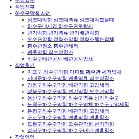
주요업무
작업전후
하수구막힘 사례
싱크대막힘 싱크대역류 싱크대막혔을때
하수구내시경 하수구관로탐지
변기막힘 변기역류 변기배관막힘
오수관막힘 정화조막힘 정화조뚫는업체
횡주관청소 횡주관세척
맨홀막힘 집수정청소
하수구배관공사 배관공사업체
작업후기
마포구 하수구막힘 아파트 횡주관 세척업체
서대문하수구막힘 맨홀역류 집수정청소
강동구하수구막힘 배관막힘 고압세척
성북구하수구막힘 변기막힘 오수관막힘
용산구하수구막힘 하수구역류 상가하수구
노원구하수구막힘 하수구업체 하수구고압세척
은평구하수구막힘 배관막힘 고압세척
구로구하수구막힘 맨홀막힘 맨홀청소
도봉구하수구막힘 오수관막힘 변기막힘
강서구하수구막힘 하수구배관 맨홀청소
작업영역