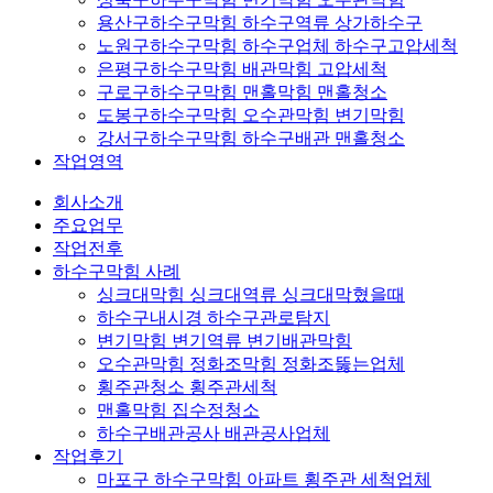
용산구하수구막힘 하수구역류 상가하수구
노원구하수구막힘 하수구업체 하수구고압세척
은평구하수구막힘 배관막힘 고압세척
구로구하수구막힘 맨홀막힘 맨홀청소
도봉구하수구막힘 오수관막힘 변기막힘
강서구하수구막힘 하수구배관 맨홀청소
작업영역
회사소개
주요업무
작업전후
하수구막힘 사례
싱크대막힘 싱크대역류 싱크대막혔을때
하수구내시경 하수구관로탐지
변기막힘 변기역류 변기배관막힘
오수관막힘 정화조막힘 정화조뚫는업체
횡주관청소 횡주관세척
맨홀막힘 집수정청소
하수구배관공사 배관공사업체
작업후기
마포구 하수구막힘 아파트 횡주관 세척업체