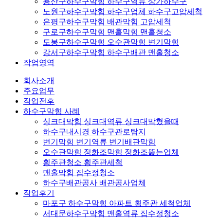
용산구하수구막힘 하수구역류 상가하수구
노원구하수구막힘 하수구업체 하수구고압세척
은평구하수구막힘 배관막힘 고압세척
구로구하수구막힘 맨홀막힘 맨홀청소
도봉구하수구막힘 오수관막힘 변기막힘
강서구하수구막힘 하수구배관 맨홀청소
작업영역
회사소개
주요업무
작업전후
하수구막힘 사례
싱크대막힘 싱크대역류 싱크대막혔을때
하수구내시경 하수구관로탐지
변기막힘 변기역류 변기배관막힘
오수관막힘 정화조막힘 정화조뚫는업체
횡주관청소 횡주관세척
맨홀막힘 집수정청소
하수구배관공사 배관공사업체
작업후기
마포구 하수구막힘 아파트 횡주관 세척업체
서대문하수구막힘 맨홀역류 집수정청소