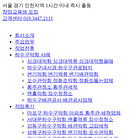
Skip
서울 경기 인천지역 1시간 이내 즉시 출동
to
창업교육생 모집
content
고객센터 010.3447.2111
회사소개
주요업무
작업전후
하수구막힘 사례
싱크대막힘 싱크대역류 싱크대막혔을때
하수구내시경 하수구관로탐지
변기막힘 변기역류 변기배관막힘
오수관막힘 정화조막힘 정화조뚫는업체
횡주관청소 횡주관세척
맨홀막힘 집수정청소
하수구배관공사 배관공사업체
작업후기
마포구 하수구막힘 아파트 횡주관 세척업체
서대문하수구막힘 맨홀역류 집수정청소
강동구하수구막힘 배관막힘 고압세척
성북구하수구막힘 변기막힘 오수관막힘