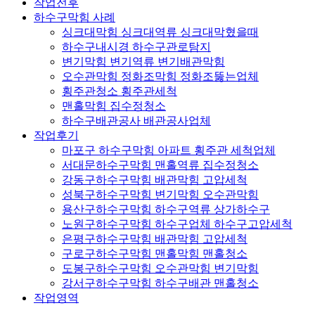
작업전후
하수구막힘 사례
싱크대막힘 싱크대역류 싱크대막혔을때
하수구내시경 하수구관로탐지
변기막힘 변기역류 변기배관막힘
오수관막힘 정화조막힘 정화조뚫는업체
횡주관청소 횡주관세척
맨홀막힘 집수정청소
하수구배관공사 배관공사업체
작업후기
마포구 하수구막힘 아파트 횡주관 세척업체
서대문하수구막힘 맨홀역류 집수정청소
강동구하수구막힘 배관막힘 고압세척
성북구하수구막힘 변기막힘 오수관막힘
용산구하수구막힘 하수구역류 상가하수구
노원구하수구막힘 하수구업체 하수구고압세척
은평구하수구막힘 배관막힘 고압세척
구로구하수구막힘 맨홀막힘 맨홀청소
도봉구하수구막힘 오수관막힘 변기막힘
강서구하수구막힘 하수구배관 맨홀청소
작업영역