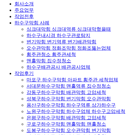
회사소개
주요업무
작업전후
하수구막힘 사례
싱크대막힘 싱크대역류 싱크대막혔을때
하수구내시경 하수구관로탐지
변기막힘 변기역류 변기배관막힘
오수관막힘 정화조막힘 정화조뚫는업체
횡주관청소 횡주관세척
맨홀막힘 집수정청소
하수구배관공사 배관공사업체
작업후기
마포구 하수구막힘 아파트 횡주관 세척업체
서대문하수구막힘 맨홀역류 집수정청소
강동구하수구막힘 배관막힘 고압세척
성북구하수구막힘 변기막힘 오수관막힘
용산구하수구막힘 하수구역류 상가하수구
노원구하수구막힘 하수구업체 하수구고압세척
은평구하수구막힘 배관막힘 고압세척
구로구하수구막힘 맨홀막힘 맨홀청소
도봉구하수구막힘 오수관막힘 변기막힘