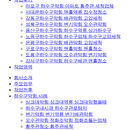
마포구 하수구막힘 아파트 횡주관 세척업체
서대문하수구막힘 맨홀역류 집수정청소
강동구하수구막힘 배관막힘 고압세척
성북구하수구막힘 변기막힘 오수관막힘
용산구하수구막힘 하수구역류 상가하수구
노원구하수구막힘 하수구업체 하수구고압세척
은평구하수구막힘 배관막힘 고압세척
구로구하수구막힘 맨홀막힘 맨홀청소
도봉구하수구막힘 오수관막힘 변기막힘
강서구하수구막힘 하수구배관 맨홀청소
작업영역
회사소개
주요업무
작업전후
하수구막힘 사례
싱크대막힘 싱크대역류 싱크대막혔을때
하수구내시경 하수구관로탐지
변기막힘 변기역류 변기배관막힘
오수관막힘 정화조막힘 정화조뚫는업체
횡주관청소 횡주관세척