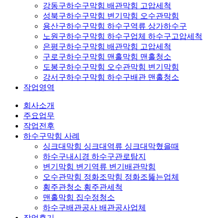
강동구하수구막힘 배관막힘 고압세척
성북구하수구막힘 변기막힘 오수관막힘
용산구하수구막힘 하수구역류 상가하수구
노원구하수구막힘 하수구업체 하수구고압세척
은평구하수구막힘 배관막힘 고압세척
구로구하수구막힘 맨홀막힘 맨홀청소
도봉구하수구막힘 오수관막힘 변기막힘
강서구하수구막힘 하수구배관 맨홀청소
작업영역
회사소개
주요업무
작업전후
하수구막힘 사례
싱크대막힘 싱크대역류 싱크대막혔을때
하수구내시경 하수구관로탐지
변기막힘 변기역류 변기배관막힘
오수관막힘 정화조막힘 정화조뚫는업체
횡주관청소 횡주관세척
맨홀막힘 집수정청소
하수구배관공사 배관공사업체
작업후기