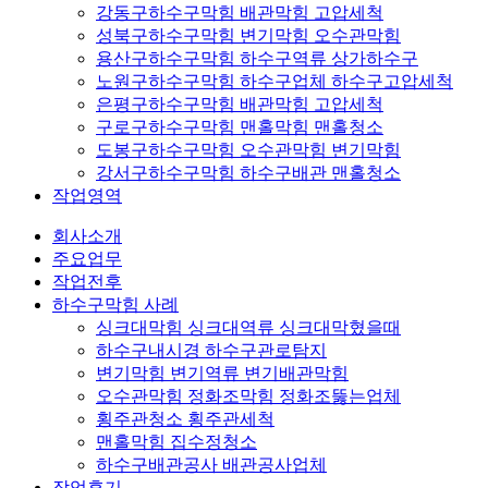
강동구하수구막힘 배관막힘 고압세척
성북구하수구막힘 변기막힘 오수관막힘
용산구하수구막힘 하수구역류 상가하수구
노원구하수구막힘 하수구업체 하수구고압세척
은평구하수구막힘 배관막힘 고압세척
구로구하수구막힘 맨홀막힘 맨홀청소
도봉구하수구막힘 오수관막힘 변기막힘
강서구하수구막힘 하수구배관 맨홀청소
작업영역
회사소개
주요업무
작업전후
하수구막힘 사례
싱크대막힘 싱크대역류 싱크대막혔을때
하수구내시경 하수구관로탐지
변기막힘 변기역류 변기배관막힘
오수관막힘 정화조막힘 정화조뚫는업체
횡주관청소 횡주관세척
맨홀막힘 집수정청소
하수구배관공사 배관공사업체
작업후기