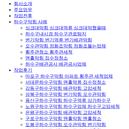
회사소개
주요업무
작업전후
하수구막힘 사례
싱크대막힘 싱크대역류 싱크대막혔을때
하수구내시경 하수구관로탐지
변기막힘 변기역류 변기배관막힘
오수관막힘 정화조막힘 정화조뚫는업체
횡주관청소 횡주관세척
맨홀막힘 집수정청소
하수구배관공사 배관공사업체
작업후기
마포구 하수구막힘 아파트 횡주관 세척업체
서대문하수구막힘 맨홀역류 집수정청소
강동구하수구막힘 배관막힘 고압세척
성북구하수구막힘 변기막힘 오수관막힘
용산구하수구막힘 하수구역류 상가하수구
노원구하수구막힘 하수구업체 하수구고압세척
은평구하수구막힘 배관막힘 고압세척
구로구하수구막힘 맨홀막힘 맨홀청소
도봉구하수구막힘 오수관막힘 변기막힘