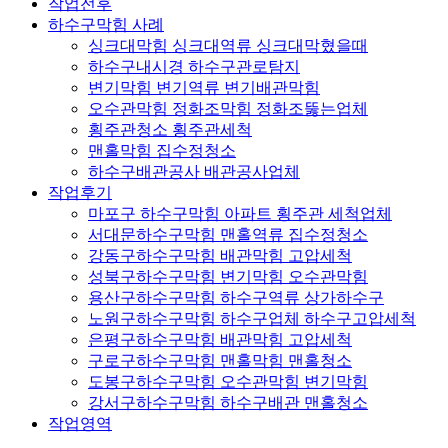
작업전후
하수구막힘 사례
싱크대막힘 싱크대역류 싱크대막혔을때
하수구내시경 하수구관로탐지
변기막힘 변기역류 변기배관막힘
오수관막힘 정화조막힘 정화조뚫는업체
횡주관청소 횡주관세척
맨홀막힘 집수정청소
하수구배관공사 배관공사업체
작업후기
마포구 하수구막힘 아파트 횡주관 세척업체
서대문하수구막힘 맨홀역류 집수정청소
강동구하수구막힘 배관막힘 고압세척
성북구하수구막힘 변기막힘 오수관막힘
용산구하수구막힘 하수구역류 상가하수구
노원구하수구막힘 하수구업체 하수구고압세척
은평구하수구막힘 배관막힘 고압세척
구로구하수구막힘 맨홀막힘 맨홀청소
도봉구하수구막힘 오수관막힘 변기막힘
강서구하수구막힘 하수구배관 맨홀청소
작업영역