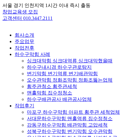
Skip
서울 경기 인천지역 1시간 이내 즉시 출동
to
창업교육생 모집
content
고객센터 010.3447.2111
회사소개
주요업무
작업전후
하수구막힘 사례
싱크대막힘 싱크대역류 싱크대막혔을때
하수구내시경 하수구관로탐지
변기막힘 변기역류 변기배관막힘
오수관막힘 정화조막힘 정화조뚫는업체
횡주관청소 횡주관세척
맨홀막힘 집수정청소
하수구배관공사 배관공사업체
작업후기
마포구 하수구막힘 아파트 횡주관 세척업체
서대문하수구막힘 맨홀역류 집수정청소
강동구하수구막힘 배관막힘 고압세척
성북구하수구막힘 변기막힘 오수관막힘