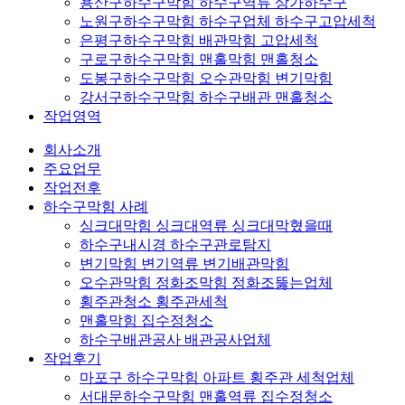
용산구하수구막힘 하수구역류 상가하수구
노원구하수구막힘 하수구업체 하수구고압세척
은평구하수구막힘 배관막힘 고압세척
구로구하수구막힘 맨홀막힘 맨홀청소
도봉구하수구막힘 오수관막힘 변기막힘
강서구하수구막힘 하수구배관 맨홀청소
작업영역
회사소개
주요업무
작업전후
하수구막힘 사례
싱크대막힘 싱크대역류 싱크대막혔을때
하수구내시경 하수구관로탐지
변기막힘 변기역류 변기배관막힘
오수관막힘 정화조막힘 정화조뚫는업체
횡주관청소 횡주관세척
맨홀막힘 집수정청소
하수구배관공사 배관공사업체
작업후기
마포구 하수구막힘 아파트 횡주관 세척업체
서대문하수구막힘 맨홀역류 집수정청소