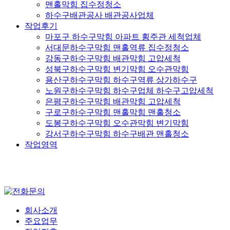
맨홀막힘 집수정청소
하수구배관공사 배관공사업체
작업후기
마포구 하수구막힘 아파트 횡주관 세척업체
서대문하수구막힘 맨홀역류 집수정청소
강동구하수구막힘 배관막힘 고압세척
성북구하수구막힘 변기막힘 오수관막힘
용산구하수구막힘 하수구역류 상가하수구
노원구하수구막힘 하수구업체 하수구고압세척
은평구하수구막힘 배관막힘 고압세척
구로구하수구막힘 맨홀막힘 맨홀청소
도봉구하수구막힘 오수관막힘 변기막힘
강서구하수구막힘 하수구배관 맨홀청소
작업영역
회사소개
주요업무