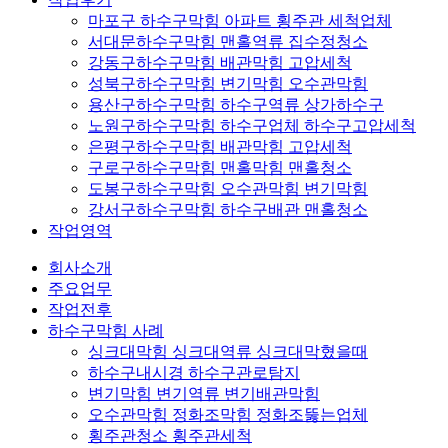
마포구 하수구막힘 아파트 횡주관 세척업체
서대문하수구막힘 맨홀역류 집수정청소
강동구하수구막힘 배관막힘 고압세척
성북구하수구막힘 변기막힘 오수관막힘
용산구하수구막힘 하수구역류 상가하수구
노원구하수구막힘 하수구업체 하수구고압세척
은평구하수구막힘 배관막힘 고압세척
구로구하수구막힘 맨홀막힘 맨홀청소
도봉구하수구막힘 오수관막힘 변기막힘
강서구하수구막힘 하수구배관 맨홀청소
작업영역
회사소개
주요업무
작업전후
하수구막힘 사례
싱크대막힘 싱크대역류 싱크대막혔을때
하수구내시경 하수구관로탐지
변기막힘 변기역류 변기배관막힘
오수관막힘 정화조막힘 정화조뚫는업체
횡주관청소 횡주관세척