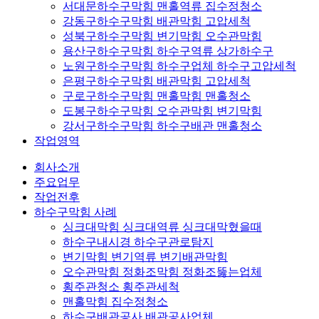
서대문하수구막힘 맨홀역류 집수정청소
강동구하수구막힘 배관막힘 고압세척
성북구하수구막힘 변기막힘 오수관막힘
용산구하수구막힘 하수구역류 상가하수구
노원구하수구막힘 하수구업체 하수구고압세척
은평구하수구막힘 배관막힘 고압세척
구로구하수구막힘 맨홀막힘 맨홀청소
도봉구하수구막힘 오수관막힘 변기막힘
강서구하수구막힘 하수구배관 맨홀청소
작업영역
회사소개
주요업무
작업전후
하수구막힘 사례
싱크대막힘 싱크대역류 싱크대막혔을때
하수구내시경 하수구관로탐지
변기막힘 변기역류 변기배관막힘
오수관막힘 정화조막힘 정화조뚫는업체
횡주관청소 횡주관세척
맨홀막힘 집수정청소
하수구배관공사 배관공사업체