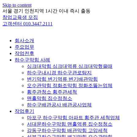
Skip to content
서울 경기 인천지역 1시간 이내 즉시 출동
창업교육생 모집
고객센터 010.3447.2111
회사소개
주요업무
작업전후
하수구막힘 사례
싱크대막힘 싱크대역류 싱크대막혔을때
하수구내시경 하수구관로탐지
변기막힘 변기역류 변기배관막힘
오수관막힘 정화조막힘 정화조뚫는업체
횡주관청소 횡주관세척
맨홀막힘 집수정청소
하수구배관공사 배관공사업체
작업후기
마포구 하수구막힘 아파트 횡주관 세척업체
서대문하수구막힘 맨홀역류 집수정청소
강동구하수구막힘 배관막힘 고압세척
성북구하수구막힘 변기막힘 오수관막힘