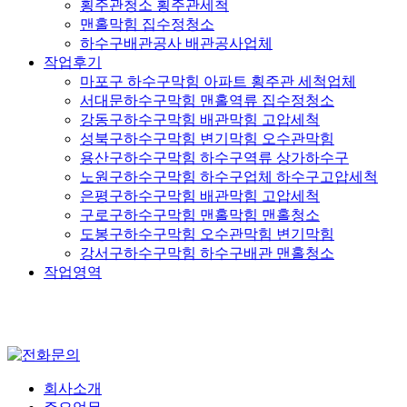
횡주관청소 횡주관세척
맨홀막힘 집수정청소
하수구배관공사 배관공사업체
작업후기
마포구 하수구막힘 아파트 횡주관 세척업체
서대문하수구막힘 맨홀역류 집수정청소
강동구하수구막힘 배관막힘 고압세척
성북구하수구막힘 변기막힘 오수관막힘
용산구하수구막힘 하수구역류 상가하수구
노원구하수구막힘 하수구업체 하수구고압세척
은평구하수구막힘 배관막힘 고압세척
구로구하수구막힘 맨홀막힘 맨홀청소
도봉구하수구막힘 오수관막힘 변기막힘
강서구하수구막힘 하수구배관 맨홀청소
작업영역
회사소개