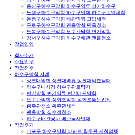
용산구하수구막힘 하수구역류 상가하수구
노원구하수구막힘 하수구업체 하수구고압세척
은평구하수구막힘 배관막힘 고압세척
구로구하수구막힘 맨홀막힘 맨홀청소
도봉구하수구막힘 오수관막힘 변기막힘
강서구하수구막힘 하수구배관 맨홀청소
작업영역
회사소개
주요업무
작업전후
하수구막힘 사례
싱크대막힘 싱크대역류 싱크대막혔을때
하수구내시경 하수구관로탐지
변기막힘 변기역류 변기배관막힘
오수관막힘 정화조막힘 정화조뚫는업체
횡주관청소 횡주관세척
맨홀막힘 집수정청소
하수구배관공사 배관공사업체
작업후기
마포구 하수구막힘 아파트 횡주관 세척업체