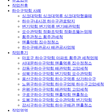
주요업무
작업전후
하수구막힘 사례
싱크대막힘 싱크대역류 싱크대막혔을때
하수구내시경 하수구관로탐지
변기막힘 변기역류 변기배관막힘
오수관막힘 정화조막힘 정화조뚫는업체
횡주관청소 횡주관세척
맨홀막힘 집수정청소
하수구배관공사 배관공사업체
작업후기
마포구 하수구막힘 아파트 횡주관 세척업체
서대문하수구막힘 맨홀역류 집수정청소
강동구하수구막힘 배관막힘 고압세척
성북구하수구막힘 변기막힘 오수관막힘
용산구하수구막힘 하수구역류 상가하수구
노원구하수구막힘 하수구업체 하수구고압세척
은평구하수구막힘 배관막힘 고압세척
구로구하수구막힘 맨홀막힘 맨홀청소
도봉구하수구막힘 오수관막힘 변기막힘
강서구하수구막힘 하수구배관 맨홀청소
작업영역