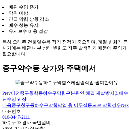
배관 수명 증가
악취 예방
긴급 막힘 상황 감소
배수 성능 유지
유지보수 비용 절감
특히 오래된 건물일수록 정기 점검이 중요하며, 계절 변화가 큰
시기에는 배관 내부 상태 변화도 자주 발생하기 때문에 주의가
필요합니다.
중구약수동 상가와 주택에서
Prev
이전
중구황학동하수구막힘근본원인 해결 재발방지및배수
관수명 연장
다음
중구청구동하수구막힘낙엽 흙 이무질등으로 막힐경우
Nex
대표번호
010-3447-2111
하수구 해결사 국민설비
365일 24시간 상담출동