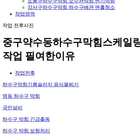
도봉구하수구막힘 오수관막힘 변기막힘
강서구하수구막힘 하수구배관 맨홀청소
작업영역
작업 전후사진
중구약수동하수구막힘스케일
작업 필여한이유
작업전후
하수구막힘기름슬러지 음식물찌기
명동 하수구 막힘
국민설비
하수구 막힘 긴급출동
하수구 막힘 보험처리