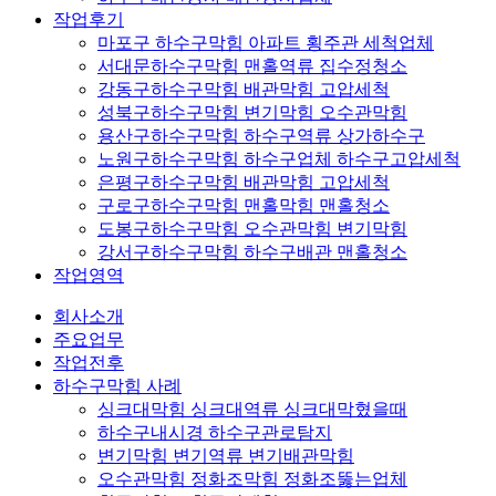
작업후기
마포구 하수구막힘 아파트 횡주관 세척업체
서대문하수구막힘 맨홀역류 집수정청소
강동구하수구막힘 배관막힘 고압세척
성북구하수구막힘 변기막힘 오수관막힘
용산구하수구막힘 하수구역류 상가하수구
노원구하수구막힘 하수구업체 하수구고압세척
은평구하수구막힘 배관막힘 고압세척
구로구하수구막힘 맨홀막힘 맨홀청소
도봉구하수구막힘 오수관막힘 변기막힘
강서구하수구막힘 하수구배관 맨홀청소
작업영역
회사소개
주요업무
작업전후
하수구막힘 사례
싱크대막힘 싱크대역류 싱크대막혔을때
하수구내시경 하수구관로탐지
변기막힘 변기역류 변기배관막힘
오수관막힘 정화조막힘 정화조뚫는업체