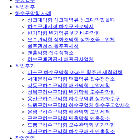
주요업무
작업전후
하수구막힘 사례
싱크대막힘 싱크대역류 싱크대막혔을때
하수구내시경 하수구관로탐지
변기막힘 변기역류 변기배관막힘
오수관막힘 정화조막힘 정화조뚫는업체
횡주관청소 횡주관세척
맨홀막힘 집수정청소
하수구배관공사 배관공사업체
작업후기
마포구 하수구막힘 아파트 횡주관 세척업체
서대문하수구막힘 맨홀역류 집수정청소
강동구하수구막힘 배관막힘 고압세척
성북구하수구막힘 변기막힘 오수관막힘
용산구하수구막힘 하수구역류 상가하수구
노원구하수구막힘 하수구업체 하수구고압세척
은평구하수구막힘 배관막힘 고압세척
구로구하수구막힘 맨홀막힘 맨홀청소
도봉구하수구막힘 오수관막힘 변기막힘
강서구하수구막힘 하수구배관 맨홀청소
작업영역