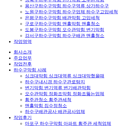
용산구하수구막힘 하수구역류 상가하수구
노원구하수구막힘 하수구업체 하수구고압세척
은평구하수구막힘 배관막힘 고압세척
구로구하수구막힘 맨홀막힘 맨홀청소
도봉구하수구막힘 오수관막힘 변기막힘
강서구하수구막힘 하수구배관 맨홀청소
작업영역
회사소개
주요업무
작업전후
하수구막힘 사례
싱크대막힘 싱크대역류 싱크대막혔을때
하수구내시경 하수구관로탐지
변기막힘 변기역류 변기배관막힘
오수관막힘 정화조막힘 정화조뚫는업체
횡주관청소 횡주관세척
맨홀막힘 집수정청소
하수구배관공사 배관공사업체
작업후기
마포구 하수구막힘 아파트 횡주관 세척업체