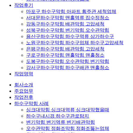
작업후기
마포구 하수구막힘 아파트 횡주관 세척업체
서대문하수구막힘 맨홀역류 집수정청소
강동구하수구막힘 배관막힘 고압세척
성북구하수구막힘 변기막힘 오수관막힘
용산구하수구막힘 하수구역류 상가하수구
노원구하수구막힘 하수구업체 하수구고압세척
은평구하수구막힘 배관막힘 고압세척
구로구하수구막힘 맨홀막힘 맨홀청소
도봉구하수구막힘 오수관막힘 변기막힘
강서구하수구막힘 하수구배관 맨홀청소
작업영역
회사소개
주요업무
작업전후
하수구막힘 사례
싱크대막힘 싱크대역류 싱크대막혔을때
하수구내시경 하수구관로탐지
변기막힘 변기역류 변기배관막힘
오수관막힘 정화조막힘 정화조뚫는업체