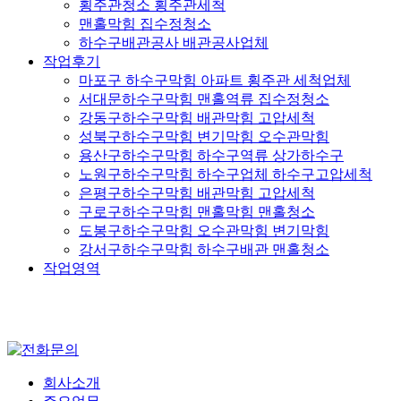
횡주관청소 횡주관세척
맨홀막힘 집수정청소
하수구배관공사 배관공사업체
작업후기
마포구 하수구막힘 아파트 횡주관 세척업체
서대문하수구막힘 맨홀역류 집수정청소
강동구하수구막힘 배관막힘 고압세척
성북구하수구막힘 변기막힘 오수관막힘
용산구하수구막힘 하수구역류 상가하수구
노원구하수구막힘 하수구업체 하수구고압세척
은평구하수구막힘 배관막힘 고압세척
구로구하수구막힘 맨홀막힘 맨홀청소
도봉구하수구막힘 오수관막힘 변기막힘
강서구하수구막힘 하수구배관 맨홀청소
작업영역
회사소개