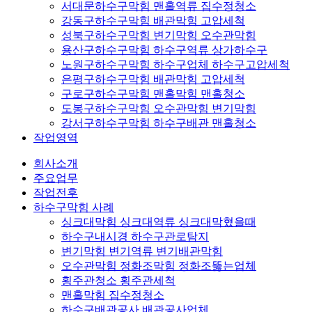
서대문하수구막힘 맨홀역류 집수정청소
강동구하수구막힘 배관막힘 고압세척
성북구하수구막힘 변기막힘 오수관막힘
용산구하수구막힘 하수구역류 상가하수구
노원구하수구막힘 하수구업체 하수구고압세척
은평구하수구막힘 배관막힘 고압세척
구로구하수구막힘 맨홀막힘 맨홀청소
도봉구하수구막힘 오수관막힘 변기막힘
강서구하수구막힘 하수구배관 맨홀청소
작업영역
회사소개
주요업무
작업전후
하수구막힘 사례
싱크대막힘 싱크대역류 싱크대막혔을때
하수구내시경 하수구관로탐지
변기막힘 변기역류 변기배관막힘
오수관막힘 정화조막힘 정화조뚫는업체
횡주관청소 횡주관세척
맨홀막힘 집수정청소
하수구배관공사 배관공사업체