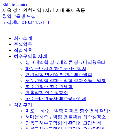
Skip to content
서울 경기 인천지역 1시간 이내 즉시 출동
창업교육생 모집
고객센터 010.3447.2111
회사소개
주요업무
작업전후
하수구막힘 사례
싱크대막힘 싱크대역류 싱크대막혔을때
하수구내시경 하수구관로탐지
변기막힘 변기역류 변기배관막힘
오수관막힘 정화조막힘 정화조뚫는업체
횡주관청소 횡주관세척
맨홀막힘 집수정청소
하수구배관공사 배관공사업체
작업후기
마포구 하수구막힘 아파트 횡주관 세척업체
서대문하수구막힘 맨홀역류 집수정청소
강동구하수구막힘 배관막힘 고압세척
성북구하수구막힘 변기막힘 오수관막힘