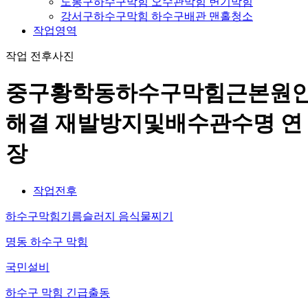
도봉구하수구막힘 오수관막힘 변기막힘
강서구하수구막힘 하수구배관 맨홀청소
작업영역
작업 전후사진
중구황학동하수구막힘근본원
해결 재발방지및배수관수명 연
장
작업전후
하수구막힘기름슬러지 음식물찌기
명동 하수구 막힘
국민설비
하수구 막힘 긴급출동