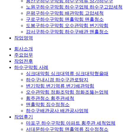
용산구하수구막힘 하수구역류 상가하수구
노원구하수구막힘 하수구업체 하수구고압세척
은평구하수구막힘 배관막힘 고압세척
구로구하수구막힘 맨홀막힘 맨홀청소
도봉구하수구막힘 오수관막힘 변기막힘
강서구하수구막힘 하수구배관 맨홀청소
작업영역
회사소개
주요업무
작업전후
하수구막힘 사례
싱크대막힘 싱크대역류 싱크대막혔을때
하수구내시경 하수구관로탐지
변기막힘 변기역류 변기배관막힘
오수관막힘 정화조막힘 정화조뚫는업체
횡주관청소 횡주관세척
맨홀막힘 집수정청소
하수구배관공사 배관공사업체
작업후기
마포구 하수구막힘 아파트 횡주관 세척업체
서대문하수구막힘 맨홀역류 집수정청소