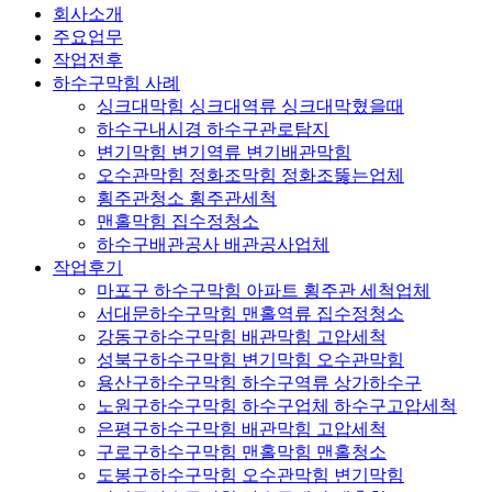
회사소개
주요업무
작업전후
하수구막힘 사례
싱크대막힘 싱크대역류 싱크대막혔을때
하수구내시경 하수구관로탐지
변기막힘 변기역류 변기배관막힘
오수관막힘 정화조막힘 정화조뚫는업체
횡주관청소 횡주관세척
맨홀막힘 집수정청소
하수구배관공사 배관공사업체
작업후기
마포구 하수구막힘 아파트 횡주관 세척업체
서대문하수구막힘 맨홀역류 집수정청소
강동구하수구막힘 배관막힘 고압세척
성북구하수구막힘 변기막힘 오수관막힘
용산구하수구막힘 하수구역류 상가하수구
노원구하수구막힘 하수구업체 하수구고압세척
은평구하수구막힘 배관막힘 고압세척
구로구하수구막힘 맨홀막힘 맨홀청소
도봉구하수구막힘 오수관막힘 변기막힘