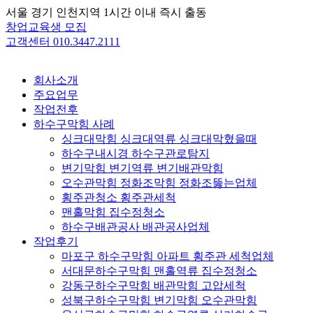
Skip
서울 경기 인천지역 1시간 이내 즉시 출동
to
창업교육생 모집
content
고객센터 010.3447.2111
회사소개
주요업무
작업전후
하수구막힘 사례
싱크대막힘 싱크대역류 싱크대막혔을때
하수구내시경 하수구관로탐지
변기막힘 변기역류 변기배관막힘
오수관막힘 정화조막힘 정화조뚫는업체
횡주관청소 횡주관세척
맨홀막힘 집수정청소
하수구배관공사 배관공사업체
작업후기
마포구 하수구막힘 아파트 횡주관 세척업체
서대문하수구막힘 맨홀역류 집수정청소
강동구하수구막힘 배관막힘 고압세척
성북구하수구막힘 변기막힘 오수관막힘