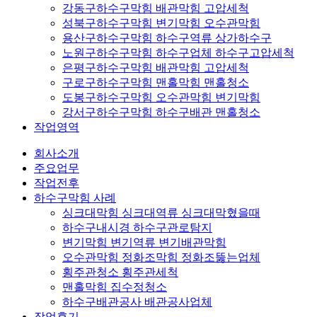
강동구하수구막힘 배관막힘 고압세척
성북구하수구막힘 변기막힘 오수관막힘
용산구하수구막힘 하수구역류 상가하수구
노원구하수구막힘 하수구업체 하수구고압세척
은평구하수구막힘 배관막힘 고압세척
구로구하수구막힘 맨홀막힘 맨홀청소
도봉구하수구막힘 오수관막힘 변기막힘
강서구하수구막힘 하수구배관 맨홀청소
작업영역
회사소개
주요업무
작업전후
하수구막힘 사례
싱크대막힘 싱크대역류 싱크대막혔을때
하수구내시경 하수구관로탐지
변기막힘 변기역류 변기배관막힘
오수관막힘 정화조막힘 정화조뚫는업체
횡주관청소 횡주관세척
맨홀막힘 집수정청소
하수구배관공사 배관공사업체
작업후기