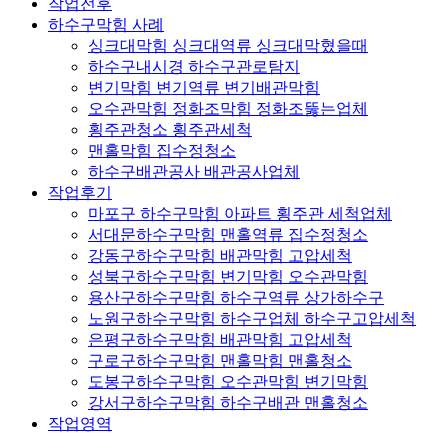
작업전후
하수구막힘 사례
싱크대막힘 싱크대역류 싱크대막혔을때
하수구내시경 하수구관로탐지
변기막힘 변기역류 변기배관막힘
오수관막힘 정화조막힘 정화조뚫는업체
횡주관청소 횡주관세척
맨홀막힘 집수정청소
하수구배관공사 배관공사업체
작업후기
마포구 하수구막힘 아파트 횡주관 세척업체
서대문하수구막힘 맨홀역류 집수정청소
강동구하수구막힘 배관막힘 고압세척
성북구하수구막힘 변기막힘 오수관막힘
용산구하수구막힘 하수구역류 상가하수구
노원구하수구막힘 하수구업체 하수구고압세척
은평구하수구막힘 배관막힘 고압세척
구로구하수구막힘 맨홀막힘 맨홀청소
도봉구하수구막힘 오수관막힘 변기막힘
강서구하수구막힘 하수구배관 맨홀청소
작업영역