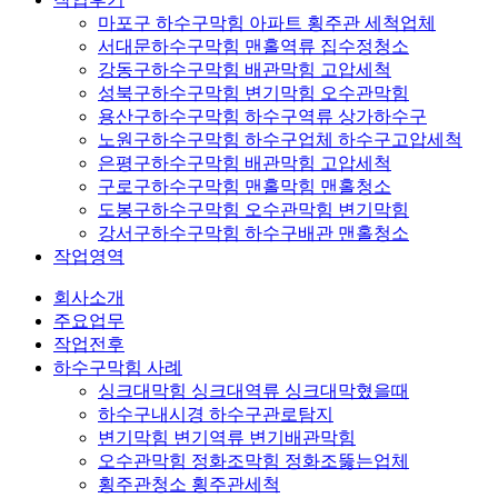
마포구 하수구막힘 아파트 횡주관 세척업체
서대문하수구막힘 맨홀역류 집수정청소
강동구하수구막힘 배관막힘 고압세척
성북구하수구막힘 변기막힘 오수관막힘
용산구하수구막힘 하수구역류 상가하수구
노원구하수구막힘 하수구업체 하수구고압세척
은평구하수구막힘 배관막힘 고압세척
구로구하수구막힘 맨홀막힘 맨홀청소
도봉구하수구막힘 오수관막힘 변기막힘
강서구하수구막힘 하수구배관 맨홀청소
작업영역
회사소개
주요업무
작업전후
하수구막힘 사례
싱크대막힘 싱크대역류 싱크대막혔을때
하수구내시경 하수구관로탐지
변기막힘 변기역류 변기배관막힘
오수관막힘 정화조막힘 정화조뚫는업체
횡주관청소 횡주관세척