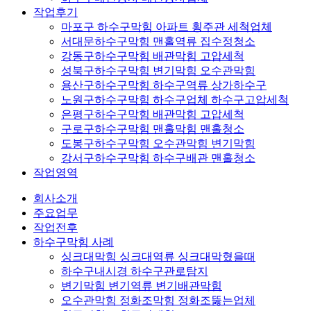
작업후기
마포구 하수구막힘 아파트 횡주관 세척업체
서대문하수구막힘 맨홀역류 집수정청소
강동구하수구막힘 배관막힘 고압세척
성북구하수구막힘 변기막힘 오수관막힘
용산구하수구막힘 하수구역류 상가하수구
노원구하수구막힘 하수구업체 하수구고압세척
은평구하수구막힘 배관막힘 고압세척
구로구하수구막힘 맨홀막힘 맨홀청소
도봉구하수구막힘 오수관막힘 변기막힘
강서구하수구막힘 하수구배관 맨홀청소
작업영역
회사소개
주요업무
작업전후
하수구막힘 사례
싱크대막힘 싱크대역류 싱크대막혔을때
하수구내시경 하수구관로탐지
변기막힘 변기역류 변기배관막힘
오수관막힘 정화조막힘 정화조뚫는업체