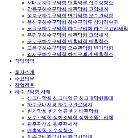
서대문하수구막힘 맨홀역류 집수정청소
강동구하수구막힘 배관막힘 고압세척
성북구하수구막힘 변기막힘 오수관막힘
용산구하수구막힘 하수구역류 상가하수구
노원구하수구막힘 하수구업체 하수구고압세척
은평구하수구막힘 배관막힘 고압세척
구로구하수구막힘 맨홀막힘 맨홀청소
도봉구하수구막힘 오수관막힘 변기막힘
강서구하수구막힘 하수구배관 맨홀청소
작업영역
회사소개
주요업무
작업전후
하수구막힘 사례
싱크대막힘 싱크대역류 싱크대막혔을때
하수구내시경 하수구관로탐지
변기막힘 변기역류 변기배관막힘
오수관막힘 정화조막힘 정화조뚫는업체
횡주관청소 횡주관세척
맨홀막힘 집수정청소
하수구배관공사 배관공사업체