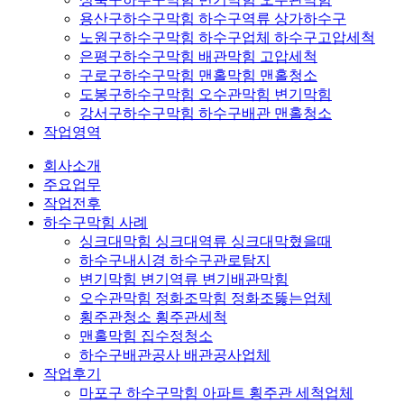
용산구하수구막힘 하수구역류 상가하수구
노원구하수구막힘 하수구업체 하수구고압세척
은평구하수구막힘 배관막힘 고압세척
구로구하수구막힘 맨홀막힘 맨홀청소
도봉구하수구막힘 오수관막힘 변기막힘
강서구하수구막힘 하수구배관 맨홀청소
작업영역
회사소개
주요업무
작업전후
하수구막힘 사례
싱크대막힘 싱크대역류 싱크대막혔을때
하수구내시경 하수구관로탐지
변기막힘 변기역류 변기배관막힘
오수관막힘 정화조막힘 정화조뚫는업체
횡주관청소 횡주관세척
맨홀막힘 집수정청소
하수구배관공사 배관공사업체
작업후기
마포구 하수구막힘 아파트 횡주관 세척업체