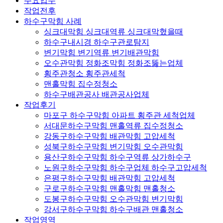
주요업무
작업전후
하수구막힘 사례
싱크대막힘 싱크대역류 싱크대막혔을때
하수구내시경 하수구관로탐지
변기막힘 변기역류 변기배관막힘
오수관막힘 정화조막힘 정화조뚫는업체
횡주관청소 횡주관세척
맨홀막힘 집수정청소
하수구배관공사 배관공사업체
작업후기
마포구 하수구막힘 아파트 횡주관 세척업체
서대문하수구막힘 맨홀역류 집수정청소
강동구하수구막힘 배관막힘 고압세척
성북구하수구막힘 변기막힘 오수관막힘
용산구하수구막힘 하수구역류 상가하수구
노원구하수구막힘 하수구업체 하수구고압세척
은평구하수구막힘 배관막힘 고압세척
구로구하수구막힘 맨홀막힘 맨홀청소
도봉구하수구막힘 오수관막힘 변기막힘
강서구하수구막힘 하수구배관 맨홀청소
작업영역