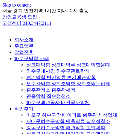
Skip to content
서울 경기 인천지역 1시간 이내 즉시 출동
창업교육생 모집
고객센터 010.3447.2111
회사소개
주요업무
작업전후
하수구막힘 사례
싱크대막힘 싱크대역류 싱크대막혔을때
하수구내시경 하수구관로탐지
변기막힘 변기역류 변기배관막힘
오수관막힘 정화조막힘 정화조뚫는업체
횡주관청소 횡주관세척
맨홀막힘 집수정청소
하수구배관공사 배관공사업체
작업후기
마포구 하수구막힘 아파트 횡주관 세척업체
서대문하수구막힘 맨홀역류 집수정청소
강동구하수구막힘 배관막힘 고압세척
성북구하수구막힘 변기막힘 오수관막힘