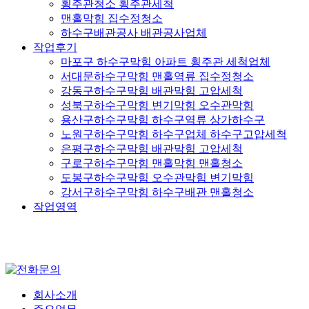
횡주관청소 횡주관세척
맨홀막힘 집수정청소
하수구배관공사 배관공사업체
작업후기
마포구 하수구막힘 아파트 횡주관 세척업체
서대문하수구막힘 맨홀역류 집수정청소
강동구하수구막힘 배관막힘 고압세척
성북구하수구막힘 변기막힘 오수관막힘
용산구하수구막힘 하수구역류 상가하수구
노원구하수구막힘 하수구업체 하수구고압세척
은평구하수구막힘 배관막힘 고압세척
구로구하수구막힘 맨홀막힘 맨홀청소
도봉구하수구막힘 오수관막힘 변기막힘
강서구하수구막힘 하수구배관 맨홀청소
작업영역
회사소개