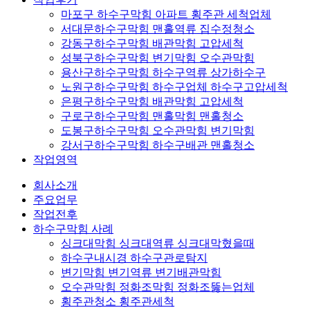
마포구 하수구막힘 아파트 횡주관 세척업체
서대문하수구막힘 맨홀역류 집수정청소
강동구하수구막힘 배관막힘 고압세척
성북구하수구막힘 변기막힘 오수관막힘
용산구하수구막힘 하수구역류 상가하수구
노원구하수구막힘 하수구업체 하수구고압세척
은평구하수구막힘 배관막힘 고압세척
구로구하수구막힘 맨홀막힘 맨홀청소
도봉구하수구막힘 오수관막힘 변기막힘
강서구하수구막힘 하수구배관 맨홀청소
작업영역
회사소개
주요업무
작업전후
하수구막힘 사례
싱크대막힘 싱크대역류 싱크대막혔을때
하수구내시경 하수구관로탐지
변기막힘 변기역류 변기배관막힘
오수관막힘 정화조막힘 정화조뚫는업체
횡주관청소 횡주관세척