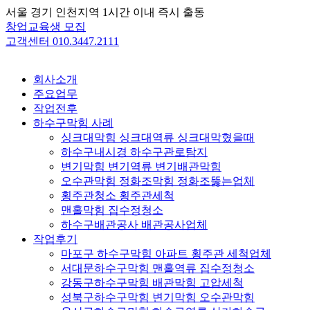
Skip
서울 경기 인천지역 1시간 이내 즉시 출동
to
창업교육생 모집
content
고객센터 010.3447.2111
회사소개
주요업무
작업전후
하수구막힘 사례
싱크대막힘 싱크대역류 싱크대막혔을때
하수구내시경 하수구관로탐지
변기막힘 변기역류 변기배관막힘
오수관막힘 정화조막힘 정화조뚫는업체
횡주관청소 횡주관세척
맨홀막힘 집수정청소
하수구배관공사 배관공사업체
작업후기
마포구 하수구막힘 아파트 횡주관 세척업체
서대문하수구막힘 맨홀역류 집수정청소
강동구하수구막힘 배관막힘 고압세척
성북구하수구막힘 변기막힘 오수관막힘