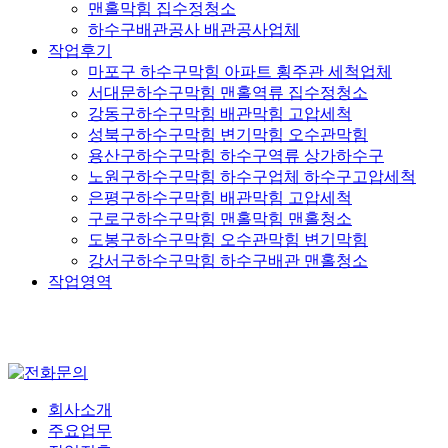
맨홀막힘 집수정청소
하수구배관공사 배관공사업체
작업후기
마포구 하수구막힘 아파트 횡주관 세척업체
서대문하수구막힘 맨홀역류 집수정청소
강동구하수구막힘 배관막힘 고압세척
성북구하수구막힘 변기막힘 오수관막힘
용산구하수구막힘 하수구역류 상가하수구
노원구하수구막힘 하수구업체 하수구고압세척
은평구하수구막힘 배관막힘 고압세척
구로구하수구막힘 맨홀막힘 맨홀청소
도봉구하수구막힘 오수관막힘 변기막힘
강서구하수구막힘 하수구배관 맨홀청소
작업영역
회사소개
주요업무