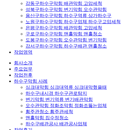
강동구하수구막힘 배관막힘 고압세척
성북구하수구막힘 변기막힘 오수관막힘
용산구하수구막힘 하수구역류 상가하수구
노원구하수구막힘 하수구업체 하수구고압세척
은평구하수구막힘 배관막힘 고압세척
구로구하수구막힘 맨홀막힘 맨홀청소
도봉구하수구막힘 오수관막힘 변기막힘
강서구하수구막힘 하수구배관 맨홀청소
작업영역
회사소개
주요업무
작업전후
하수구막힘 사례
싱크대막힘 싱크대역류 싱크대막혔을때
하수구내시경 하수구관로탐지
변기막힘 변기역류 변기배관막힘
오수관막힘 정화조막힘 정화조뚫는업체
횡주관청소 횡주관세척
맨홀막힘 집수정청소
하수구배관공사 배관공사업체
작업후기