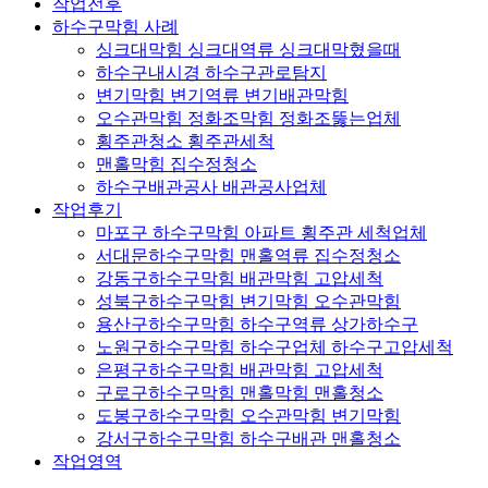
작업전후
하수구막힘 사례
싱크대막힘 싱크대역류 싱크대막혔을때
하수구내시경 하수구관로탐지
변기막힘 변기역류 변기배관막힘
오수관막힘 정화조막힘 정화조뚫는업체
횡주관청소 횡주관세척
맨홀막힘 집수정청소
하수구배관공사 배관공사업체
작업후기
마포구 하수구막힘 아파트 횡주관 세척업체
서대문하수구막힘 맨홀역류 집수정청소
강동구하수구막힘 배관막힘 고압세척
성북구하수구막힘 변기막힘 오수관막힘
용산구하수구막힘 하수구역류 상가하수구
노원구하수구막힘 하수구업체 하수구고압세척
은평구하수구막힘 배관막힘 고압세척
구로구하수구막힘 맨홀막힘 맨홀청소
도봉구하수구막힘 오수관막힘 변기막힘
강서구하수구막힘 하수구배관 맨홀청소
작업영역