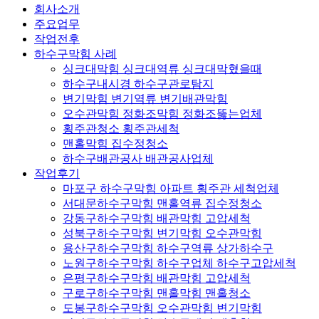
회사소개
주요업무
작업전후
하수구막힘 사례
싱크대막힘 싱크대역류 싱크대막혔을때
하수구내시경 하수구관로탐지
변기막힘 변기역류 변기배관막힘
오수관막힘 정화조막힘 정화조뚫는업체
횡주관청소 횡주관세척
맨홀막힘 집수정청소
하수구배관공사 배관공사업체
작업후기
마포구 하수구막힘 아파트 횡주관 세척업체
서대문하수구막힘 맨홀역류 집수정청소
강동구하수구막힘 배관막힘 고압세척
성북구하수구막힘 변기막힘 오수관막힘
용산구하수구막힘 하수구역류 상가하수구
노원구하수구막힘 하수구업체 하수구고압세척
은평구하수구막힘 배관막힘 고압세척
구로구하수구막힘 맨홀막힘 맨홀청소
도봉구하수구막힘 오수관막힘 변기막힘