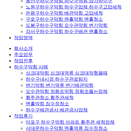
용산구하수구막힘 하수구역류 상가하수구
노원구하수구막힘 하수구업체 하수구고압세척
은평구하수구막힘 배관막힘 고압세척
구로구하수구막힘 맨홀막힘 맨홀청소
도봉구하수구막힘 오수관막힘 변기막힘
강서구하수구막힘 하수구배관 맨홀청소
작업영역
회사소개
주요업무
작업전후
하수구막힘 사례
싱크대막힘 싱크대역류 싱크대막혔을때
하수구내시경 하수구관로탐지
변기막힘 변기역류 변기배관막힘
오수관막힘 정화조막힘 정화조뚫는업체
횡주관청소 횡주관세척
맨홀막힘 집수정청소
하수구배관공사 배관공사업체
작업후기
마포구 하수구막힘 아파트 횡주관 세척업체
서대문하수구막힘 맨홀역류 집수정청소