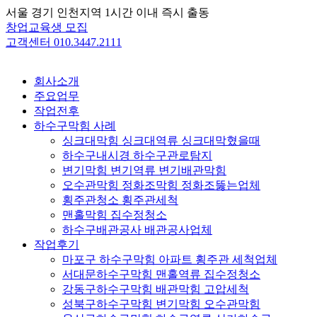
Skip
서울 경기 인천지역 1시간 이내 즉시 출동
to
창업교육생 모집
content
고객센터 010.3447.2111
회사소개
주요업무
작업전후
하수구막힘 사례
싱크대막힘 싱크대역류 싱크대막혔을때
하수구내시경 하수구관로탐지
변기막힘 변기역류 변기배관막힘
오수관막힘 정화조막힘 정화조뚫는업체
횡주관청소 횡주관세척
맨홀막힘 집수정청소
하수구배관공사 배관공사업체
작업후기
마포구 하수구막힘 아파트 횡주관 세척업체
서대문하수구막힘 맨홀역류 집수정청소
강동구하수구막힘 배관막힘 고압세척
성북구하수구막힘 변기막힘 오수관막힘