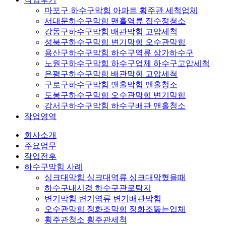
마포구 하수구막힘 아파트 횡주관 세척업체
서대문하수구막힘 맨홀역류 집수정청소
강동구하수구막힘 배관막힘 고압세척
성북구하수구막힘 변기막힘 오수관막힘
용산구하수구막힘 하수구역류 상가하수구
노원구하수구막힘 하수구업체 하수구고압세척
은평구하수구막힘 배관막힘 고압세척
구로구하수구막힘 맨홀막힘 맨홀청소
도봉구하수구막힘 오수관막힘 변기막힘
강서구하수구막힘 하수구배관 맨홀청소
작업영역
회사소개
주요업무
작업전후
하수구막힘 사례
싱크대막힘 싱크대역류 싱크대막혔을때
하수구내시경 하수구관로탐지
변기막힘 변기역류 변기배관막힘
오수관막힘 정화조막힘 정화조뚫는업체
횡주관청소 횡주관세척