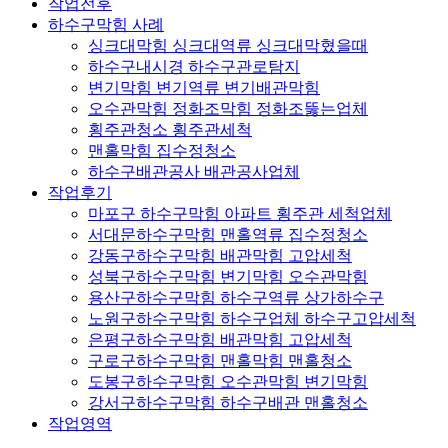
작업전후
하수구막힘 사례
싱크대막힘 싱크대역류 싱크대막혔을때
하수구내시경 하수구관로탐지
변기막힘 변기역류 변기배관막힘
오수관막힘 정화조막힘 정화조뚫는업체
횡주관청소 횡주관세척
맨홀막힘 집수정청소
하수구배관공사 배관공사업체
작업후기
마포구 하수구막힘 아파트 횡주관 세척업체
서대문하수구막힘 맨홀역류 집수정청소
강동구하수구막힘 배관막힘 고압세척
성북구하수구막힘 변기막힘 오수관막힘
용산구하수구막힘 하수구역류 상가하수구
노원구하수구막힘 하수구업체 하수구고압세척
은평구하수구막힘 배관막힘 고압세척
구로구하수구막힘 맨홀막힘 맨홀청소
도봉구하수구막힘 오수관막힘 변기막힘
강서구하수구막힘 하수구배관 맨홀청소
작업영역