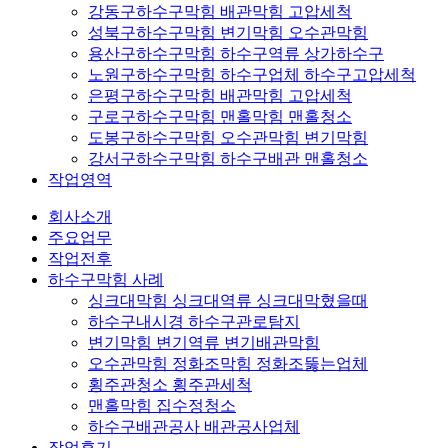
강동구하수구막힘 배관막힘 고압세척
성북구하수구막힘 변기막힘 오수관막힘
용산구하수구막힘 하수구역류 상가하수구
노원구하수구막힘 하수구업체 하수구고압세척
은평구하수구막힘 배관막힘 고압세척
구로구하수구막힘 맨홀막힘 맨홀청소
도봉구하수구막힘 오수관막힘 변기막힘
강서구하수구막힘 하수구배관 맨홀청소
작업영역
회사소개
주요업무
작업전후
하수구막힘 사례
싱크대막힘 싱크대역류 싱크대막혔을때
하수구내시경 하수구관로탐지
변기막힘 변기역류 변기배관막힘
오수관막힘 정화조막힘 정화조뚫는업체
횡주관청소 횡주관세척
맨홀막힘 집수정청소
하수구배관공사 배관공사업체
작업후기