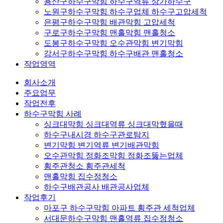
용산구하수구막힘 하수구역류 상가하수구
노원구하수구막힘 하수구업체 하수구고압세척
은평구하수구막힘 배관막힘 고압세척
구로구하수구막힘 맨홀막힘 맨홀청소
도봉구하수구막힘 오수관막힘 변기막힘
강서구하수구막힘 하수구배관 맨홀청소
작업영역
회사소개
주요업무
작업전후
하수구막힘 사례
싱크대막힘 싱크대역류 싱크대막혔을때
하수구내시경 하수구관로탐지
변기막힘 변기역류 변기배관막힘
오수관막힘 정화조막힘 정화조뚫는업체
횡주관청소 횡주관세척
맨홀막힘 집수정청소
하수구배관공사 배관공사업체
작업후기
마포구 하수구막힘 아파트 횡주관 세척업체
서대문하수구막힘 맨홀역류 집수정청소