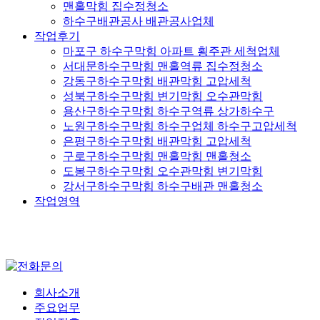
맨홀막힘 집수정청소
하수구배관공사 배관공사업체
작업후기
마포구 하수구막힘 아파트 횡주관 세척업체
서대문하수구막힘 맨홀역류 집수정청소
강동구하수구막힘 배관막힘 고압세척
성북구하수구막힘 변기막힘 오수관막힘
용산구하수구막힘 하수구역류 상가하수구
노원구하수구막힘 하수구업체 하수구고압세척
은평구하수구막힘 배관막힘 고압세척
구로구하수구막힘 맨홀막힘 맨홀청소
도봉구하수구막힘 오수관막힘 변기막힘
강서구하수구막힘 하수구배관 맨홀청소
작업영역
회사소개
주요업무