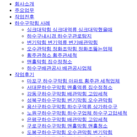
회사소개
주요업무
작업전후
하수구막힘 사례
싱크대막힘 싱크대역류 싱크대막혔을때
하수구내시경 하수구관로탐지
변기막힘 변기역류 변기배관막힘
오수관막힘 정화조막힘 정화조뚫는업체
횡주관청소 횡주관세척
맨홀막힘 집수정청소
하수구배관공사 배관공사업체
작업후기
마포구 하수구막힘 아파트 횡주관 세척업체
서대문하수구막힘 맨홀역류 집수정청소
강동구하수구막힘 배관막힘 고압세척
성북구하수구막힘 변기막힘 오수관막힘
용산구하수구막힘 하수구역류 상가하수구
노원구하수구막힘 하수구업체 하수구고압세척
은평구하수구막힘 배관막힘 고압세척
구로구하수구막힘 맨홀막힘 맨홀청소
도봉구하수구막힘 오수관막힘 변기막힘