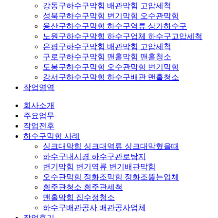
강동구하수구막힘 배관막힘 고압세척
성북구하수구막힘 변기막힘 오수관막힘
용산구하수구막힘 하수구역류 상가하수구
노원구하수구막힘 하수구업체 하수구고압세척
은평구하수구막힘 배관막힘 고압세척
구로구하수구막힘 맨홀막힘 맨홀청소
도봉구하수구막힘 오수관막힘 변기막힘
강서구하수구막힘 하수구배관 맨홀청소
작업영역
회사소개
주요업무
작업전후
하수구막힘 사례
싱크대막힘 싱크대역류 싱크대막혔을때
하수구내시경 하수구관로탐지
변기막힘 변기역류 변기배관막힘
오수관막힘 정화조막힘 정화조뚫는업체
횡주관청소 횡주관세척
맨홀막힘 집수정청소
하수구배관공사 배관공사업체
작업후기