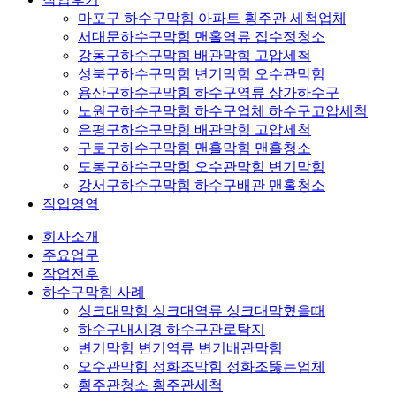
마포구 하수구막힘 아파트 횡주관 세척업체
서대문하수구막힘 맨홀역류 집수정청소
강동구하수구막힘 배관막힘 고압세척
성북구하수구막힘 변기막힘 오수관막힘
용산구하수구막힘 하수구역류 상가하수구
노원구하수구막힘 하수구업체 하수구고압세척
은평구하수구막힘 배관막힘 고압세척
구로구하수구막힘 맨홀막힘 맨홀청소
도봉구하수구막힘 오수관막힘 변기막힘
강서구하수구막힘 하수구배관 맨홀청소
작업영역
회사소개
주요업무
작업전후
하수구막힘 사례
싱크대막힘 싱크대역류 싱크대막혔을때
하수구내시경 하수구관로탐지
변기막힘 변기역류 변기배관막힘
오수관막힘 정화조막힘 정화조뚫는업체
횡주관청소 횡주관세척