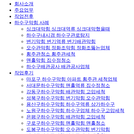
회사소개
주요업무
작업전후
하수구막힘 사례
싱크대막힘 싱크대역류 싱크대막혔을때
하수구내시경 하수구관로탐지
변기막힘 변기역류 변기배관막힘
오수관막힘 정화조막힘 정화조뚫는업체
횡주관청소 횡주관세척
맨홀막힘 집수정청소
하수구배관공사 배관공사업체
작업후기
마포구 하수구막힘 아파트 횡주관 세척업체
서대문하수구막힘 맨홀역류 집수정청소
강동구하수구막힘 배관막힘 고압세척
성북구하수구막힘 변기막힘 오수관막힘
용산구하수구막힘 하수구역류 상가하수구
노원구하수구막힘 하수구업체 하수구고압세척
은평구하수구막힘 배관막힘 고압세척
구로구하수구막힘 맨홀막힘 맨홀청소
도봉구하수구막힘 오수관막힘 변기막힘