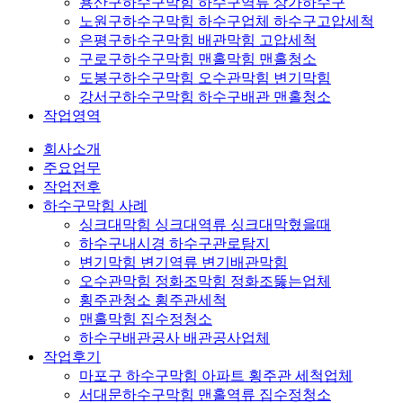
용산구하수구막힘 하수구역류 상가하수구
노원구하수구막힘 하수구업체 하수구고압세척
은평구하수구막힘 배관막힘 고압세척
구로구하수구막힘 맨홀막힘 맨홀청소
도봉구하수구막힘 오수관막힘 변기막힘
강서구하수구막힘 하수구배관 맨홀청소
작업영역
회사소개
주요업무
작업전후
하수구막힘 사례
싱크대막힘 싱크대역류 싱크대막혔을때
하수구내시경 하수구관로탐지
변기막힘 변기역류 변기배관막힘
오수관막힘 정화조막힘 정화조뚫는업체
횡주관청소 횡주관세척
맨홀막힘 집수정청소
하수구배관공사 배관공사업체
작업후기
마포구 하수구막힘 아파트 횡주관 세척업체
서대문하수구막힘 맨홀역류 집수정청소