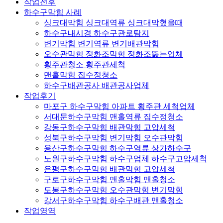
작업전후
하수구막힘 사례
싱크대막힘 싱크대역류 싱크대막혔을때
하수구내시경 하수구관로탐지
변기막힘 변기역류 변기배관막힘
오수관막힘 정화조막힘 정화조뚫는업체
횡주관청소 횡주관세척
맨홀막힘 집수정청소
하수구배관공사 배관공사업체
작업후기
마포구 하수구막힘 아파트 횡주관 세척업체
서대문하수구막힘 맨홀역류 집수정청소
강동구하수구막힘 배관막힘 고압세척
성북구하수구막힘 변기막힘 오수관막힘
용산구하수구막힘 하수구역류 상가하수구
노원구하수구막힘 하수구업체 하수구고압세척
은평구하수구막힘 배관막힘 고압세척
구로구하수구막힘 맨홀막힘 맨홀청소
도봉구하수구막힘 오수관막힘 변기막힘
강서구하수구막힘 하수구배관 맨홀청소
작업영역