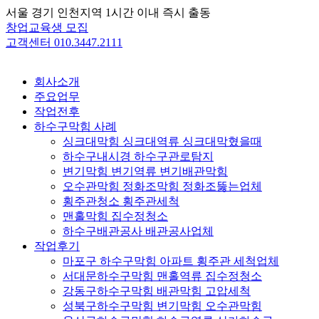
Skip
서울 경기 인천지역 1시간 이내 즉시 출동
to
창업교육생 모집
content
고객센터 010.3447.2111
회사소개
주요업무
작업전후
하수구막힘 사례
싱크대막힘 싱크대역류 싱크대막혔을때
하수구내시경 하수구관로탐지
변기막힘 변기역류 변기배관막힘
오수관막힘 정화조막힘 정화조뚫는업체
횡주관청소 횡주관세척
맨홀막힘 집수정청소
하수구배관공사 배관공사업체
작업후기
마포구 하수구막힘 아파트 횡주관 세척업체
서대문하수구막힘 맨홀역류 집수정청소
강동구하수구막힘 배관막힘 고압세척
성북구하수구막힘 변기막힘 오수관막힘