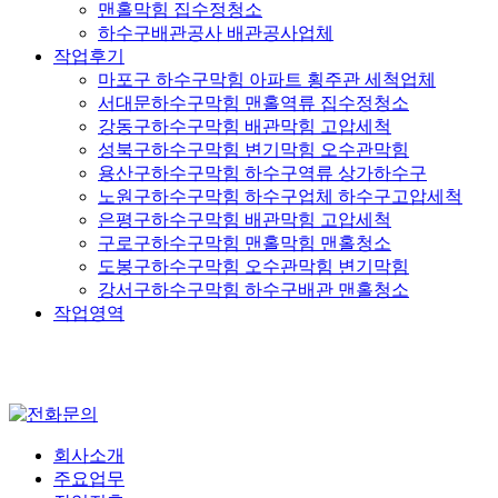
맨홀막힘 집수정청소
하수구배관공사 배관공사업체
작업후기
마포구 하수구막힘 아파트 횡주관 세척업체
서대문하수구막힘 맨홀역류 집수정청소
강동구하수구막힘 배관막힘 고압세척
성북구하수구막힘 변기막힘 오수관막힘
용산구하수구막힘 하수구역류 상가하수구
노원구하수구막힘 하수구업체 하수구고압세척
은평구하수구막힘 배관막힘 고압세척
구로구하수구막힘 맨홀막힘 맨홀청소
도봉구하수구막힘 오수관막힘 변기막힘
강서구하수구막힘 하수구배관 맨홀청소
작업영역
회사소개
주요업무