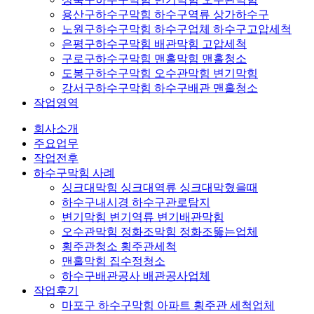
용산구하수구막힘 하수구역류 상가하수구
노원구하수구막힘 하수구업체 하수구고압세척
은평구하수구막힘 배관막힘 고압세척
구로구하수구막힘 맨홀막힘 맨홀청소
도봉구하수구막힘 오수관막힘 변기막힘
강서구하수구막힘 하수구배관 맨홀청소
작업영역
회사소개
주요업무
작업전후
하수구막힘 사례
싱크대막힘 싱크대역류 싱크대막혔을때
하수구내시경 하수구관로탐지
변기막힘 변기역류 변기배관막힘
오수관막힘 정화조막힘 정화조뚫는업체
횡주관청소 횡주관세척
맨홀막힘 집수정청소
하수구배관공사 배관공사업체
작업후기
마포구 하수구막힘 아파트 횡주관 세척업체