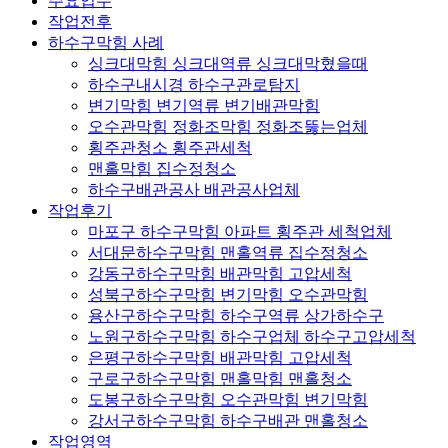
주요업무
작업전후
하수구막힘 사례
싱크대막힘 싱크대역류 싱크대막혔을때
하수구내시경 하수구관로탐지
변기막힘 변기역류 변기배관막힘
오수관막힘 정화조막힘 정화조뚫는업체
횡주관청소 횡주관세척
맨홀막힘 집수정청소
하수구배관공사 배관공사업체
작업후기
마포구 하수구막힘 아파트 횡주관 세척업체
서대문하수구막힘 맨홀역류 집수정청소
강동구하수구막힘 배관막힘 고압세척
성북구하수구막힘 변기막힘 오수관막힘
용산구하수구막힘 하수구역류 상가하수구
노원구하수구막힘 하수구업체 하수구고압세척
은평구하수구막힘 배관막힘 고압세척
구로구하수구막힘 맨홀막힘 맨홀청소
도봉구하수구막힘 오수관막힘 변기막힘
강서구하수구막힘 하수구배관 맨홀청소
작업영역