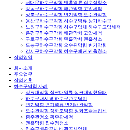
서대문하수구막힘 맨홀역류 집수정청소
강동구하수구막힘 배관막힘 고압세척
성북구하수구막힘 변기막힘 오수관막힘
용산구하수구막힘 하수구역류 상가하수구
노원구하수구막힘 하수구업체 하수구고압세척
은평구하수구막힘 배관막힘 고압세척
구로구하수구막힘 맨홀막힘 맨홀청소
도봉구하수구막힘 오수관막힘 변기막힘
강서구하수구막힘 하수구배관 맨홀청소
작업영역
회사소개
주요업무
작업전후
하수구막힘 사례
싱크대막힘 싱크대역류 싱크대막혔을때
하수구내시경 하수구관로탐지
변기막힘 변기역류 변기배관막힘
오수관막힘 정화조막힘 정화조뚫는업체
횡주관청소 횡주관세척
맨홀막힘 집수정청소
하수구배관공사 배관공사업체