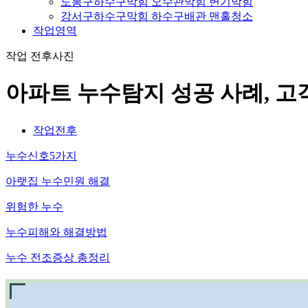
도봉구하수구막힘 오수관막힘 변기막힘
강서구하수구막힘 하수구배관 맨홀청소
작업영역
작업 전후사진
아파트 누수탐지 성공 사례, 고
작업전후
누수신호5가지
아랫집 누수민원 해결
위험한 누수
누수피해와 해결방법
누수 전조증상 총정리