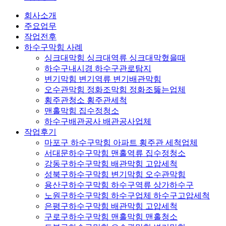
회사소개
주요업무
작업전후
하수구막힘 사례
싱크대막힘 싱크대역류 싱크대막혔을때
하수구내시경 하수구관로탐지
변기막힘 변기역류 변기배관막힘
오수관막힘 정화조막힘 정화조뚫는업체
횡주관청소 횡주관세척
맨홀막힘 집수정청소
하수구배관공사 배관공사업체
작업후기
마포구 하수구막힘 아파트 횡주관 세척업체
서대문하수구막힘 맨홀역류 집수정청소
강동구하수구막힘 배관막힘 고압세척
성북구하수구막힘 변기막힘 오수관막힘
용산구하수구막힘 하수구역류 상가하수구
노원구하수구막힘 하수구업체 하수구고압세척
은평구하수구막힘 배관막힘 고압세척
구로구하수구막힘 맨홀막힘 맨홀청소