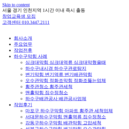
Skip to content
서울 경기 인천지역 1시간 이내 즉시 출동
창업교육생 모집
고객센터 010.3447.2111
회사소개
주요업무
작업전후
하수구막힘 사례
싱크대막힘 싱크대역류 싱크대막혔을때
하수구내시경 하수구관로탐지
변기막힘 변기역류 변기배관막힘
오수관막힘 정화조막힘 정화조뚫는업체
횡주관청소 횡주관세척
맨홀막힘 집수정청소
하수구배관공사 배관공사업체
작업후기
마포구 하수구막힘 아파트 횡주관 세척업체
서대문하수구막힘 맨홀역류 집수정청소
강동구하수구막힘 배관막힘 고압세척
성북구하수구막힘 변기막힘 오수관막힘