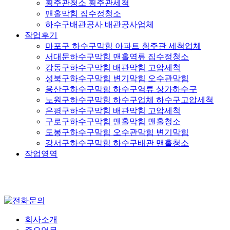
횡주관청소 횡주관세척
맨홀막힘 집수정청소
하수구배관공사 배관공사업체
작업후기
마포구 하수구막힘 아파트 횡주관 세척업체
서대문하수구막힘 맨홀역류 집수정청소
강동구하수구막힘 배관막힘 고압세척
성북구하수구막힘 변기막힘 오수관막힘
용산구하수구막힘 하수구역류 상가하수구
노원구하수구막힘 하수구업체 하수구고압세척
은평구하수구막힘 배관막힘 고압세척
구로구하수구막힘 맨홀막힘 맨홀청소
도봉구하수구막힘 오수관막힘 변기막힘
강서구하수구막힘 하수구배관 맨홀청소
작업영역
회사소개