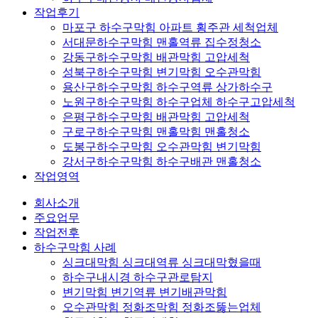
작업후기
마포구 하수구막힘 아파트 횡주관 세척업체
서대문하수구막힘 맨홀역류 집수정청소
강동구하수구막힘 배관막힘 고압세척
성북구하수구막힘 변기막힘 오수관막힘
용산구하수구막힘 하수구역류 상가하수구
노원구하수구막힘 하수구업체 하수구고압세척
은평구하수구막힘 배관막힘 고압세척
구로구하수구막힘 맨홀막힘 맨홀청소
도봉구하수구막힘 오수관막힘 변기막힘
강서구하수구막힘 하수구배관 맨홀청소
작업영역
회사소개
주요업무
작업전후
하수구막힘 사례
싱크대막힘 싱크대역류 싱크대막혔을때
하수구내시경 하수구관로탐지
변기막힘 변기역류 변기배관막힘
오수관막힘 정화조막힘 정화조뚫는업체